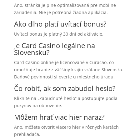
Áno, stránka je plne optimalizovaná pre mobilné
zariadenia. Nie je potrebná žiadna aplikácia.
Ako dlho platí uvítací bonus?
Uvítací bonus je platný 30 dní od aktivácie.
Je Card Casino legálne na
Slovensku?
Card Casino online je licencované v Curacao, čo
umožňuje hranie z väčšiny krajín vrátane Slovenska.
Daňové povinnosti si overte u miestneho úradu.
Čo robiť, ak som zabudol heslo?
Kliknite na „Zabudnuté heslo“ a postupujte podľa
pokynov na obnovenie.
Môžem hrať viac hier naraz?
Áno, môžete otvoriť viacero hier v rôznych kartách
prehliadača.