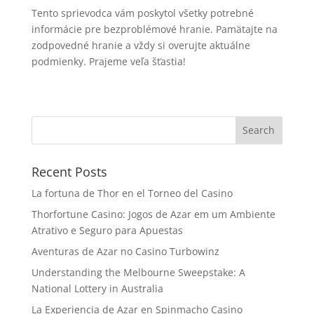
Tento sprievodca vám poskytol všetky potrebné
informácie pre bezproblémové hranie. Pamätajte na
zodpovedné hranie a vždy si overujte aktuálne
podmienky. Prajeme veľa šťastia!
Recent Posts
La fortuna de Thor en el Torneo del Casino
Thorfortune Casino: Jogos de Azar em um Ambiente
Atrativo e Seguro para Apuestas
Aventuras de Azar no Casino Turbowinz
Understanding the Melbourne Sweepstake: A
National Lottery in Australia
La Experiencia de Azar en Spinmacho Casino