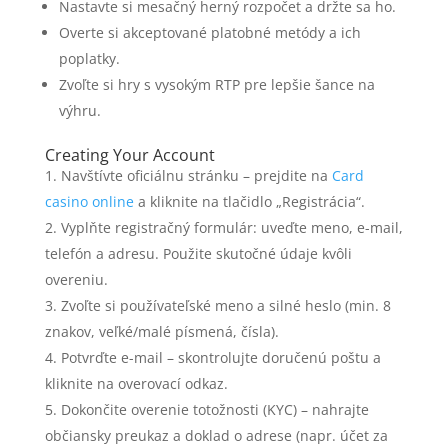
Nastavte si mesačný herný rozpočet a držte sa ho.
Overte si akceptované platobné metódy a ich
poplatky.
Zvoľte si hry s vysokým RTP pre lepšie šance na
výhru.
Creating Your Account
Navštívte oficiálnu stránku – prejdite na
Card
casino online
a kliknite na tlačidlo „Registrácia“.
Vyplňte registračný formulár: uveďte meno, e-mail,
telefón a adresu. Použite skutočné údaje kvôli
overeniu.
Zvoľte si používateľské meno a silné heslo (min. 8
znakov, veľké/malé písmená, čísla).
Potvrďte e-mail – skontrolujte doručenú poštu a
kliknite na overovací odkaz.
Dokončite overenie totožnosti (KYC) – nahrajte
občiansky preukaz a doklad o adrese (napr. účet za