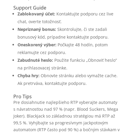
Support Guide
Zablokovaný účet:
Kontaktujte podporu cez live
chat, overte totožnosť.
Nepriznaný bonus:
Skontrolujte, či ste zadali
bonusový kód, prípadne kontaktujte podporu.
Oneskorený výber:
Počkajte 48 hodín, potom
reklamujte cez podporu.
Zabudnuté heslo:
Použite funkciu „Obnoviť heslo“
na prihlasovacej stránke.
Chyba hry:
Obnovte stránku alebo vymažte cache.
Ak pretrváva, kontaktujte podporu.
Pro Tips
Pre dosiahnutie najlepšieho RTP vyberajte automaty
s návratnosťou nad 97 % (napr. Blood Suckers, Mega
Joker). Blackjack so základnou stratégiou má RTP až
99,5 %. Vyhýbajte sa progresívnym jackpotovým
automatom (RTP často pod 90 %) a bočným stávkam v