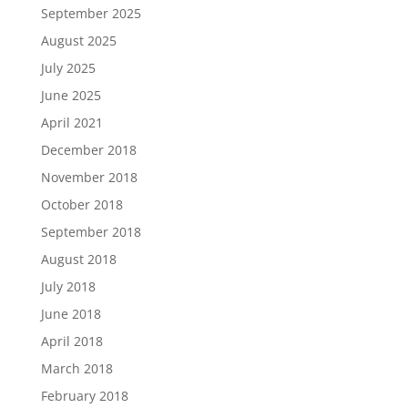
September 2025
August 2025
July 2025
June 2025
April 2021
December 2018
November 2018
October 2018
September 2018
August 2018
July 2018
June 2018
April 2018
March 2018
February 2018