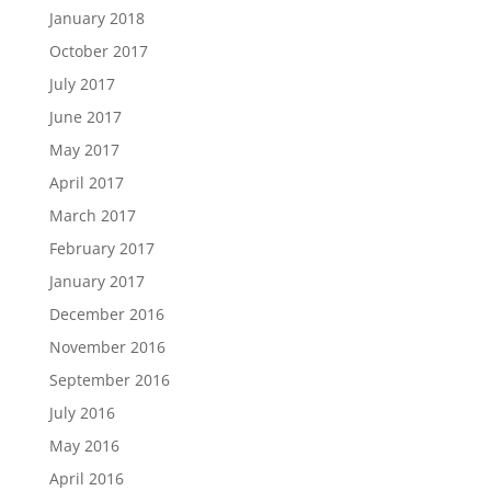
January 2018
October 2017
July 2017
June 2017
May 2017
April 2017
March 2017
February 2017
January 2017
December 2016
November 2016
September 2016
July 2016
May 2016
April 2016