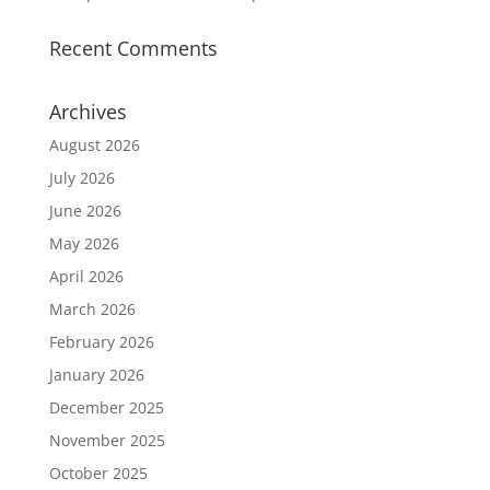
Recent Comments
Archives
August 2026
July 2026
June 2026
May 2026
April 2026
March 2026
February 2026
January 2026
December 2025
November 2025
October 2025