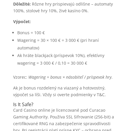
Dôležité:
Rôzne hry prispievajú odlišne – automaty
100%, stolové hry 10%, živé kasíno 0%.
Výpočet:
Bonus = 100 €
Wagering = 30 × 100 € = 3 000 € (pri hraní
automatov)
Ak hráte blackjack (príspevok 10%), efektívny
wagering = 3 000 € / 0,10 = 30 000 €
Vzorec:
Wagering = bonus × násobiteľ / príspevok hry
.
Ak je bonus rozdelený na viazaný a hotovostný,
výpočet sa líši. Vždy si overte podmienky v T&C.
Is It Safe?
Card Casino online je licencované pod Curacao
Gaming Authority. Používa SSL šifrovanie (256-bit) a
certifikované RNG na zabezpečenie spravodlivosti
hry. Pri registrácii platí prísne KYC – ochrana pred