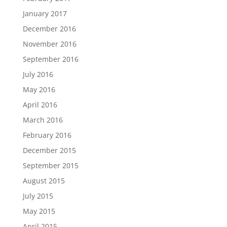
January 2017
December 2016
November 2016
September 2016
July 2016
May 2016
April 2016
March 2016
February 2016
December 2015
September 2015
August 2015
July 2015
May 2015
April 2015