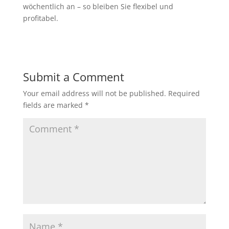
wöchentlich an – so bleiben Sie flexibel und
profitabel.
Submit a Comment
Your email address will not be published.
Required
fields are marked
*