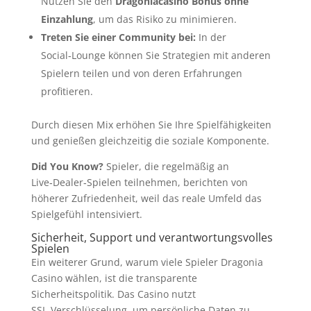
Nutzen Sie den
Dragoniacasino Bonus ohne
Einzahlung
, um das Risiko zu minimieren.
Treten Sie einer Community bei:
In der
Social‑Lounge können Sie Strategien mit anderen
Spielern teilen und von deren Erfahrungen
profitieren.
Durch diesen Mix erhöhen Sie Ihre Spielfähigkeiten
und genießen gleichzeitig die soziale Komponente.
Did You Know?
Spieler, die regelmäßig an
Live‑Dealer‑Spielen teilnehmen, berichten von
höherer Zufriedenheit, weil das reale Umfeld das
Spielgefühl intensiviert.
Sicherheit, Support und verantwortungsvolles
Spielen
Ein weiterer Grund, warum viele Spieler Dragonia
Casino wählen, ist die transparente
Sicherheitspolitik. Das Casino nutzt
SSL‑Verschlüsselung, um persönliche Daten zu