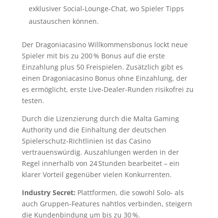
exklusiver Social‑Lounge‑Chat, wo Spieler Tipps
austauschen können.
Der Dragoniacasino Willkommensbonus lockt neue
Spieler mit bis zu 200 % Bonus auf die erste
Einzahlung plus 50 Freispielen. Zusätzlich gibt es
einen Dragoniacasino Bonus ohne Einzahlung, der
es ermöglicht, erste Live‑Dealer‑Runden risikofrei zu
testen.
Durch die Lizenzierung durch die Malta Gaming
Authority und die Einhaltung der deutschen
Spielerschutz‑Richtlinien ist das Casino
vertrauenswürdig. Auszahlungen werden in der
Regel innerhalb von 24 Stunden bearbeitet – ein
klarer Vorteil gegenüber vielen Konkurrenten.
Industry Secret:
Plattformen, die sowohl Solo‑ als
auch Gruppen‑Features nahtlos verbinden, steigern
die Kundenbindung um bis zu 30 %.