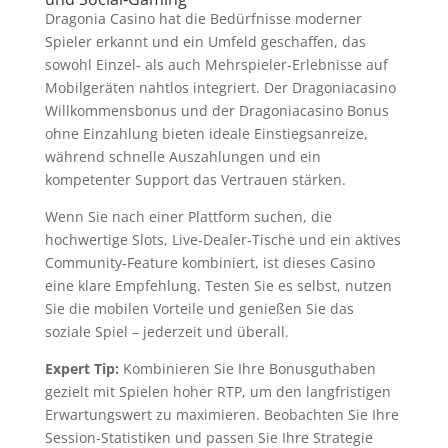
Dragonia Casino hat die Bedürfnisse moderner
Spieler erkannt und ein Umfeld geschaffen, das
sowohl Einzel‑ als auch Mehrspieler‑Erlebnisse auf
Mobilgeräten nahtlos integriert. Der Dragoniacasino
Willkommensbonus und der Dragoniacasino Bonus
ohne Einzahlung bieten ideale Einstiegsanreize,
während schnelle Auszahlungen und ein
kompetenter Support das Vertrauen stärken.
Wenn Sie nach einer Plattform suchen, die
hochwertige Slots, Live‑Dealer‑Tische und ein aktives
Community‑Feature kombiniert, ist dieses Casino
eine klare Empfehlung. Testen Sie es selbst, nutzen
Sie die mobilen Vorteile und genießen Sie das
soziale Spiel – jederzeit und überall.
Expert Tip:
Kombinieren Sie Ihre Bonusguthaben
gezielt mit Spielen hoher RTP, um den langfristigen
Erwartungswert zu maximieren. Beobachten Sie Ihre
Session‑Statistiken und passen Sie Ihre Strategie