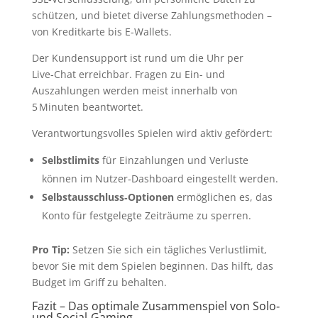
schützen, und bietet diverse Zahlungsmethoden –
von Kreditkarte bis E‑Wallets.
Der Kundensupport ist rund um die Uhr per
Live‑Chat erreichbar. Fragen zu Ein- und
Auszahlungen werden meist innerhalb von
5 Minuten beantwortet.
Verantwortungsvolles Spielen wird aktiv gefördert:
Selbstlimits
für Einzahlungen und Verluste
können im Nutzer‑Dashboard eingestellt werden.
Selbstausschluss‑Optionen
ermöglichen es, das
Konto für festgelegte Zeiträume zu sperren.
Pro Tip:
Setzen Sie sich ein tägliches Verlustlimit,
bevor Sie mit dem Spielen beginnen. Das hilft, das
Budget im Griff zu behalten.
Fazit – Das optimale Zusammenspiel von Solo‑
und Social‑Gaming