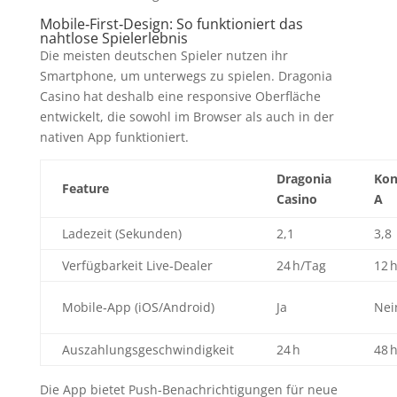
Mobile‑First‑Design: So funktioniert das
nahtlose Spielerlebnis
Die meisten deutschen Spieler nutzen ihr
Smartphone, um unterwegs zu spielen. Dragonia
Casino hat deshalb eine responsive Oberfläche
entwickelt, die sowohl im Browser als auch in der
nativen App funktioniert.
Dragonia
Kon
Feature
Casino
A
Ladezeit (Sekunden)
2,1
3,8
Verfügbarkeit Live‑Dealer
24 h/Tag
12 
Mobile‑App (iOS/Android)
Ja
Nei
Auszahlungsgeschwindigkeit
24 h
48 
Die App bietet Push‑Benachrichtigungen für neue