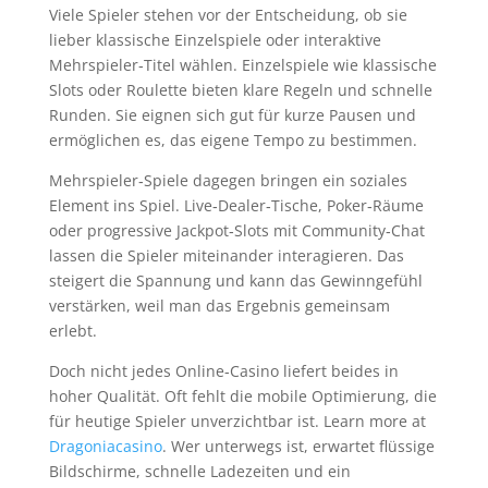
Viele Spieler stehen vor der Entscheidung, ob sie
lieber klassische Einzelspiele oder interaktive
Mehrspieler‑Titel wählen. Einzelspiele wie klassische
Slots oder Roulette bieten klare Regeln und schnelle
Runden. Sie eignen sich gut für kurze Pausen und
ermöglichen es, das eigene Tempo zu bestimmen.
Mehrspieler‑Spiele dagegen bringen ein soziales
Element ins Spiel. Live‑Dealer‑Tische, Poker‑Räume
oder progressive Jackpot‑Slots mit Community‑Chat
lassen die Spieler miteinander interagieren. Das
steigert die Spannung und kann das Gewinngefühl
verstärken, weil man das Ergebnis gemeinsam
erlebt.
Doch nicht jedes Online‑Casino liefert beides in
hoher Qualität. Oft fehlt die mobile Optimierung, die
für heutige Spieler unverzichtbar ist. Learn more at
Dragoniacasino
. Wer unterwegs ist, erwartet flüssige
Bildschirme, schnelle Ladezeiten und ein