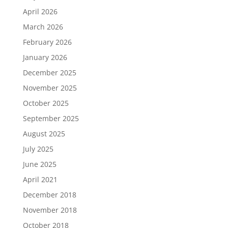
April 2026
March 2026
February 2026
January 2026
December 2025
November 2025
October 2025
September 2025
August 2025
July 2025
June 2025
April 2021
December 2018
November 2018
October 2018