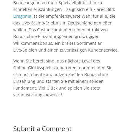
Bonusangeboten über Spielvielfalt bis hin zu
schnellen Auszahlungen – zeigt sich ein klares Bild:
Dragonia
ist die empfehlenswerte Wahl für alle, die
das Live‑Casino‑Erlebnis in Deutschland genießen
wollen. Das Casino kombiniert einen attraktiven
Bonus ohne Einzahlung, einen großzügigen
Willkommensbonus, ein breites Sortiment an
Live‑Spielen und einen zuverlässigen Kundenservice.
Wenn Sie bereit sind, das nächste Level des
Online‑Glücksspiels zu betreten, dann melden Sie
sich noch heute an, nutzen Sie den Bonus ohne
Einzahlung und starten Sie mit einem soliden
Fundament. Viel Glück und spielen Sie stets
verantwortungsbewusst!
Submit a Comment