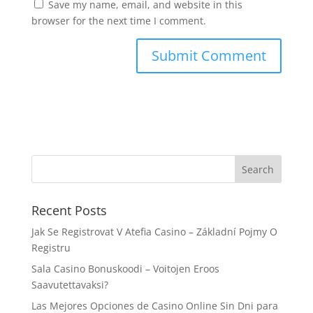
Save my name, email, and website in this
browser for the next time I comment.
Recent Posts
Jak Se Registrovat V Atefia Casino – Základní Pojmy O
Registru
Sala Casino Bonuskoodi – Voitojen Eroos
Saavutettavaksi?
Las Mejores Opciones de Casino Online Sin Dni para