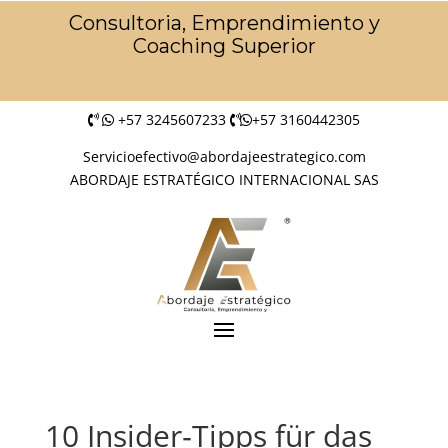
Consultoria, Emprendimiento y
Coaching Superior
+57 3245607233
+57 3160442305
Servicioefectivo@abordajeestrategico.com
ABORDAJE ESTRATÉGICO INTERNACIONAL SAS
10 Insider‑Tipps für das