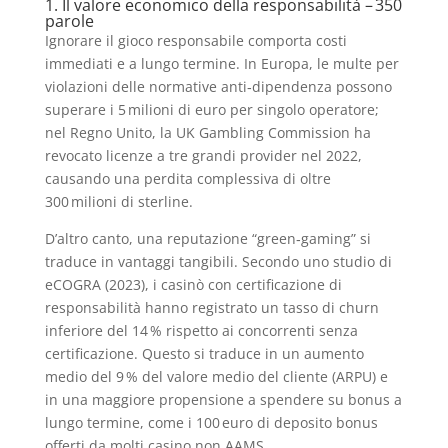
1. Il valore economico della responsabilità – 350
parole
Ignorare il gioco responsabile comporta costi
immediati e a lungo termine. In Europa, le multe per
violazioni delle normative anti‑dipendenza possono
superare i 5 milioni di euro per singolo operatore;
nel Regno Unito, la UK Gambling Commission ha
revocato licenze a tre grandi provider nel 2022,
causando una perdita complessiva di oltre
300 milioni di sterline.
D’altro canto, una reputazione “green‑gaming” si
traduce in vantaggi tangibili. Secondo uno studio di
eCOGRA (2023), i casinò con certificazione di
responsabilità hanno registrato un tasso di churn
inferiore del 14 % rispetto ai concorrenti senza
certificazione. Questo si traduce in un aumento
medio del 9 % del valore medio del cliente (ARPU) e
in una maggiore propensione a spendere su bonus a
lungo termine, come i 100 euro di deposito bonus
offerti da molti casino non AAMS.