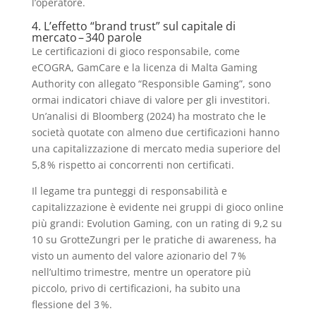
l’operatore.
4. L’effetto “brand trust” sul capitale di
mercato – 340 parole
Le certificazioni di gioco responsabile, come
eCOGRA, GamCare e la licenza di Malta Gaming
Authority con allegato “Responsible Gaming”, sono
ormai indicatori chiave di valore per gli investitori.
Un’analisi di Bloomberg (2024) ha mostrato che le
società quotate con almeno due certificazioni hanno
una capitalizzazione di mercato media superiore del
5,8 % rispetto ai concorrenti non certificati.
Il legame tra punteggi di responsabilità e
capitalizzazione è evidente nei gruppi di gioco online
più grandi: Evolution Gaming, con un rating di 9,2 su
10 su GrotteZungri per le pratiche di awareness, ha
visto un aumento del valore azionario del 7 %
nell’ultimo trimestre, mentre un operatore più
piccolo, privo di certificazioni, ha subito una
flessione del 3 %.