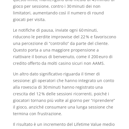
gioco per sessione, contro i 30 minuti dei non
limitatori, aumentando così il numero di round
giocati per visita.
Le notifiche di pausa, inviate ogni 60 minuti,
riducono le perdite improvvise del 22 % e favoriscono
una percezione di “controllo” da parte del cliente.
Questo porta a una maggiore propensione a
riattivare il bonus di benvenuto, come il 200 euro di
credito offerto da molti casino sicuri non AAMS.
Un altro dato significativo riguarda il timer di
sessione: gli operatori che hanno integrato un conto
alla rovescia di 30 minuti hanno registrato una
crescita del 12 % delle sessioni ricorrenti, poiché i
giocatori tornano più volte al giorno per “riprendere”
il gioco, anziché consumare una lunga sessione che
termina con frustrazione.
Il risultato è un incremento del Lifetime Value medio