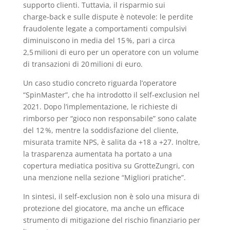
supporto clienti. Tuttavia, il risparmio sui
charge‑back e sulle dispute è notevole: le perdite
fraudolente legate a comportamenti compulsivi
diminuiscono in media del 15 %, pari a circa
2,5 milioni di euro per un operatore con un volume
di transazioni di 20 milioni di euro.
Un caso studio concreto riguarda l’operatore
“SpinMaster”, che ha introdotto il self‑exclusion nel
2021. Dopo l’implementazione, le richieste di
rimborso per “gioco non responsabile” sono calate
del 12 %, mentre la soddisfazione del cliente,
misurata tramite NPS, è salita da +18 a +27. Inoltre,
la trasparenza aumentata ha portato a una
copertura mediatica positiva su GrotteZungri, con
una menzione nella sezione “Migliori pratiche”.
In sintesi, il self‑exclusion non è solo una misura di
protezione del giocatore, ma anche un efficace
strumento di mitigazione del rischio finanziario per