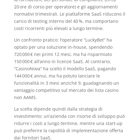
20 ore di corso per operatore) e gli aggiornamenti
normativi trimestrali. Le piattaforme SaaS riducono il
carico di testing interno del 40 %, ma comportano
costi ricorrenti più elevati a lungo termine.
Un confronto pratico: l’operatore “LuckyBet” ha
optato per una soluzione in‑house, spendendo
720 000 € nei primi 12 mesi, ma ha risparmiato
150 000 € all’anno in licenze SaaS. Al contrario,
“CasinoNova” ha scelto il modello SaaS, pagando
144 000 € annui, ma ha potuto lanciare le
funzionalità in 3 mesi anziché 9, guadagnando un
vantaggio competitivo sul mercato dei lista casino
non AAMS.
La scelta dipende quindi dalla strategia di
investimento: un’azienda con risorse di sviluppo può
ridurre i costi a lungo termine, mentre una start‑up
può preferire la rapidità di implementazione offerta
dai fornitori SaaS.