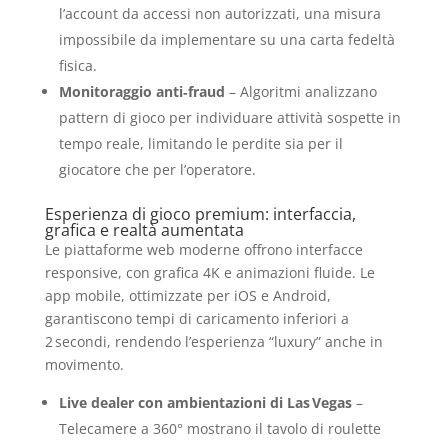
l’account da accessi non autorizzati, una misura
impossibile da implementare su una carta fedeltà
fisica.
Monitoraggio anti‑fraud
– Algoritmi analizzano
pattern di gioco per individuare attività sospette in
tempo reale, limitando le perdite sia per il
giocatore che per l’operatore.
Esperienza di gioco premium: interfaccia,
grafica e realtà aumentata
Le piattaforme web moderne offrono interfacce
responsive, con grafica 4K e animazioni fluide. Le
app mobile, ottimizzate per iOS e Android,
garantiscono tempi di caricamento inferiori a
2 secondi, rendendo l’esperienza “luxury” anche in
movimento.
Live dealer con ambientazioni di Las Vegas
–
Telecamere a 360° mostrano il tavolo di roulette