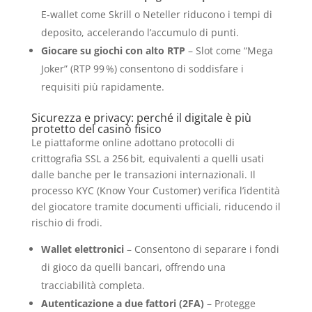
E‑wallet come Skrill o Neteller riducono i tempi di
deposito, accelerando l’accumulo di punti.
Giocare su giochi con alto RTP
– Slot come “Mega
Joker” (RTP 99 %) consentono di soddisfare i
requisiti più rapidamente.
Sicurezza e privacy: perché il digitale è più
protetto del casinò fisico
Le piattaforme online adottano protocolli di
crittografia SSL a 256 bit, equivalenti a quelli usati
dalle banche per le transazioni internazionali. Il
processo KYC (Know Your Customer) verifica l’identità
del giocatore tramite documenti ufficiali, riducendo il
rischio di frodi.
Wallet elettronici
– Consentono di separare i fondi
di gioco da quelli bancari, offrendo una
tracciabilità completa.
Autenticazione a due fattori (2FA)
– Protegge