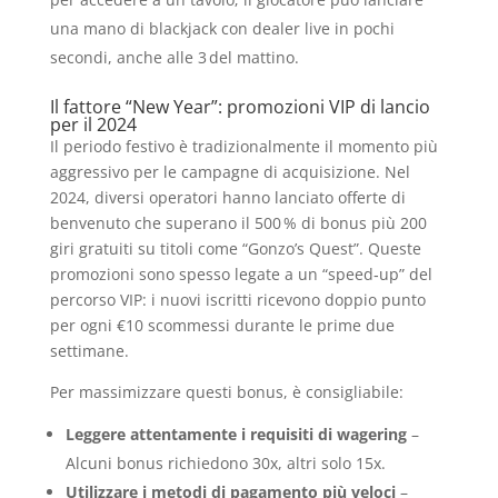
una mano di blackjack con dealer live in pochi
secondi, anche alle 3 del mattino.
Il fattore “New Year”: promozioni VIP di lancio
per il 2024
Il periodo festivo è tradizionalmente il momento più
aggressivo per le campagne di acquisizione. Nel
2024, diversi operatori hanno lanciato offerte di
benvenuto che superano il 500 % di bonus più 200
giri gratuiti su titoli come “Gonzo’s Quest”. Queste
promozioni sono spesso legate a un “speed‑up” del
percorso VIP: i nuovi iscritti ricevono doppio punto
per ogni €10 scommessi durante le prime due
settimane.
Per massimizzare questi bonus, è consigliabile:
Leggere attentamente i requisiti di wagering
–
Alcuni bonus richiedono 30x, altri solo 15x.
Utilizzare i metodi di pagamento più veloci
–