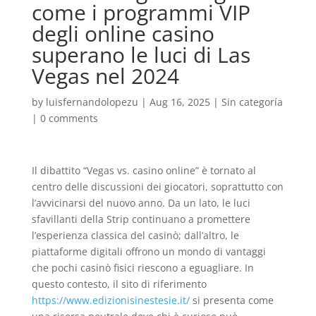
come i programmi VIP
degli online casino
superano le luci di Las
Vegas nel 2024
by
luisfernandolopezu
|
Aug 16, 2025
|
Sin categoría
|
0 comments
Il dibattito “Vegas vs. casino online” è tornato al
centro delle discussioni dei giocatori, soprattutto con
l’avvicinarsi del nuovo anno. Da un lato, le luci
sfavillanti della Strip continuano a promettere
l’esperienza classica del casinò; dall’altro, le
piattaforme digitali offrono un mondo di vantaggi
che pochi casinò fisici riescono a eguagliare. In
questo contesto, il sito di riferimento
https://www.edizionisinestesie.it/
si presenta come