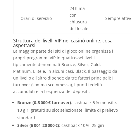
24 h ma
con
Orari di servizio
Sempre attiv
chiusura
del locale
Struttura dei livelli VIP nei casinò online: cosa
aspettarsi
La maggior parte dei siti di gioco online organizza i
propri programmi VIP in quattro‑sei livelli,
tipicamente denominati Bronze, Silver, Gold,
Platinum, Elite e, in alcuni casi, Black. Il passaggio da
un livello all’altro dipende da tre fattori principali: il
turnover (somma scommessa), i punti fedeltà
accumulati e la frequenza dei depositi.
Bronze (0‑5 000 € turnover)
: cashback 5 % mensile,
10 giri gratuiti su slot selezionate, limite di prelievo
standard.
Silver (5 001‑20 000 €)
: cashback 10 %, 25 giri