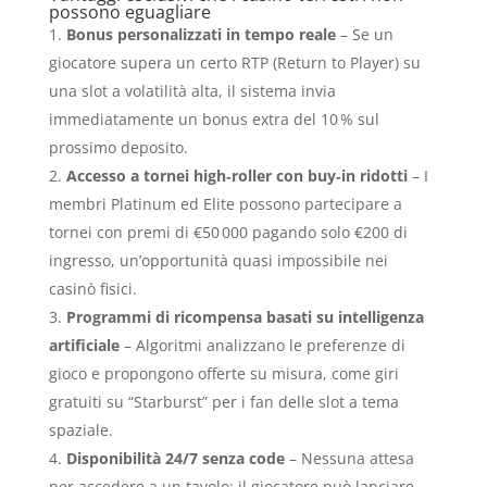
possono eguagliare
Bonus personalizzati in tempo reale
– Se un
giocatore supera un certo RTP (Return to Player) su
una slot a volatilità alta, il sistema invia
immediatamente un bonus extra del 10 % sul
prossimo deposito.
Accesso a tornei high‑roller con buy‑in ridotti
– I
membri Platinum ed Elite possono partecipare a
tornei con premi di €50 000 pagando solo €200 di
ingresso, un’opportunità quasi impossibile nei
casinò fisici.
Programmi di ricompensa basati su intelligenza
artificiale
– Algoritmi analizzano le preferenze di
gioco e propongono offerte su misura, come giri
gratuiti su “Starburst” per i fan delle slot a tema
spaziale.
Disponibilità 24/7 senza code
– Nessuna attesa
per accedere a un tavolo; il giocatore può lanciare