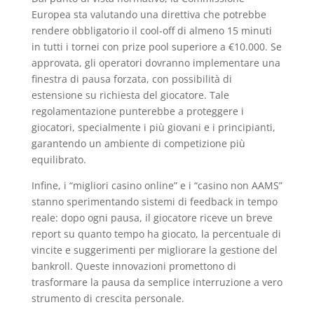
Europea sta valutando una direttiva che potrebbe
rendere obbligatorio il cool‑off di almeno 15 minuti
in tutti i tornei con prize pool superiore a €10.000. Se
approvata, gli operatori dovranno implementare una
finestra di pausa forzata, con possibilità di
estensione su richiesta del giocatore. Tale
regolamentazione punterebbe a proteggere i
giocatori, specialmente i più giovani e i principianti,
garantendo un ambiente di competizione più
equilibrato.
Infine, i “migliori casino online” e i “casino non AAMS”
stanno sperimentando sistemi di feedback in tempo
reale: dopo ogni pausa, il giocatore riceve un breve
report su quanto tempo ha giocato, la percentuale di
vincite e suggerimenti per migliorare la gestione del
bankroll. Queste innovazioni promettono di
trasformare la pausa da semplice interruzione a vero
strumento di crescita personale.