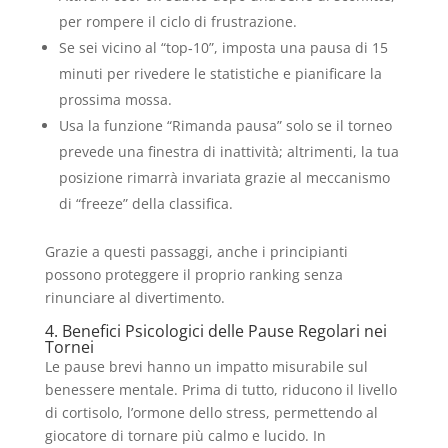
per rompere il ciclo di frustrazione.
Se sei vicino al “top‑10”, imposta una pausa di 15
minuti per rivedere le statistiche e pianificare la
prossima mossa.
Usa la funzione “Rimanda pausa” solo se il torneo
prevede una finestra di inattività; altrimenti, la tua
posizione rimarrà invariata grazie al meccanismo
di “freeze” della classifica.
Grazie a questi passaggi, anche i principianti
possono proteggere il proprio ranking senza
rinunciare al divertimento.
4. Benefici Psicologici delle Pause Regolari nei
Tornei
Le pause brevi hanno un impatto misurabile sul
benessere mentale. Prima di tutto, riducono il livello
di cortisolo, l’ormone dello stress, permettendo al
giocatore di tornare più calmo e lucido. In