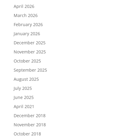
April 2026
March 2026
February 2026
January 2026
December 2025
November 2025
October 2025
September 2025
August 2025
July 2025
June 2025
April 2021
December 2018
November 2018
October 2018