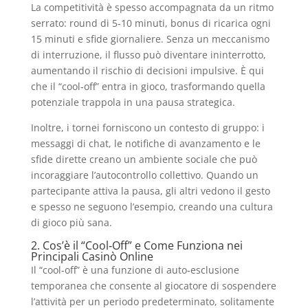
La competitività è spesso accompagnata da un ritmo
serrato: round di 5‑10 minuti, bonus di ricarica ogni
15 minuti e sfide giornaliere. Senza un meccanismo
di interruzione, il flusso può diventare ininterrotto,
aumentando il rischio di decisioni impulsive. È qui
che il “cool‑off” entra in gioco, trasformando quella
potenziale trappola in una pausa strategica.
Inoltre, i tornei forniscono un contesto di gruppo: i
messaggi di chat, le notifiche di avanzamento e le
sfide dirette creano un ambiente sociale che può
incoraggiare l’autocontrollo collettivo. Quando un
partecipante attiva la pausa, gli altri vedono il gesto
e spesso ne seguono l’esempio, creando una cultura
di gioco più sana.
2. Cos’è il “Cool‑Off” e Come Funziona nei
Principali Casinò Online
Il “cool‑off” è una funzione di auto‑esclusione
temporanea che consente al giocatore di sospendere
l’attività per un periodo predeterminato, solitamente