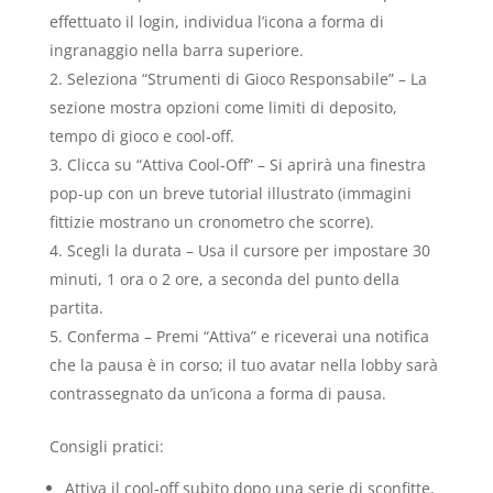
effettuato il login, individua l’icona a forma di
ingranaggio nella barra superiore.
Seleziona “Strumenti di Gioco Responsabile” – La
sezione mostra opzioni come limiti di deposito,
tempo di gioco e cool‑off.
Clicca su “Attiva Cool‑Off” – Si aprirà una finestra
pop‑up con un breve tutorial illustrato (immagini
fittizie mostrano un cronometro che scorre).
Scegli la durata – Usa il cursore per impostare 30
minuti, 1 ora o 2 ore, a seconda del punto della
partita.
Conferma – Premi “Attiva” e riceverai una notifica
che la pausa è in corso; il tuo avatar nella lobby sarà
contrassegnato da un’icona a forma di pausa.
Consigli pratici:
Attiva il cool‑off subito dopo una serie di sconfitte,