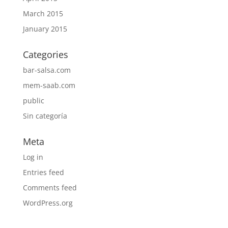
March 2015
January 2015
Categories
bar-salsa.com
mem-saab.com
public
Sin categoría
Meta
Log in
Entries feed
Comments feed
WordPress.org