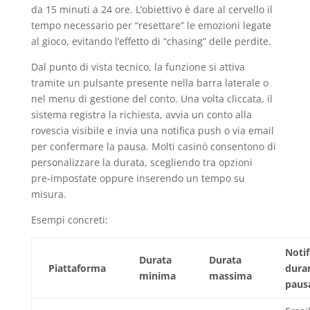
da 15 minuti a 24 ore. L’obiettivo è dare al cervello il
tempo necessario per “resettare” le emozioni legate
al gioco, evitando l’effetto di “chasing” delle perdite.
Dal punto di vista tecnico, la funzione si attiva
tramite un pulsante presente nella barra laterale o
nel menu di gestione del conto. Una volta cliccata, il
sistema registra la richiesta, avvia un conto alla
rovescia visibile e invia una notifica push o via email
per confermare la pausa. Molti casinò consentono di
personalizzare la durata, scegliendo tra opzioni
pre‑impostate oppure inserendo un tempo su
misura.
Esempi concreti:
Notif
Durata
Durata
Piattaforma
duran
minima
massima
paus