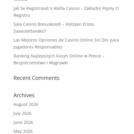
Jak Se Registrovat V Atefia Casino – Základní Pojmy O
Registru
Sala Casino Bonuskoodi – Voitojen Eroos
Saavutettavaksi?
Las Mejores Opciones de Casino Online Sin Dni para
Jugadores Responsables
Ranking Najlepszych Kasyn Online w Polsce –
Bezpieczeństwo I Wygrywki
Recent Comments
Archives
August 2026
July 2026
June 2026
May 2026