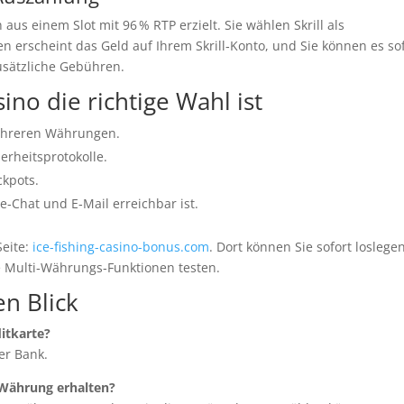
 aus einem Slot mit 96 % RTP erzielt. Sie wählen Skrill als
 erscheint das Geld auf Ihrem Skrill‑Konto, und Sie können es so
usätzliche Gebühren.
ino die richtige Wahl ist
hreren Währungen.
erheitsprotokolle.
ckpots.
ve‑Chat und E‑Mail erreichbar ist.
Seite:
ice-fishing-casino-bonus.com
. Dort können Sie sofort loslegen
e Multi‑Währungs‑Funktionen testen.
en Blick
itkarte?
er Bank.
 Währung erhalten?