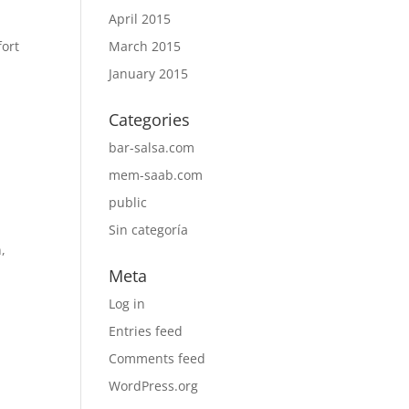
April 2015
fort
March 2015
January 2015
Categories
bar-salsa.com
mem-saab.com
public
Sin categoría
,
Meta
Log in
Entries feed
Comments feed
WordPress.org