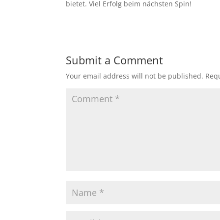
bietet. Viel Erfolg beim nächsten Spin!
Submit a Comment
Your email address will not be published.
Requ