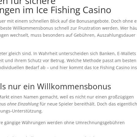
en für sichere
gen im Ice Fishing Casino
euer mit einem schnellen Blick auf die Bonusangebote. Doch ohne e
 beste Willkommensbonus schnell zur Frustration werden. Wer häu
ngen wechselt, muss besonders auf Gebühren, Auszahlungsdauer
ieter gleich sind. In Wahrheit unterscheiden sich Banken, E‑Wallet
eit und ihrem Schutz vor Betrug. Welche Methode passt am besten
ndividuellen Bedarf ab – und hier kommt das Ice Fishing Casino in
 als nur ein Willkommensbonus
 Markt einen Namen gemacht, weil es nicht nur einen großzügigen
nus ohne Einzahlung
für neue Spieler bereithält. Doch das eigentlic
hrungs‑Unterstützung.
re gängige Währungen werden ohne Umrechnungsgebühren