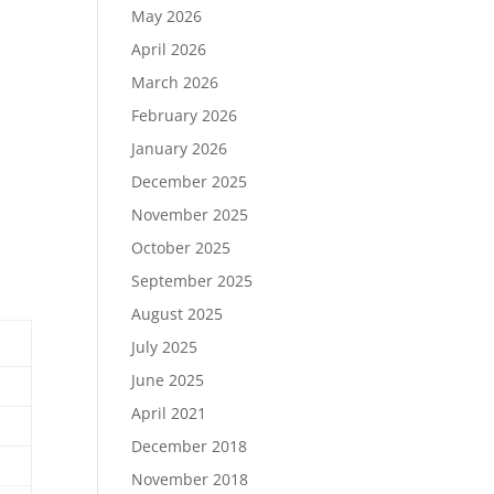
May 2026
April 2026
March 2026
February 2026
January 2026
December 2025
November 2025
October 2025
September 2025
August 2025
July 2025
June 2025
April 2021
December 2018
November 2018