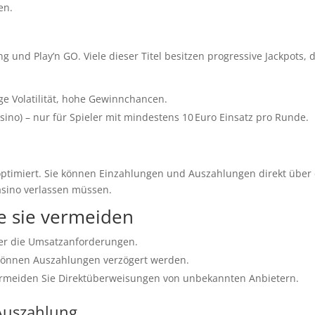
en.
g und Play’n GO. Viele dieser Titel besitzen progressive Jackpots, 
rige Volatilität, hohe Gewinnchancen.
asino) – nur für Spieler mit mindestens 10 Euro Einsatz pro Runde.
 optimiert. Sie können Einzahlungen und Auszahlungen direkt über 
asino verlassen müssen.
ie sie vermeiden
mer die Umsatzanforderungen.
können Auszahlungen verzögert werden.
ermeiden Sie Direktüberweisungen von unbekannten Anbietern.
 Auszahlung