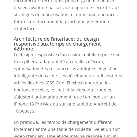
l’architecture technique, puis l’ergonomie du live
dealer, avant de passer aux enjeux de sécurité, aux
stratégies de monétisation, et enfin aux tendances
futures qui façonnent la prochaine génération
d’interfaces.
Architecture de l’interface : du design
responsive aux temps de chargement –
420 mots
Le design responsive d’un casino mobile repose sur
trois piliers : adaptabilité aux tailles d’écran,
optimisation des ressources graphiques et gestion
intelligente du cache. Les développeurs utilisent des
grilles flexibles (CSS Grid, Flexbox) pour que les
boutons de mise, le chat et la vidéo du croupier
s’ajustent automatiquement, que l’on joue sur un
iPhone 13 Pro Max ou sur une tablette Android de
10 pouces.
En pratique, les temps de chargement diffèrent
fortement entre une table de roulette live et un slot
vidéo standard. Une étude interne réalisée sur un