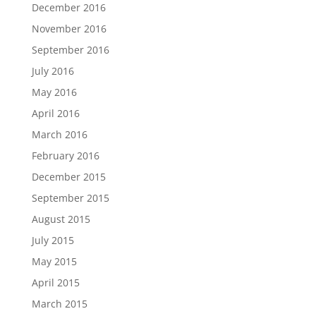
December 2016
November 2016
September 2016
July 2016
May 2016
April 2016
March 2016
February 2016
December 2015
September 2015
August 2015
July 2015
May 2015
April 2015
March 2015