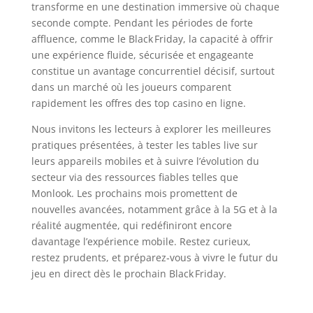
transforme en une destination immersive où chaque
seconde compte. Pendant les périodes de forte
affluence, comme le Black Friday, la capacité à offrir
une expérience fluide, sécurisée et engageante
constitue un avantage concurrentiel décisif, surtout
dans un marché où les joueurs comparent
rapidement les offres des top casino en ligne.
Nous invitons les lecteurs à explorer les meilleures
pratiques présentées, à tester les tables live sur
leurs appareils mobiles et à suivre l’évolution du
secteur via des ressources fiables telles que
Monlook. Les prochains mois promettent de
nouvelles avancées, notamment grâce à la 5G et à la
réalité augmentée, qui redéfiniront encore
davantage l’expérience mobile. Restez curieux,
restez prudents, et préparez‑vous à vivre le futur du
jeu en direct dès le prochain Black Friday.