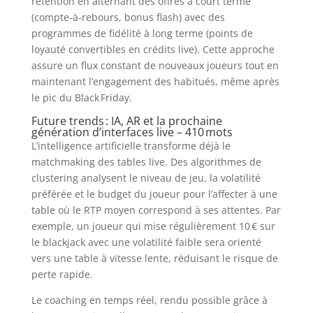
rétention en alternant des offres à court terme
(compte‑à‑rebours, bonus flash) avec des
programmes de fidélité à long terme (points de
loyauté convertibles en crédits live). Cette approche
assure un flux constant de nouveaux joueurs tout en
maintenant l’engagement des habitués, même après
le pic du Black Friday.
Future trends : IA, AR et la prochaine
génération d’interfaces live – 410 mots
L’intelligence artificielle transforme déjà le
matchmaking des tables live. Des algorithmes de
clustering analysent le niveau de jeu, la volatilité
préférée et le budget du joueur pour l’affecter à une
table où le RTP moyen correspond à ses attentes. Par
exemple, un joueur qui mise régulièrement 10 € sur
le blackjack avec une volatilité faible sera orienté
vers une table à vitesse lente, réduisant le risque de
perte rapide.
Le coaching en temps réel, rendu possible grâce à