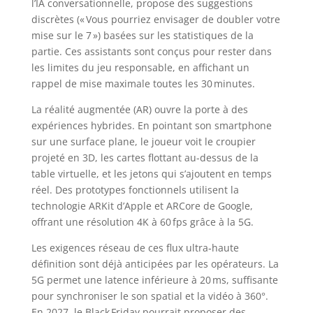
l’IA conversationnelle, propose des suggestions
discrètes (« Vous pourriez envisager de doubler votre
mise sur le 7 ») basées sur les statistiques de la
partie. Ces assistants sont conçus pour rester dans
les limites du jeu responsable, en affichant un
rappel de mise maximale toutes les 30 minutes.
La réalité augmentée (AR) ouvre la porte à des
expériences hybrides. En pointant son smartphone
sur une surface plane, le joueur voit le croupier
projeté en 3D, les cartes flottant au-dessus de la
table virtuelle, et les jetons qui s’ajoutent en temps
réel. Des prototypes fonctionnels utilisent la
technologie ARKit d’Apple et ARCore de Google,
offrant une résolution 4K à 60 fps grâce à la 5G.
Les exigences réseau de ces flux ultra‑haute
définition sont déjà anticipées par les opérateurs. La
5G permet une latence inférieure à 20 ms, suffisante
pour synchroniser le son spatial et la vidéo à 360°.
En 2027, le Black Friday pourrait proposer des