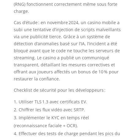
(RNG) fonctionnent correctement même sous forte
charge.
Cas d’étude : en novembre 2024, un casino mobile a
subi une tentative d’injection de scripts malveillants
via une publicité tierce. Grâce à un système de
détection d’anomalies basé sur l’IA, l’incident a été
bloqué avant que le code ne touche les serveurs de
streaming. Le casino a publié un communiqué
transparent, détaillant les mesures correctives et
offrant aux joueurs affectés un bonus de 10 % pour
restaurer la confiance.
Checklist de sécurité pour les développeurs :
Utiliser TLS 1.3 avec certificats EV.
Chiffrer les flux vidéo avec SRTP.
Implémenter le KYC en temps réel
(reconnaissance faciale + OCR).
Effectuer des tests de charge pendant les pics du