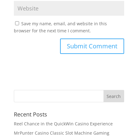
Save my name, email, and website in this
browser for the next time I comment.
Recent Posts
Reel Chance in the QuickWin Casino Experience
MrPunter Casino Classic Slot Machine Gaming