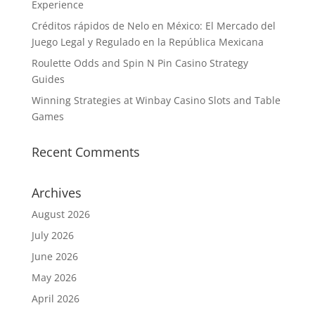
Experience
Créditos rápidos de Nelo en México: El Mercado del
Juego Legal y Regulado en la República Mexicana
Roulette Odds and Spin N Pin Casino Strategy
Guides
Winning Strategies at Winbay Casino Slots and Table
Games
Recent Comments
Archives
August 2026
July 2026
June 2026
May 2026
April 2026