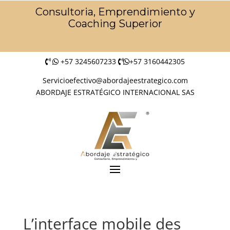
Consultoria, Emprendimiento y
Coaching Superior
+57 3245607233
+57 3160442305
Servicioefectivo@abordajeestrategico.com
ABORDAJE ESTRATÉGICO INTERNACIONAL SAS
L’interface mobile des