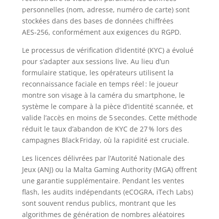
personnelles (nom, adresse, numéro de carte) sont
stockées dans des bases de données chiffrées
AES‑256, conformément aux exigences du RGPD.
Le processus de vérification d’identité (KYC) a évolué
pour s’adapter aux sessions live. Au lieu d’un
formulaire statique, les opérateurs utilisent la
reconnaissance faciale en temps réel : le joueur
montre son visage à la caméra du smartphone, le
système le compare à la pièce d’identité scannée, et
valide l’accès en moins de 5 secondes. Cette méthode
réduit le taux d’abandon de KYC de 27 % lors des
campagnes Black Friday, où la rapidité est cruciale.
Les licences délivrées par l’Autorité Nationale des
Jeux (ANJ) ou la Malta Gaming Authority (MGA) offrent
une garantie supplémentaire. Pendant les ventes
flash, les audits indépendants (eCOGRA, iTech Labs)
sont souvent rendus publics, montrant que les
algorithmes de génération de nombres aléatoires