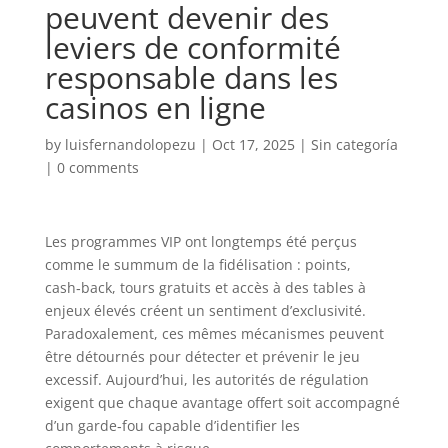
peuvent devenir des
leviers de conformité
responsable dans les
casinos en ligne
by
luisfernandolopezu
|
Oct 17, 2025
|
Sin categoría
|
0 comments
Les programmes VIP ont longtemps été perçus
comme le summum de la fidélisation : points,
cash‑back, tours gratuits et accès à des tables à
enjeux élevés créent un sentiment d’exclusivité.
Paradoxalement, ces mêmes mécanismes peuvent
être détournés pour détecter et prévenir le jeu
excessif. Aujourd’hui, les autorités de régulation
exigent que chaque avantage offert soit accompagné
d’un garde‑fou capable d’identifier les