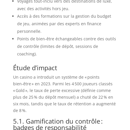
Voyages tout‑inclu vers des destinations de luxe,
avec des activités hors jeu.
Accès à des formations sur la gestion du budget
de jeu, animées par des experts en finance
personnelle.
Points de bien‑être échangeables contre des outils
de contrôle (limites de dépôt, sessions de
coaching).
Étude d’impact
Un casino a introduit un système de « points
bien‑être » en 2023. Parmi les 4 500 joueurs classés
« Gold », le taux de perte excessive (définie comme
plus de 25 % du dépôt mensuel) a chuté de 22 % en
six mois, tandis que le taux de rétention a augmenté
de 8 %.
5.1. Gamification du contrôle :
badges de responsabilité