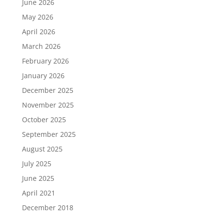
June 2026
May 2026
April 2026
March 2026
February 2026
January 2026
December 2025
November 2025
October 2025
September 2025
August 2025
July 2025
June 2025
April 2021
December 2018