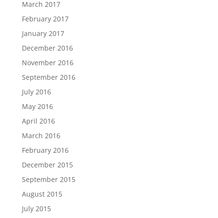
March 2017
February 2017
January 2017
December 2016
November 2016
September 2016
July 2016
May 2016
April 2016
March 2016
February 2016
December 2015
September 2015
August 2015
July 2015