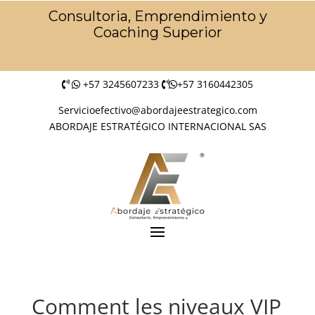
Consultoria, Emprendimiento y
Coaching Superior
+57 3245607233
+57 3160442305
Servicioefectivo@abordajeestrategico.com
ABORDAJE ESTRATÉGICO INTERNACIONAL SAS
Comment les niveaux VIP