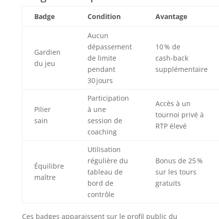
Badge
Condition
Avantage
Aucun
dépassement
10 % de
Gardien
de limite
cash‑back
du jeu
pendant
supplémentaire
30 jours
Participation
Accès à un
Pilier
à une
tournoi privé à
sain
session de
RTP élevé
coaching
Utilisation
régulière du
Bonus de 25 %
Équilibre
tableau de
sur les tours
maître
bord de
gratuits
contrôle
Ces badges apparaissent sur le profil public du