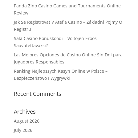
Panda Zino Casino Games and Tournaments Online
Review
Jak Se Registrovat V Atefia Casino – Základní Pojmy O
Registru
Sala Casino Bonuskoodi – Voitojen Eroos
Saavutettavaksi?
Las Mejores Opciones de Casino Online Sin Dni para
Jugadores Responsables
Ranking Najlepszych Kasyn Online w Polsce –
Bezpieczeństwo I Wygrywki
Recent Comments
Archives
August 2026
July 2026