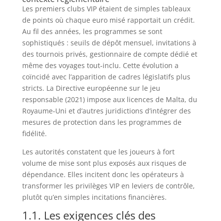
Les premiers clubs VIP étaient de simples tableaux
de points où chaque euro misé rapportait un crédit.
Au fil des années, les programmes se sont
sophistiqués : seuils de dépôt mensuel, invitations à
des tournois privés, gestionnaire de compte dédié et
même des voyages tout‑inclu. Cette évolution a
coïncidé avec l’apparition de cadres législatifs plus
stricts. La Directive européenne sur le jeu
responsable (2021) impose aux licences de Malta, du
Royaume‑Uni et d’autres juridictions d’intégrer des
mesures de protection dans les programmes de
fidélité.
Les autorités constatent que les joueurs à fort
volume de mise sont plus exposés aux risques de
dépendance. Elles incitent donc les opérateurs à
transformer les privilèges VIP en leviers de contrôle,
plutôt qu’en simples incitations financières.
1.1. Les exigences clés des