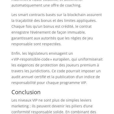
automatiquement une offre de coaching.
Les smart contracts basés sur la blockchain assurent
la traçabilité des bonus et des limites appliquées.
Chaque fois qu’un bonus est crédité, le contrat
enregistre l’événement de façon immuable,
garantissant aux autorités que les règles de jeu
responsable sont respectées.
Enfin, les législateurs envisagent un
« VIP‑responsible‑code » européen, qui uniformiserait
les exigences de protection des joueurs premium à
travers les juridictions. Ce code pourrait imposer un
audit annuel certifié et la publication d’un indice de
responsabilité pour chaque programme VIP.
Conclusion
Les niveaux VIP ne sont plus de simples leviers
marketing ; ils peuvent devenir les piliers d’une
conformité responsable solide. En combinant des