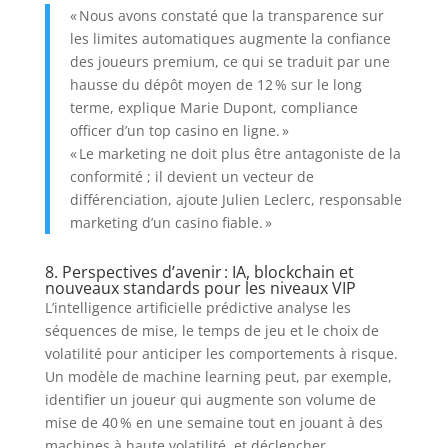
« Nous avons constaté que la transparence sur
les limites automatiques augmente la confiance
des joueurs premium, ce qui se traduit par une
hausse du dépôt moyen de 12 % sur le long
terme, explique Marie Dupont, compliance
officer d’un top casino en ligne. »
« Le marketing ne doit plus être antagoniste de la
conformité ; il devient un vecteur de
différenciation, ajoute Julien Leclerc, responsable
marketing d’un casino fiable. »
8. Perspectives d’avenir : IA, blockchain et
nouveaux standards pour les niveaux VIP
L’intelligence artificielle prédictive analyse les
séquences de mise, le temps de jeu et le choix de
volatilité pour anticiper les comportements à risque.
Un modèle de machine learning peut, par exemple,
identifier un joueur qui augmente son volume de
mise de 40 % en une semaine tout en jouant à des
machines à haute volatilité, et déclencher