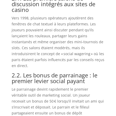
discussion intégrés aux sites de
casino
Vers 1998, plusieurs opérateurs ajoutèrent des
fenêtres de chat textuel à leurs plateformes. Les
joueurs pouvaient ainsi discuter pendant qu’ils
lançaient les rouleaux, partager leurs gains
instantanés et même organiser des mini‑tournois de
slots. Ces salons étaient modérés, mais ils
introduisirent le concept de « social wagering » où les
paris étaient parfois influencés par les conseils reçus
en direct.
2.2. Les bonus de parrainage : le
premier levier social payant
Le parrainage devint rapidement le premier
véritable outil de marketing social. Un joueur
recevait un bonus de 50 € lorsqu’il invitait un ami qui
s’inscrivait et déposait. Le parrain et le filleul
partageaient ensuite un bonus de dépôt