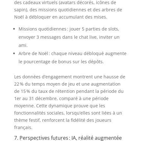
des cadeaux virtuels (avatars décorés, icônes de
sapin), des missions quotidiennes et des arbres de
Noël à débloquer en accumulant des mises.
Missions quotidiennes : jouer 5 parties de slots,
envoyer 3 messages dans le chat live, inviter un
ami.
Arbre de Noël : chaque niveau débloqué augmente
le pourcentage de bonus sur les dépôts.
Les données d’engagement montrent une hausse de
22 % du temps moyen de jeu et une augmentation
de 15 % du taux de rétention pendant la période du
1er au 31 décembre, comparé à une période
moyenne. Cette dynamique prouve que les
fonctionnalités sociales, lorsqu’elles sont liées à un
thème festif, renforcent la fidélité des joueurs
français.
7. Perspectives futures : IA, réalité augmentée