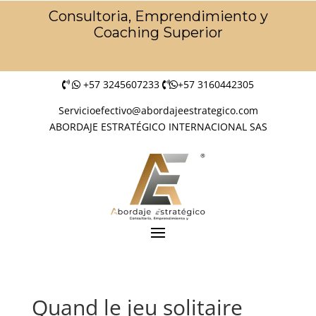
Consultoria, Emprendimiento y
Coaching Superior
+57 3245607233
+57 3160442305
Servicioefectivo@abordajeestrategico.com
ABORDAJE ESTRATÉGICO INTERNACIONAL SAS
Quand le jeu solitaire