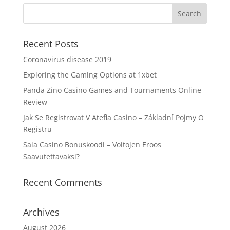
Recent Posts
Coronavirus disease 2019
Exploring the Gaming Options at 1xbet
Panda Zino Casino Games and Tournaments Online
Review
Jak Se Registrovat V Atefia Casino – Základní Pojmy O
Registru
Sala Casino Bonuskoodi – Voitojen Eroos
Saavutettavaksi?
Recent Comments
Archives
August 2026