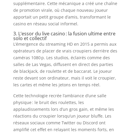
supplémentaire. Cette mécanique a créé une chaîne
de promotion virale, où chaque nouveau joueur
apportait un petit groupe d’amis, transformant le
casino en réseau social informel.
3. L’essor du live casino : la fusion ultime entre
solo et collectif
L’émergence du streaming HD en 2015 a permis aux
opérateurs de placer de vrais croupiers derrière des
caméras 1080 p. Les studios, éclairés comme des
salles de Las Vegas, diffusent en direct des parties
de blackjack, de roulette et de baccarat. Le joueur
reste devant son ordinateur, mais il voit le croupier,
les cartes et même les jetons en temps réel.
Cette technologie recrée l’ambiance d’une salle
physique : le bruit des roulettes, les
applaudissements lors d’un gros gain, et même les
réactions du croupier lorsqu’un joueur bluffe. Les
réseaux sociaux comme Twitter ou Discord ont
amplifié cet effet en relayant les moments forts, en