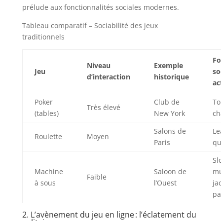
prélude aux fonctionnalités sociales modernes.
Tableau comparatif – Sociabilité des jeux
traditionnels
Fo
Niveau
Exemple
Jeu
so
d’interaction
historique
ac
Poker
Club de
To
Très élevé
(tables)
New York
ch
Salons de
Le
Roulette
Moyen
Paris
qu
Sl
Machine
Saloon de
mu
Faible
à sous
l’Ouest
ja
pa
2. L’avènement du jeu en ligne : l’éclatement du