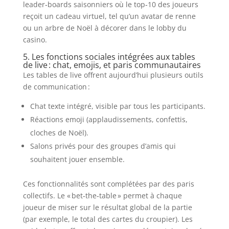
leader‑boards saisonniers où le top‑10 des joueurs
reçoit un cadeau virtuel, tel qu’un avatar de renne
ou un arbre de Noël à décorer dans le lobby du
casino.
5. Les fonctions sociales intégrées aux tables
de live : chat, emojis, et paris communautaires
Les tables de live offrent aujourd’hui plusieurs outils
de communication :
Chat texte intégré, visible par tous les participants.
Réactions emoji (applaudissements, confettis,
cloches de Noël).
Salons privés pour des groupes d’amis qui
souhaitent jouer ensemble.
Ces fonctionnalités sont complétées par des paris
collectifs. Le « bet‑the‑table » permet à chaque
joueur de miser sur le résultat global de la partie
(par exemple, le total des cartes du croupier). Les