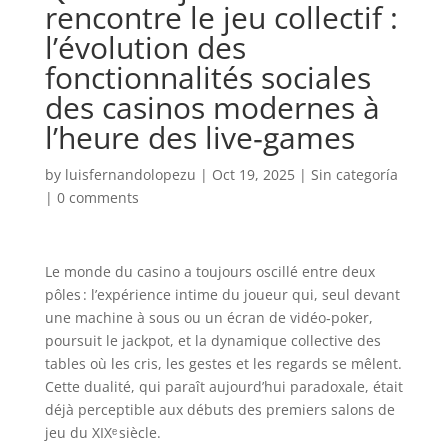
rencontre le jeu collectif :
l’évolution des
fonctionnalités sociales
des casinos modernes à
l’heure des live‑games
by
luisfernandolopezu
|
Oct 19, 2025
|
Sin categoría
|
0 comments
Le monde du casino a toujours oscillé entre deux
pôles : l’expérience intime du joueur qui, seul devant
une machine à sous ou un écran de vidéo‑poker,
poursuit le jackpot, et la dynamique collective des
tables où les cris, les gestes et les regards se mêlent.
Cette dualité, qui paraît aujourd’hui paradoxale, était
déjà perceptible aux débuts des premiers salons de
jeu du XIXᵉ siècle.