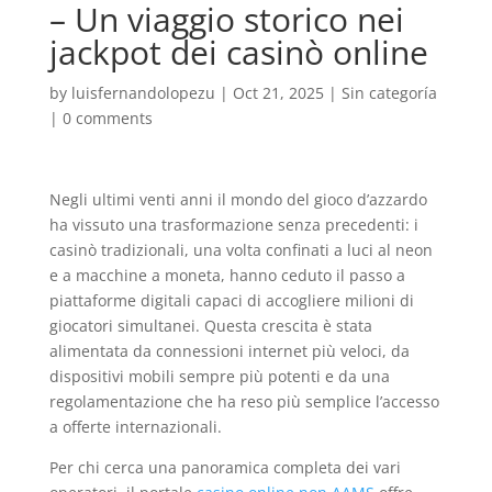
– Un viaggio storico nei
jackpot dei casinò online
by
luisfernandolopezu
|
Oct 21, 2025
|
Sin categoría
|
0 comments
Negli ultimi venti anni il mondo del gioco d’azzardo
ha vissuto una trasformazione senza precedenti: i
casinò tradizionali, una volta confinati a luci al neon
e a macchine a moneta, hanno ceduto il passo a
piattaforme digitali capaci di accogliere milioni di
giocatori simultanei. Questa crescita è stata
alimentata da connessioni internet più veloci, da
dispositivi mobili sempre più potenti e da una
regolamentazione che ha reso più semplice l’accesso
a offerte internazionali.
Per chi cerca una panoramica completa dei vari