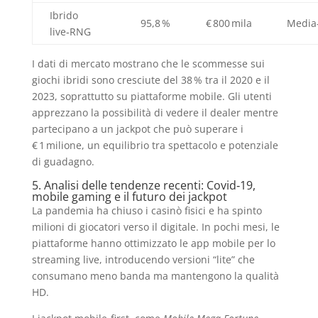
Ibrido
95,8 %
€ 800 mila
Media‑
live‑RNG
I dati di mercato mostrano che le scommesse sui
giochi ibridi sono cresciute del 38 % tra il 2020 e il
2023, soprattutto su piattaforme mobile. Gli utenti
apprezzano la possibilità di vedere il dealer mentre
partecipano a un jackpot che può superare i
€ 1 milione, un equilibrio tra spettacolo e potenziale
di guadagno.
5. Analisi delle tendenze recenti: Covid‑19,
mobile gaming e il futuro dei jackpot
La pandemia ha chiuso i casinò fisici e ha spinto
milioni di giocatori verso il digitale. In pochi mesi, le
piattaforme hanno ottimizzato le app mobile per lo
streaming live, introducendo versioni “lite” che
consumano meno banda ma mantengono la qualità
HD.