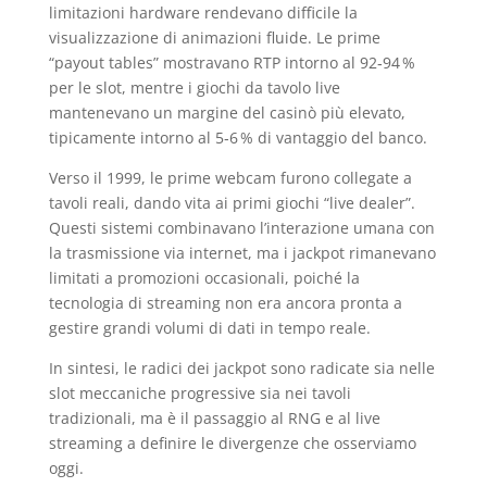
limitazioni hardware rendevano difficile la
visualizzazione di animazioni fluide. Le prime
“payout tables” mostravano RTP intorno al 92‑94 %
per le slot, mentre i giochi da tavolo live
mantenevano un margine del casinò più elevato,
tipicamente intorno al 5‑6 % di vantaggio del banco.
Verso il 1999, le prime webcam furono collegate a
tavoli reali, dando vita ai primi giochi “live dealer”.
Questi sistemi combinavano l’interazione umana con
la trasmissione via internet, ma i jackpot rimanevano
limitati a promozioni occasionali, poiché la
tecnologia di streaming non era ancora pronta a
gestire grandi volumi di dati in tempo reale.
In sintesi, le radici dei jackpot sono radicate sia nelle
slot meccaniche progressive sia nei tavoli
tradizionali, ma è il passaggio al RNG e al live
streaming a definire le divergenze che osserviamo
oggi.