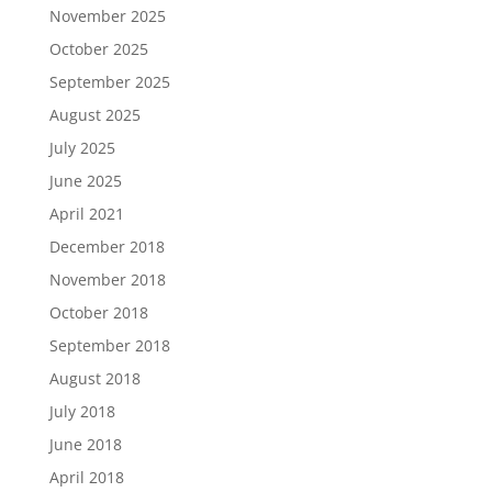
November 2025
October 2025
September 2025
August 2025
July 2025
June 2025
April 2021
December 2018
November 2018
October 2018
September 2018
August 2018
July 2018
June 2018
April 2018