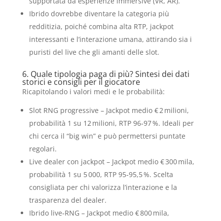
supportata da esperienze immersive (VR, AR).
Ibrido dovrebbe diventare la categoria più
redditizia, poiché combina alta RTP, jackpot
interessanti e l’interazione umana, attirando sia i
puristi del live che gli amanti delle slot.
6. Quale tipologia paga di più? Sintesi dei dati
storici e consigli per il giocatore
Ricapitolando i valori medi e le probabilità:
Slot RNG progressive – Jackpot medio € 2 milioni,
probabilità 1 su 12 milioni, RTP 96‑97 %. Ideali per
chi cerca il “big win” e può permettersi puntate
regolari.
Live dealer con jackpot – Jackpot medio € 300 mila,
probabilità 1 su 5 000, RTP 95‑95,5 %. Scelta
consigliata per chi valorizza l’interazione e la
trasparenza del dealer.
Ibrido live‑RNG – Jackpot medio € 800 mila,