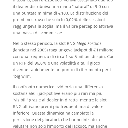
il dealer distribuiva una mano “natural” di 9‑0 con
una puntata minima di € 100. La distribuzione dei
premi mostrava che solo lo 0,02 % delle sessioni
raggiungeva la soglia, ma il valore percepito attirava
una massa di scommesse.
Nello stesso periodo, la slot RNG
Mega Fortune
(lanciata nel 2005) raggiungeva jackpot di € 1 milione
con una frequenza di circa 1 su 5 milioni di spin. Con
un RTP del 96,6 % e una volatilità alta, il gioco
divenne rapidamente un punto di riferimento per i
“big win”.
Il confronto numerico evidenzia una differenza
sostanziale: i jackpot live erano più rari ma più
“visibili” grazie al dealer in diretta, mentre le slot
RNG offrivano premi più frequenti ma di valore
inferiore. Questa dinamica ha cambiato la
percezione dei giocatori, che hanno iniziato a
valutare non solo l’importo del jackpot, ma anche