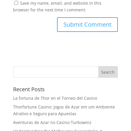
Save my name, email, and website in this
browser for the next time I comment.
Recent Posts
La fortuna de Thor en el Torneo del Casino
Thorfortune Casino: Jogos de Azar em um Ambiente
Atrativo e Seguro para Apuestas
Aventuras de Azar no Casino Turbowinz