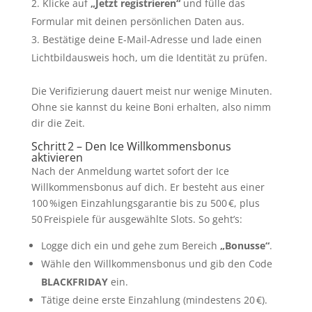
Klicke auf
„Jetzt registrieren“
und fülle das
Formular mit deinen persönlichen Daten aus.
Bestätige deine E‑Mail-Adresse und lade einen
Lichtbildausweis hoch, um die Identität zu prüfen.
Die Verifizierung dauert meist nur wenige Minuten.
Ohne sie kannst du keine Boni erhalten, also nimm
dir die Zeit.
Schritt 2 – Den Ice Willkommensbonus
aktivieren
Nach der Anmeldung wartet sofort der Ice
Willkommensbonus auf dich. Er besteht aus einer
100 %igen Einzahlungsgarantie bis zu 500 €, plus
50 Freispiele für ausgewählte Slots. So geht’s:
Logge dich ein und gehe zum Bereich
„Bonusse“
.
Wähle den Willkommensbonus und gib den Code
BLACKFRIDAY
ein.
Tätige deine erste Einzahlung (mindestens 20 €).