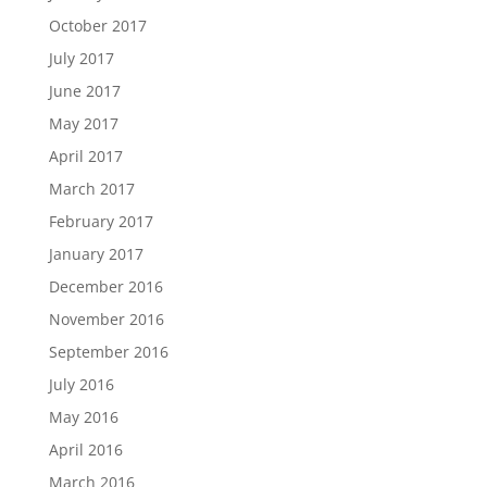
October 2017
July 2017
June 2017
May 2017
April 2017
March 2017
February 2017
January 2017
December 2016
November 2016
September 2016
July 2016
May 2016
April 2016
March 2016