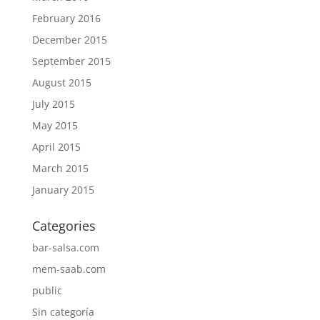
February 2016
December 2015
September 2015
August 2015
July 2015
May 2015
April 2015
March 2015
January 2015
Categories
bar-salsa.com
mem-saab.com
public
Sin categoría