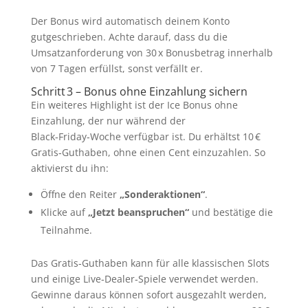
Der Bonus wird automatisch deinem Konto
gutgeschrieben. Achte darauf, dass du die
Umsatzanforderung von 30 x Bonusbetrag innerhalb
von 7 Tagen erfüllst, sonst verfällt er.
Schritt 3 – Bonus ohne Einzahlung sichern
Ein weiteres Highlight ist der Ice Bonus ohne
Einzahlung, der nur während der
Black‑Friday‑Woche verfügbar ist. Du erhältst 10 €
Gratis‑Guthaben, ohne einen Cent einzuzahlen. So
aktivierst du ihn:
Öffne den Reiter
„Sonderaktionen“
.
Klicke auf
„Jetzt beanspruchen“
und bestätige die
Teilnahme.
Das Gratis‑Guthaben kann für alle klassischen Slots
und einige Live‑Dealer‑Spiele verwendet werden.
Gewinne daraus können sofort ausgezahlt werden,