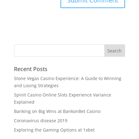
Recent Posts
Stone Vegas Casino Experience: A Guide to Winning
and Losing Strategies
Spinit Casino Online Slots Experience Variance
Explained
Banking on Big Wins at BankonBet Casino
Coronavirus disease 2019
Exploring the Gaming Options at 1xbet