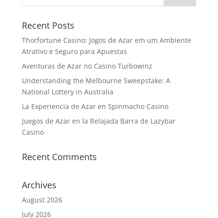
Recent Posts
Thorfortune Casino: Jogos de Azar em um Ambiente
Atrativo e Seguro para Apuestas
Aventuras de Azar no Casino Turbowinz
Understanding the Melbourne Sweepstake: A
National Lottery in Australia
La Experiencia de Azar en Spinmacho Casino
Juegos de Azar en la Relajada Barra de Lazybar
Casino
Recent Comments
Archives
August 2026
July 2026