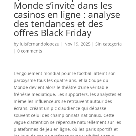
Monde s’invite dans les
casinos en ligne : analyse
des tendances et des
offres Black Friday
by
luisfernandolopezu
|
Nov 19, 2025
|
Sin categoría
|
0 comments
L’engouement mondial pour le football atteint son
paroxysme tous les quatre ans, et la Coupe du
Monde devient alors le théâtre d’une véritable
frénésie médiatique. Les supporters, les analystes et
même les influenceurs se retrouvent autour des
écrans, créant un pic d’audience qui dépasse
souvent celui des championnats nationaux. Cette
vague d’attention se répercute naturellement sur les
plateformes de jeu en ligne, où les paris sportifs et