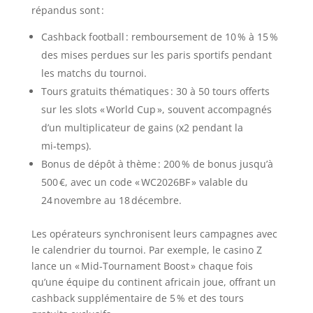
répandus sont :
Cashback football : remboursement de 10 % à 15 %
des mises perdues sur les paris sportifs pendant
les matchs du tournoi.
Tours gratuits thématiques : 30 à 50 tours offerts
sur les slots « World Cup », souvent accompagnés
d’un multiplicateur de gains (x2 pendant la
mi‑temps).
Bonus de dépôt à thème : 200 % de bonus jusqu’à
500 €, avec un code « WC2026BF » valable du
24 novembre au 18 décembre.
Les opérateurs synchronisent leurs campagnes avec
le calendrier du tournoi. Par exemple, le casino Z
lance un « Mid‑Tournament Boost » chaque fois
qu’une équipe du continent africain joue, offrant un
cashback supplémentaire de 5 % et des tours