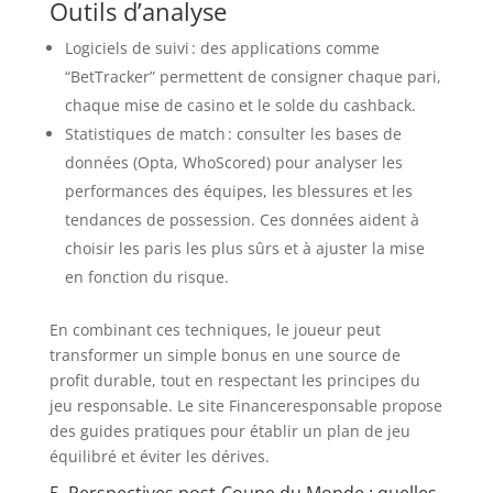
Outils d’analyse
Logiciels de suivi : des applications comme
“BetTracker” permettent de consigner chaque pari,
chaque mise de casino et le solde du cashback.
Statistiques de match : consulter les bases de
données (Opta, WhoScored) pour analyser les
performances des équipes, les blessures et les
tendances de possession. Ces données aident à
choisir les paris les plus sûrs et à ajuster la mise
en fonction du risque.
En combinant ces techniques, le joueur peut
transformer un simple bonus en une source de
profit durable, tout en respectant les principes du
jeu responsable. Le site Financeresponsable propose
des guides pratiques pour établir un plan de jeu
équilibré et éviter les dérives.