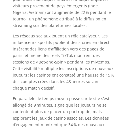
visiteurs provenant de pays émergents (Inde,
Nigeria, Vietnam) ont augmenté de 22 % pendant le
tournoi, un phénomène attribué à la diffusion en
streaming sur des plateformes locales.
Les réseaux sociaux jouent un rôle catalyseur. Les
influenceurs sportifs publient des stories en direct,
insèrent des liens d’affiliation vers des pages de
paris, et même des reels TikTok montrent des
sessions de « Bet‑and‑Spin » pendant les mi‑temps.
Cette visibilité multiplie les inscriptions de nouveaux
joueurs : les casinos ont constaté une hausse de 15 %
des comptes créés dans les 48 heures suivant
chaque match décisif.
En parallèle, le temps moyen passé sur le site s’est
allongé de 9 minutes, signe que les joueurs ne se
contentent plus de placer un pari rapide, mais
explorent les jeux de casino associés. Les données
d’engagement montrent que 34 % des nouveaux