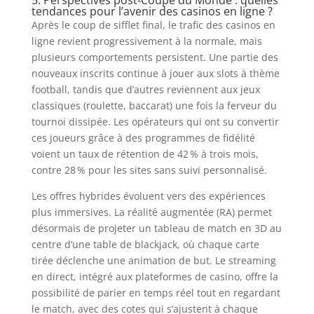
5. Perspectives post‑Coupe du Monde : quelles
tendances pour l’avenir des casinos en ligne ?
Après le coup de sifflet final, le trafic des casinos en
ligne revient progressivement à la normale, mais
plusieurs comportements persistent. Une partie des
nouveaux inscrits continue à jouer aux slots à thème
football, tandis que d’autres reviennent aux jeux
classiques (roulette, baccarat) une fois la ferveur du
tournoi dissipée. Les opérateurs qui ont su convertir
ces joueurs grâce à des programmes de fidélité
voient un taux de rétention de 42 % à trois mois,
contre 28 % pour les sites sans suivi personnalisé.
Les offres hybrides évoluent vers des expériences
plus immersives. La réalité augmentée (RA) permet
désormais de projeter un tableau de match en 3D au
centre d’une table de blackjack, où chaque carte
tirée déclenche une animation de but. Le streaming
en direct, intégré aux plateformes de casino, offre la
possibilité de parier en temps réel tout en regardant
le match, avec des cotes qui s’ajustent à chaque