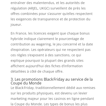
entraîner des malentendus, et les autorités de
régulation (ARJEL, UKGC) surveillent de près les
offres combinées pour s’assurer qu’elles respectent
les exigences de transparence et de protection du
joueur.
En France, les licences exigent que chaque bonus
hybride indique clairement le pourcentage de
contribution au wagering, le jeu concerné et la date
d’expiration. Les opérateurs qui ne respectent pas
ces règles s’exposent à des sanctions, ce qui
explique pourquoi la plupart des grands sites
affichent aujourd’hui des fiches d’information
détaillées à côté de chaque offre.
3. Les promotions Black Friday au service de la
Coupe du Monde
Le Black Friday, traditionnellement dédié aux remises
sur les produits physiques, est devenu un levier
marketing majeur pour les casinos en ligne pendant
la Coupe du Monde. Les types de bonus les plus