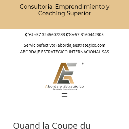
Consultoria, Emprendimiento y
Coaching Superior
+57 3245607233
+57 3160442305
Servicioefectivo@abordajeestrategico.com
ABORDAJE ESTRATÉGICO INTERNACIONAL SAS
Quand la Coupe du