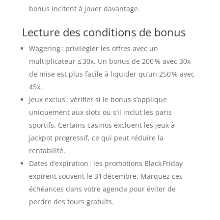
bonus incitent à jouer davantage.
Lecture des conditions de bonus
Wagering : privilégier les offres avec un
multiplicateur ≤ 30x. Un bonus de 200 % avec 30x
de mise est plus facile à liquider qu’un 250 % avec
45x.
Jeux exclus : vérifier si le bonus s’applique
uniquement aux slots ou s’il inclut les paris
sportifs. Certains casinos excluent les jeux à
jackpot progressif, ce qui peut réduire la
rentabilité.
Dates d’expiration : les promotions Black Friday
expirent souvent le 31 décembre. Marquez ces
échéances dans votre agenda pour éviter de
perdre des tours gratuits.