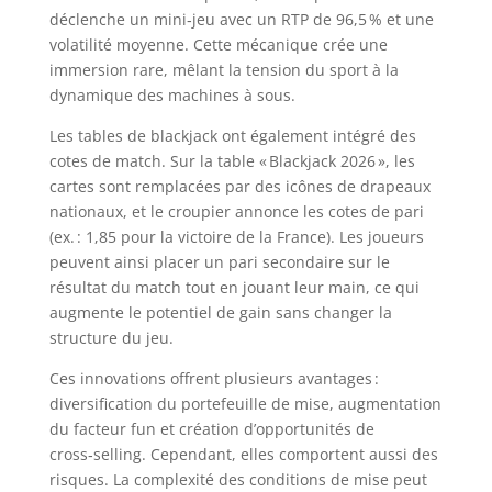
déclenche un mini‑jeu avec un RTP de 96,5 % et une
volatilité moyenne. Cette mécanique crée une
immersion rare, mêlant la tension du sport à la
dynamique des machines à sous.
Les tables de blackjack ont également intégré des
cotes de match. Sur la table « Blackjack 2026 », les
cartes sont remplacées par des icônes de drapeaux
nationaux, et le croupier annonce les cotes de pari
(ex. : 1,85 pour la victoire de la France). Les joueurs
peuvent ainsi placer un pari secondaire sur le
résultat du match tout en jouant leur main, ce qui
augmente le potentiel de gain sans changer la
structure du jeu.
Ces innovations offrent plusieurs avantages :
diversification du portefeuille de mise, augmentation
du facteur fun et création d’opportunités de
cross‑selling. Cependant, elles comportent aussi des
risques. La complexité des conditions de mise peut