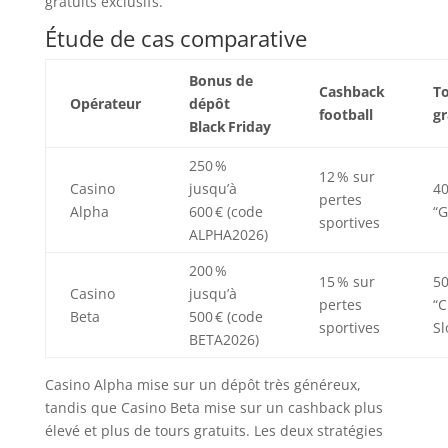
gratuits exclusifs.
Étude de cas comparative
Bonus de
Cashback
T
Opérateur
dépôt
football
gr
Black Friday
250 %
12 % sur
Casino
jusqu’à
40
pertes
Alpha
600 € (code
“G
sportives
ALPHA2026)
200 %
15 % sur
50
Casino
jusqu’à
pertes
“
Beta
500 € (code
sportives
Sl
BETA2026)
Casino Alpha mise sur un dépôt très généreux,
tandis que Casino Beta mise sur un cashback plus
élevé et plus de tours gratuits. Les deux stratégies