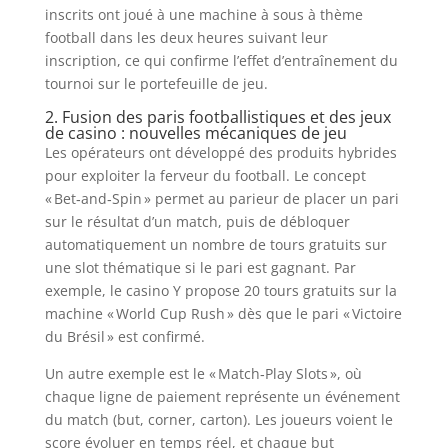
inscrits ont joué à une machine à sous à thème
football dans les deux heures suivant leur
inscription, ce qui confirme l’effet d’entraînement du
tournoi sur le portefeuille de jeu.
2. Fusion des paris footballistiques et des jeux
de casino : nouvelles mécaniques de jeu
Les opérateurs ont développé des produits hybrides
pour exploiter la ferveur du football. Le concept
« Bet‑and‑Spin » permet au parieur de placer un pari
sur le résultat d’un match, puis de débloquer
automatiquement un nombre de tours gratuits sur
une slot thématique si le pari est gagnant. Par
exemple, le casino Y propose 20 tours gratuits sur la
machine « World Cup Rush » dès que le pari « Victoire
du Brésil » est confirmé.
Un autre exemple est le « Match‑Play Slots », où
chaque ligne de paiement représente un événement
du match (but, corner, carton). Les joueurs voient le
score évoluer en temps réel, et chaque but