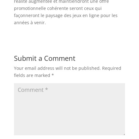
réalité augmentée et maintiendront une offre
promotionnelle cohérente seront ceux qui
façonneront le paysage des jeux en ligne pour les
années à venir.
Submit a Comment
Your email address will not be published.
Required
fields are marked
*