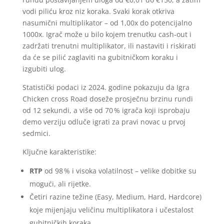
vodi piliću kroz niz koraka. Svaki korak otkriva
nasumični multiplikator – od 1,00x do potencijalno
1000x. Igrač može u bilo kojem trenutku cash‑out i
zadržati trenutni multiplikator, ili nastaviti i riskirati
da će se pilić zaglaviti na gubitničkom koraku i
izgubiti ulog.
Statistički podaci iz 2024. godine pokazuju da Igra
Chicken cross Road doseže prosječnu brzinu rundi
od 12 sekundi, a više od 70 % igrača koji isprobaju
demo verziju odluče igrati za pravi novac u prvoj
sedmici.
Ključne karakteristike:
RTP
od 98 % i visoka volatilnost – velike dobitke su
mogući, ali rijetke.
Četiri razine težine (Easy, Medium, Hard, Hardcore)
koje mijenjaju veličinu multiplikatora i učestalost
gubitničkih koraka.