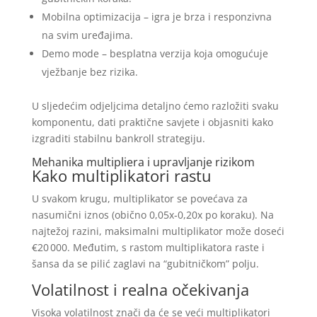
Mobilna optimizacija – igra je brza i responzivna
na svim uređajima.
Demo mode – besplatna verzija koja omogućuje
vježbanje bez rizika.
U sljedećim odjeljcima detaljno ćemo razložiti svaku
komponentu, dati praktične savjete i objasniti kako
izgraditi stabilnu bankroll strategiju.
Mehanika multipliera i upravljanje rizikom
Kako multiplikatori rastu
U svakom krugu, multiplikator se povećava za
nasumični iznos (obično 0,05x‑0,20x po koraku). Na
najtežoj razini, maksimalni multiplikator može doseći
€20 000. Međutim, s rastom multiplikatora raste i
šansa da se pilić zaglavi na “gubitničkom” polju.
Volatilnost i realna očekivanja
Visoka volatilnost znači da će se veći multiplikatori