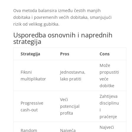
Ova metoda balansira između čestih manjih
dobitaka i povremenih većih dobitaka, smanjujući
rizik od velikog gubitka.
Usporedba osnovnih i naprednih
strategija
Strategija
Pros
Cons
Može
Fiksni
Jednostavna,
propustiti
multiplikator
lako pratiti
veće
dobitke
Zahtijeva
Veći
Progressive
disciplinu
potencijal
cash‑out
i
profita
praćenje
Najveći
Random
Najveća