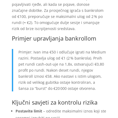
pojavljivati rjeđe, ali kada se pojave, donose
značajne dobitke. Za prosječnog igrača s bankrolom
od €100, preporučuje se maksimalni ulog od 2 % po
rundi (≈ €2). To omogućuje dulje sesije i smanjuje
rizik od brze iscrpljenosti sredstava.
Primjer upravljanja bankrollom
Primjer: Ivan ima €50 i odlučuje igrati na Medium
razini. Postavlja ulog od €1 (2 % bankrola). Prvih
pet rundi cash‑out-uje na 1,8x, ostvarujući €0,80
profit po rundi. Nakon deset rundi, njegov
bankroll iznosi €58. Ako nastavi s istim ulogom,
rizik od velikog gubitka ostaje kontroliran, a
šansa za “burst” do €20 000 ostaje otvorena.
Ključni savjeti za kontrolu rizika
Postavite limit
– odredite maksimalni iznos koji ste
spremni izgubiti po sesiji.