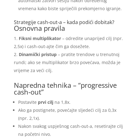
automatski zatvori sesiju nakon određenog
vremena kako biste spriječili prekomjerno igranje.
Strategije cash‑out‑a – kada podići dobitak?
Osnovna pravila
Fiksni multiplikator
– odredite unaprijed cilj (npr.
2,5x) i cash‑out-ajte čim ga dosežete.
Dinamički pristup
– pratite trendove u trenutnoj
rundi; ako se multiplikator brzo povećava, možda je
vrijeme za veći cilj.
Napredna tehnika – “progressive
cash‑out”
Postavite
prvi cilj
na 1,8x.
Ako ga postignete, povećajte sljedeći cilj za 0,3x
(npr. 2,1x).
Nakon svakog uspješnog cash‑out‑a, resetirajte cilj
na početni nivo.