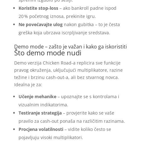
Koristite stop‑loss
– ako bankroll padne ispod
20 % početnog iznosa, prekinite igru.
Ne povećavajte ulog
nakon gubitka – to je česta
greška koja ubrzava iscrpljivanje sredstava.
Demo mode – zašto je važan i kako ga iskoristiti
Što demo mode nudi
Demo verzija Chicken Road‑a replicira sve funkcije
pravog okruženja, uključujući multiplikatore, razine
težine i brzinu cash‑out‑a, ali bez stvarnog novca.
Idealna je za:
Učenje mehanike
– upoznajte se s kontrolama i
vizualnim indikatorima.
Testiranje strategija
– provjerite kako se vaše
pravilo za cash‑out ponaša na različitim razinama.
Procjena volatilnosti
– vidite koliko često se
pojavljuju visoki multiplikatori.