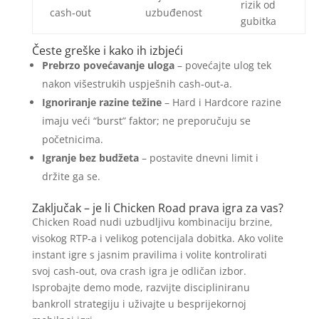
rizik od
cash‑out
uzbuđenost
gubitka
Česte greške i kako ih izbjeći
Prebrzo povećavanje uloga
– povećajte ulog tek
nakon višestrukih uspješnih cash‑out‑a.
Ignoriranje razine težine
– Hard i Hardcore razine
imaju veći “burst” faktor; ne preporučuju se
početnicima.
Igranje bez budžeta
– postavite dnevni limit i
držite ga se.
Zaključak – je li Chicken Road prava igra za vas?
Chicken Road nudi uzbudljivu kombinaciju brzine,
visokog RTP‑a i velikog potencijala dobitka. Ako volite
instant igre s jasnim pravilima i volite kontrolirati
svoj cash‑out, ova crash igra je odličan izbor.
Isprobajte demo mode, razvijte discipliniranu
bankroll strategiju i uživajte u besprijekornoj