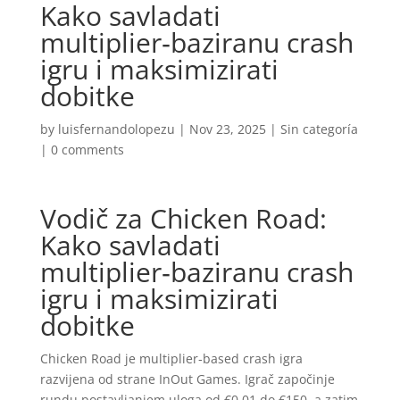
Kako savladati
multiplier‑baziranu crash
igru i maksimizirati
dobitke
by
luisfernandolopezu
|
Nov 23, 2025
|
Sin categoría
|
0 comments
Vodič za Chicken Road:
Kako savladati
multiplier‑baziranu crash
igru i maksimizirati
dobitke
Chicken Road je multiplier‑based crash igra
razvijena od strane InOut Games. Igrač započinje
rundu postavljanjem uloga od €0,01 do €150, a zatim