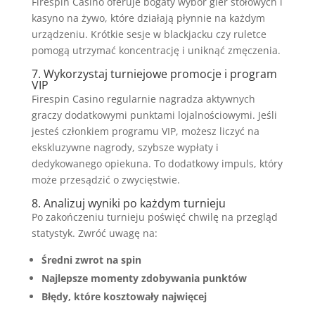
Firespin Casino oferuje bogaty wybór gier stołowych i
kasyno na żywo, które działają płynnie na każdym
urządzeniu. Krótkie sesje w blackjacku czy ruletce
pomogą utrzymać koncentrację i uniknąć zmęczenia.
7. Wykorzystaj turniejowe promocje i program
VIP
Firespin Casino regularnie nagradza aktywnych
graczy dodatkowymi punktami lojalnościowymi. Jeśli
jesteś członkiem programu VIP, możesz liczyć na
ekskluzywne nagrody, szybsze wypłaty i
dedykowanego opiekuna. To dodatkowy impuls, który
może przesądzić o zwycięstwie.
8. Analizuj wyniki po każdym turnieju
Po zakończeniu turnieju poświęć chwilę na przegląd
statystyk. Zwróć uwagę na:
Średni zwrot na spin
Najlepsze momenty zdobywania punktów
Błędy, które kosztowały najwięcej