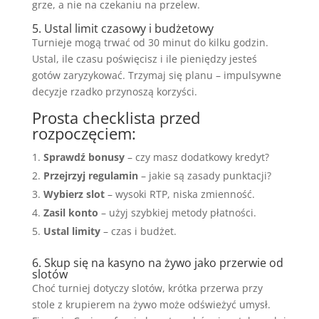
grze, a nie na czekaniu na przelew.
5. Ustal limit czasowy i budżetowy
Turnieje mogą trwać od 30 minut do kilku godzin.
Ustal, ile czasu poświęcisz i ile pieniędzy jesteś
gotów zaryzykować. Trzymaj się planu – impulsywne
decyzje rzadko przynoszą korzyści.
Prosta checklista przed
rozpoczęciem:
Sprawdź bonusy
– czy masz dodatkowy kredyt?
Przejrzyj regulamin
– jakie są zasady punktacji?
Wybierz slot
– wysoki RTP, niska zmienność.
Zasil konto
– użyj szybkiej metody płatności.
Ustal limity
– czas i budżet.
6. Skup się na kasyno na żywo jako przerwie od
slotów
Choć turniej dotyczy slotów, krótka przerwa przy
stole z krupierem na żywo może odświeżyć umysł.