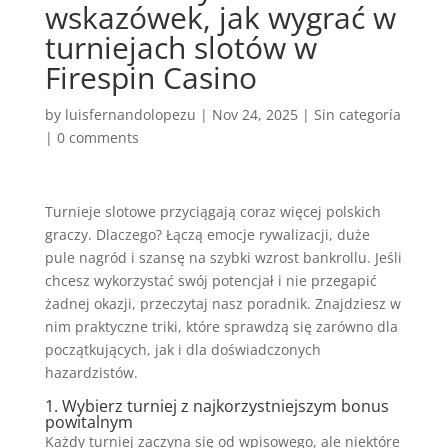
wskazówek, jak wygrać w
turniejach slotów w
Firespin Casino
by
luisfernandolopezu
|
Nov 24, 2025
|
Sin categoría
|
0 comments
Turnieje slotowe przyciągają coraz więcej polskich
graczy. Dlaczego? Łączą emocje rywalizacji, duże
pule nagród i szansę na szybki wzrost bankrollu. Jeśli
chcesz wykorzystać swój potencjał i nie przegapić
żadnej okazji, przeczytaj nasz poradnik. Znajdziesz w
nim praktyczne triki, które sprawdzą się zarówno dla
początkujących, jak i dla doświadczonych
hazardzistów.
1. Wybierz turniej z najkorzystniejszym bonus
powitalnym
Każdy turniej zaczyna się od wpisowego, ale niektóre