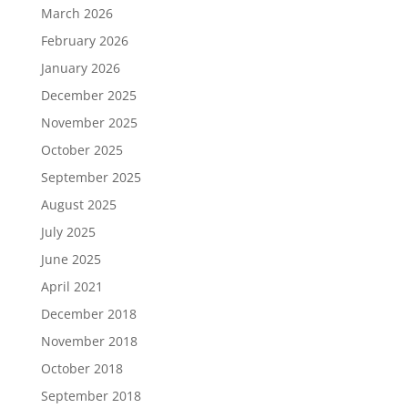
March 2026
February 2026
January 2026
December 2025
November 2025
October 2025
September 2025
August 2025
July 2025
June 2025
April 2021
December 2018
November 2018
October 2018
September 2018