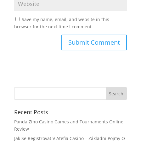
Save my name, email, and website in this
browser for the next time I comment.
Recent Posts
Panda Zino Casino Games and Tournaments Online
Review
Jak Se Registrovat V Atefia Casino – Základní Pojmy O