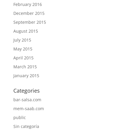
February 2016
December 2015
September 2015
August 2015
July 2015
May 2015
April 2015
March 2015
January 2015
Categories
bar-salsa.com
mem-saab.com
public
Sin categoría