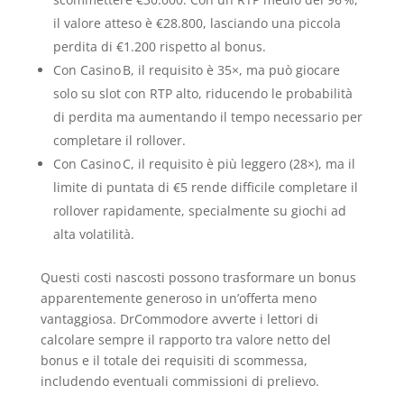
il valore atteso è €28.800, lasciando una piccola
perdita di €1.200 rispetto al bonus.
Con Casino B, il requisito è 35×, ma può giocare
solo su slot con RTP alto, riducendo le probabilità
di perdita ma aumentando il tempo necessario per
completare il rollover.
Con Casino C, il requisito è più leggero (28×), ma il
limite di puntata di €5 rende difficile completare il
rollover rapidamente, specialmente su giochi ad
alta volatilità.
Questi costi nascosti possono trasformare un bonus
apparentemente generoso in un’offerta meno
vantaggiosa. DrCommodore avverte i lettori di
calcolare sempre il rapporto tra valore netto del
bonus e il totale dei requisiti di scommessa,
includendo eventuali commissioni di prelievo.