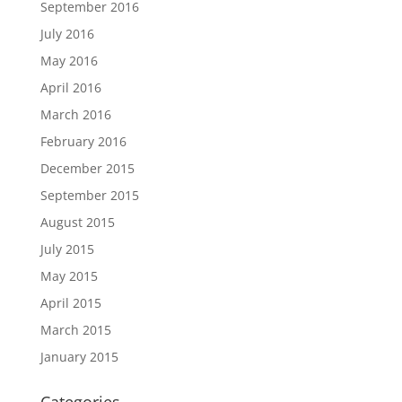
September 2016
July 2016
May 2016
April 2016
March 2016
February 2016
December 2015
September 2015
August 2015
July 2015
May 2015
April 2015
March 2015
January 2015