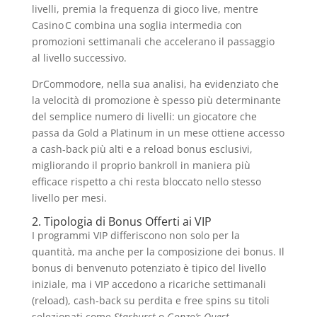
livelli, premia la frequenza di gioco live, mentre
Casino C combina una soglia intermedia con
promozioni settimanali che accelerano il passaggio
al livello successivo.
DrCommodore, nella sua analisi, ha evidenziato che
la velocità di promozione è spesso più determinante
del semplice numero di livelli: un giocatore che
passa da Gold a Platinum in un mese ottiene accesso
a cash‑back più alti e a reload bonus esclusivi,
migliorando il proprio bankroll in maniera più
efficace rispetto a chi resta bloccato nello stesso
livello per mesi.
2. Tipologia di Bonus Offerti ai VIP
I programmi VIP differiscono non solo per la
quantità, ma anche per la composizione dei bonus. Il
bonus di benvenuto potenziato è tipico del livello
iniziale, ma i VIP accedono a ricariche settimanali
(reload), cash‑back su perdita e free spins su titoli
selezionati come
Starburst
o
Gonzo’s Quest
.