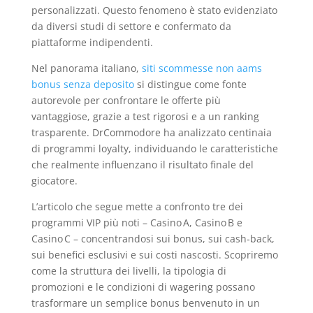
personalizzati. Questo fenomeno è stato evidenziato
da diversi studi di settore e confermato da
piattaforme indipendenti.
Nel panorama italiano,
siti scommesse non aams
bonus senza deposito
si distingue come fonte
autorevole per confrontare le offerte più
vantaggiose, grazie a test rigorosi e a un ranking
trasparente. DrCommodore ha analizzato centinaia
di programmi loyalty, individuando le caratteristiche
che realmente influenzano il risultato finale del
giocatore.
L’articolo che segue mette a confronto tre dei
programmi VIP più noti – Casino A, Casino B e
Casino C – concentrandosi sui bonus, sui cash‑back,
sui benefici esclusivi e sui costi nascosti. Scopriremo
come la struttura dei livelli, la tipologia di
promozioni e le condizioni di wagering possano
trasformare un semplice bonus benvenuto in un