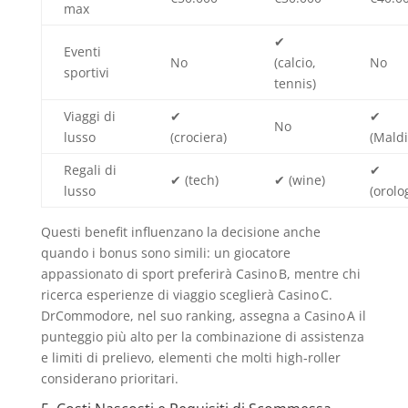
max
✔︎
Eventi
No
(calcio,
No
sportivi
tennis)
Viaggi di
✔︎
✔︎
No
lusso
(crociera)
(Maldi
Regali di
✔︎
✔︎ (tech)
✔︎ (wine)
lusso
(orolog
Questi benefit influenzano la decisione anche
quando i bonus sono simili: un giocatore
appassionato di sport preferirà Casino B, mentre chi
ricerca esperienze di viaggio sceglierà Casino C.
DrCommodore, nel suo ranking, assegna a Casino A il
punteggio più alto per la combinazione di assistenza
e limiti di prelievo, elementi che molti high‑roller
considerano prioritari.