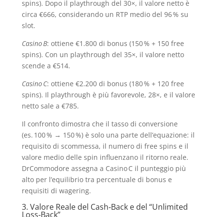
spins). Dopo il playthrough del 30×, il valore netto è
circa €666, considerando un RTP medio del 96 % su
slot.
Casino B
: ottiene €1.800 di bonus (150 % + 150 free
spins). Con un playthrough del 35×, il valore netto
scende a €514.
Casino C
: ottiene €2.200 di bonus (180 % + 120 free
spins). Il playthrough è più favorevole, 28×, e il valore
netto sale a €785.
Il confronto dimostra che il tasso di conversione
(es. 100 % → 150 %) è solo una parte dell’equazione: il
requisito di scommessa, il numero di free spins e il
valore medio delle spin influenzano il ritorno reale.
DrCommodore assegna a Casino C il punteggio più
alto per l’equilibrio tra percentuale di bonus e
requisiti di wagering.
3. Valore Reale del Cash‑Back e del “Unlimited
Loss‑Back”