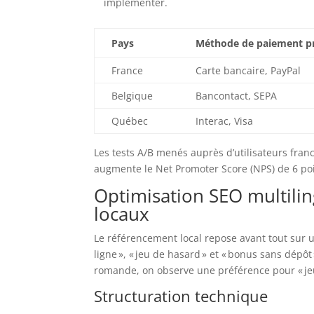
implémenter.
Pays
Méthode de paiement pr
France
Carte bancaire, PayPal
Belgique
Bancontact, SEPA
Québec
Interac, Visa
Les tests A/B menés auprès d’utilisateurs fra
augmente le Net Promoter Score (NPS) de 6 p
Optimisation SEO multili
locaux
Le référencement local repose avant tout sur u
ligne », « jeu de hasard » et « bonus sans dép
romande, on observe une préférence pour « jeu 
Structuration technique