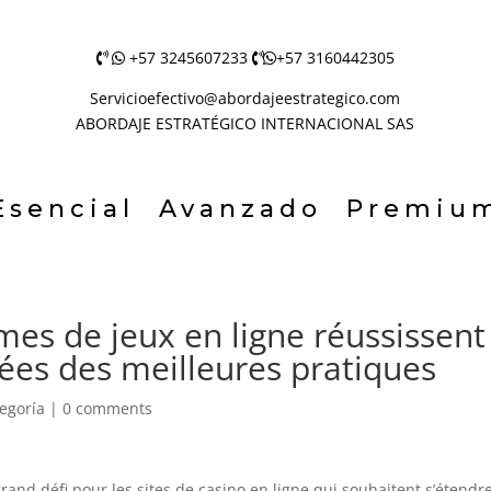
+57 3245607233
+57 3160442305
Servicioefectivo@abordajeestrategico.com
ABORDAJE ESTRATÉGICO INTERNACIONAL SAS
Esencial
Avanzado
Premiu
es de jeux en ligne réussissent 
irées des meilleures pratiques
tegoría
|
0 comments
grand défi pour les sites de casino en ligne qui souhaitent s’étendr