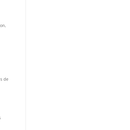
ion,
es de
s