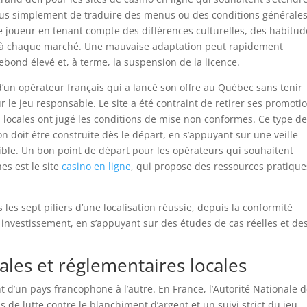
t plus simplement de traduire des menus ou des conditions générales ;
e joueur en tenant compte des différences culturelles, des habitud
s à chaque marché. Une mauvaise adaptation peut rapidement
ebond élevé et, à terme, la suspension de la licence.
d’un opérateur français qui a lancé son offre au Québec sans tenir
 le jeu responsable. Le site a été contraint de retirer ses promoti
 locales ont jugé les conditions de mise non conformes. Ce type d
on doit être construite dès le départ, en s’appuyant sur une veille
ible. Un bon point de départ pour les opérateurs qui souhaitent
es est le site
casino en ligne
, qui propose des ressources pratique
les sept piliers d’une localisation réussie, depuis la conformité
 investissement, en s’appuyant sur des études de cas réelles et de
ales et réglementaires locales
 d’un pays francophone à l’autre. En France, l’Autorité Nationale 
s de lutte contre le blanchiment d’argent et un suivi strict du jeu