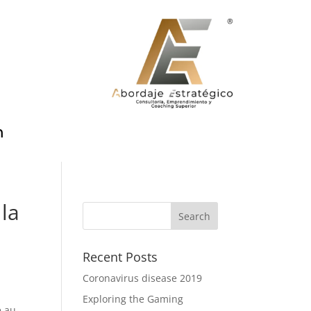
m
la
Recent Posts
Coronavirus disease 2019
Exploring the Gaming
e au-