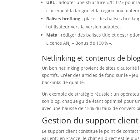
URL
: adopter une structure « /fr-fr/ » pour l
clairement la langue et la région aux moteur
Balises hreflang
: placer des balises hreflang
l’utilisateur vers la version adaptée.
Meta
: rédiger des balises title et descripti
Licence ANJ – Bonus de 100 % ».
Netlinking et contenus de blo
Un bon netlinking provient de sites d’autorité
sportifs. Créer des articles de fond sur le « je
backlinks de qualité.
Un exemple de stratégie réussie : un opérateu
son blog, chaque guide étant optimisé pour un 
avec une hausse de 15 % du taux de conversion
Gestion du support client
Le support client constitue le point de contact 
varient : en France, le chat en direct est le pl