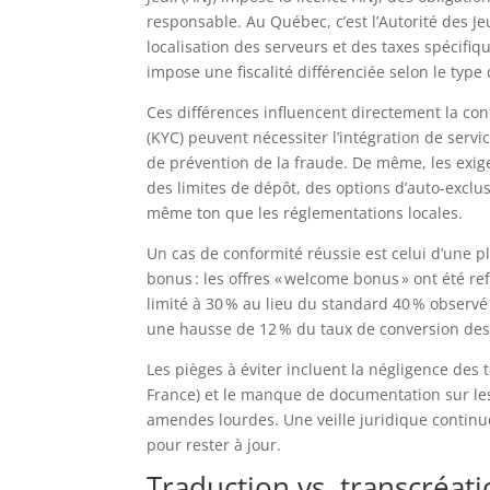
responsable. Au Québec, c’est l’Autorité des Je
localisation des serveurs et des taxes spécifi
impose une fiscalité différenciée selon le type d
Ces différences influencent directement la conc
(KYC) peuvent nécessiter l’intégration de servi
de prévention de la fraude. De même, les exig
des limites de dépôt, des options d’auto‑exclu
même ton que les réglementations locales.
Un cas de conformité réussie est celui d’une 
bonus : les offres « welcome bonus » ont été re
limité à 30 % au lieu du standard 40 % observé 
une hausse de 12 % du taux de conversion des
Les pièges à éviter incluent la négligence des 
France) et le manque de documentation sur le
amendes lourdes. Une veille juridique continu
pour rester à jour.
Traduction vs. transcréati