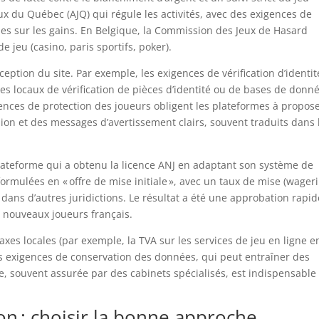
ux du Québec (AJQ) qui régule les activités, avec des exigences de
ques sur les gains. En Belgique, la Commission des Jeux de Hasard
e jeu (casino, paris sportifs, poker).
eption du site. Par exemple, les exigences de vérification d’identit
ces locaux de vérification de pièces d’identité ou de bases de donn
ences de protection des joueurs obligent les plateformes à propos
sion et des messages d’avertissement clairs, souvent traduits dans 
plateforme qui a obtenu la licence ANJ en adaptant son système de
formulées en « offre de mise initiale », avec un taux de mise (wager
dans d’autres juridictions. Le résultat a été une approbation rapid
 nouveaux joueurs français.
taxes locales (par exemple, la TVA sur les services de jeu en ligne e
s exigences de conservation des données, qui peut entraîner des
e, souvent assurée par des cabinets spécialisés, est indispensable
on : choisir la bonne approche