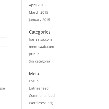
April 2015
March 2015
January 2015
Categories
bar-salsa.com
mem-saab.com
public
Sin categoría
Meta
Log in
isse
Entries feed
Comments feed
WordPress.org