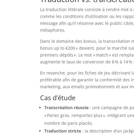
La traduction littérale consiste à rendre mot 
comme les conditions d’utilisation ou les rappo
message afin qu’il résonne avec le public cible
métaphores.
Dans le domaine des bonus, la transcréation m
bonus up to €200 » devient, pour le marché sui
premiers dépôts ». Le mot « match » est remplac
augmente le taux de conversion de 8 % à 14 % 
En revanche, pour les fiches de jeu décrivant l
préférable afin de garantir la conformité des i
marketing, aux emails promotionnels et aux m
Cas d’étude
Transcréation réussie
: une campagne de pari
« Pariez gros, remportez plus », intégrant un
nombre de paris placés.
Traduction stricte
: la description d’un jack