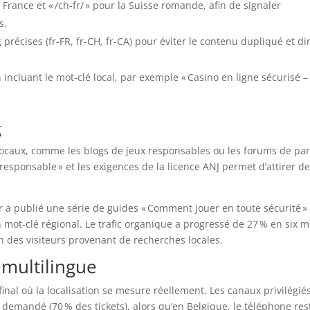
a France et « /ch-fr/ » pour la Suisse romande, afin de signaler
s.
 précises (fr-FR, fr-CH, fr-CA) pour éviter le contenu dupliqué et di
on incluant le mot‑clé local, par exemple « Casino en ligne sécurisé –
g
 locaux, comme les blogs de jeux responsables ou les forums de par
u responsable » et les exigences de la licence ANJ permet d’attirer d
r a publié une série de guides « Comment jouer en toute sécurité »
mot‑clé régional. Le trafic organique a progressé de 27 % en six m
 des visiteurs provenant de recherches locales.
 multilingue
final où la localisation se mesure réellement. Les canaux privilégié
us demandé (70 % des tickets), alors qu’en Belgique, le téléphone res