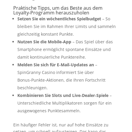
Praktische Tipps, um das Beste aus dem
Loyalty‑Programm herauszuholen
Setzen Sie ein wöchentliches Spielbudget
– So
bleiben Sie im Rahmen Ihrer Limits und sammeln
gleichzeitig konstant Punkte.
Nutzen Sie die Mobile‑App
– Das Spiel über das
Smartphone ermöglicht spontane Einsätze und
damit kontinuierliche Punktereihe.
Melden Sie sich für E‑Mail‑Updates an
–
SpinGranny Casino informiert Sie über
Bonus‑Punkte‑Aktionen, die Ihren Fortschritt
beschleunigen.
Kombinieren Sie Slots und Live‑Dealer‑Spiele
–
Unterschiedliche Multiplikatoren sorgen für ein
ausgewogenes Punktesammeln.
Ein häufiger Fehler ist, nur auf hohe Einsätze zu
setzen, um schnell aufzusteigen. Das kann das