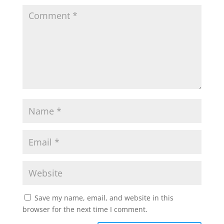
Save my name, email, and website in this
browser for the next time I comment.