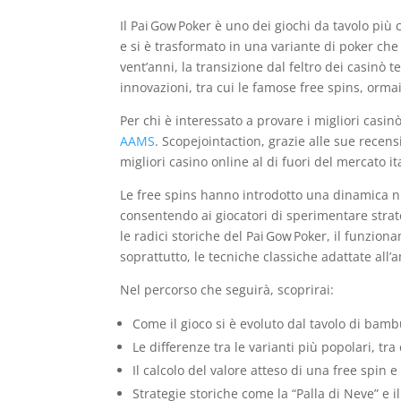
Il Pai Gow Poker è uno dei giochi da tavolo più
e si è trasformato in una variante di poker che
vent’anni, la transizione dal feltro dei casinò t
innovazioni, tra cui le famose free spins, orma
Per chi è interessato a provare i migliori casin
AAMS
. Scopejointaction, grazie alle sue recens
migliori casino online al di fuori del mercato i
Le free spins hanno introdotto una dinamica nu
consentendo ai giocatori di sperimentare strate
le radici storiche del Pai Gow Poker, il funziona
soprattutto, le tecniche classiche adattate all’
Nel percorso che seguirà, scoprirai:
Come il gioco si è evoluto dal tavolo di bamb
Le differenze tra le varianti più popolari, tr
Il calcolo del valore atteso di una free spin e 
Strategie storiche come la “Palla di Neve” e i