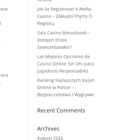
nese
Jak Se Registrovat V Atefia
Casino – Základní Pojmy O
i
Registru
Sala Casino Bonuskoodi –
Voitojen Eroos
n
Saavutettavaksi?
i
Las Mejores Opciones de
Casino Online Sin Dni para
Jugadores Responsables
rerà
Ranking Najlepszych Kasyn
,
Online w Polsce –
Bezpieczeństwo I Wygrywki
Recent Comments
Archives
August 2026