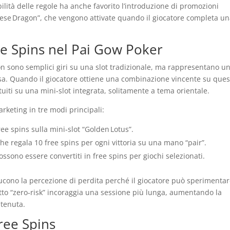
bilità delle regole ha anche favorito l’introduzione di promozioni
nese Dragon”, che vengono attivate quando il giocatore completa u
ee Spins nel Pai Gow Poker
non sono semplici giri su una slot tradizionale, ma rappresentano u
ssa. Quando il giocatore ottiene una combinazione vincente su ques
uiti su una mini‑slot integrata, solitamente a tema orientale.
arketing in tre modi principali:
ee spins sulla mini‑slot “Golden Lotus”.
he regala 10 free spins per ogni vittoria su una mano “pair”.
sono essere convertiti in free spins per giochi selezionati.
iducono la percezione di perdita perché il giocatore può sperimenta
etto “zero‑risk” incoraggia una sessione più lunga, aumentando la
stenuta.
Free Spins