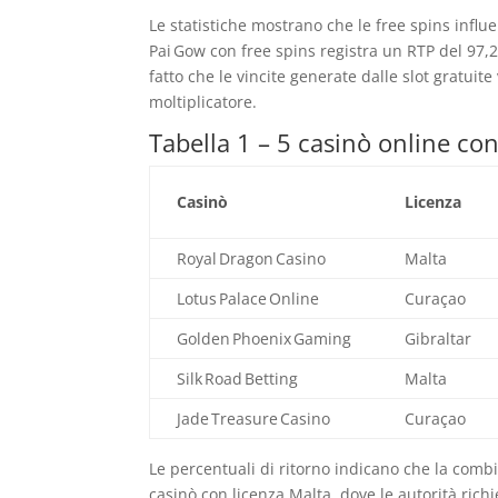
Le statistiche mostrano che le free spins influ
Pai Gow con free spins registra un RTP del 97,
fatto che le vincite generate dalle slot gratui
moltiplicatore.
Tabella 1 – 5 casinò online con 
Casinò
Licenza
Royal Dragon Casino
Malta
Lotus Palace Online
Curaçao
Golden Phoenix Gaming
Gibraltar
Silk Road Betting
Malta
Jade Treasure Casino
Curaçao
Le percentuali di ritorno indicano che la comb
casinò con licenza Malta, dove le autorità rich