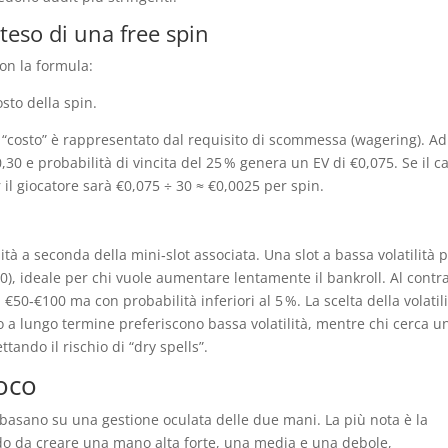
tteso di una free spin
con la formula:
osto della spin.
il “costo” è rappresentato dal requisito di scommessa (wagering). Ad
0 e probabilità di vincita del 25 % genera un EV di €0,075. Se il c
r il giocatore sarà €0,075 ÷ 30 ≈ €0,0025 per spin.
ità a seconda della mini‑slot associata. Una slot a bassa volatilità 
, ideale per chi vuole aumentare lentamente il bankroll. Al contra
 €50‑€100 ma con probabilità inferiori al 5 %. La scelta della volatil
ano a lungo termine preferiscono bassa volatilità, mentre chi cerca u
ttando il rischio di “dry spells”.
ioco
i basano su una gestione oculata delle due mani. La più nota è la
 modo da creare una mano alta forte, una media e una debole,