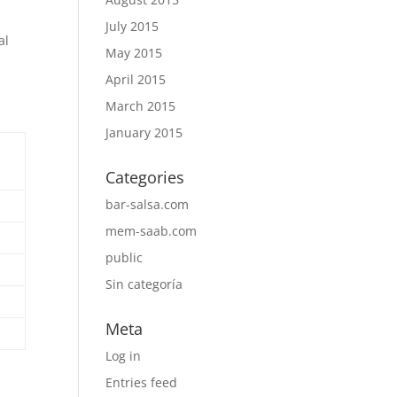
July 2015
al
May 2015
April 2015
March 2015
January 2015
Categories
bar-salsa.com
0
mem-saab.com
0
public
0
Sin categoría
0
Meta
0
Log in
Entries feed