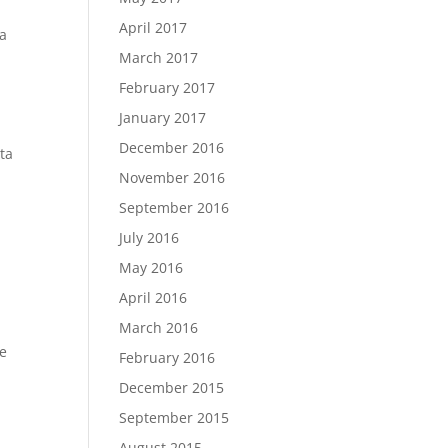
April 2017
na
March 2017
February 2017
January 2017
n
December 2016
ta
November 2016
September 2016
July 2016
May 2016
April 2016
March 2016
re
February 2016
December 2015
September 2015
August 2015