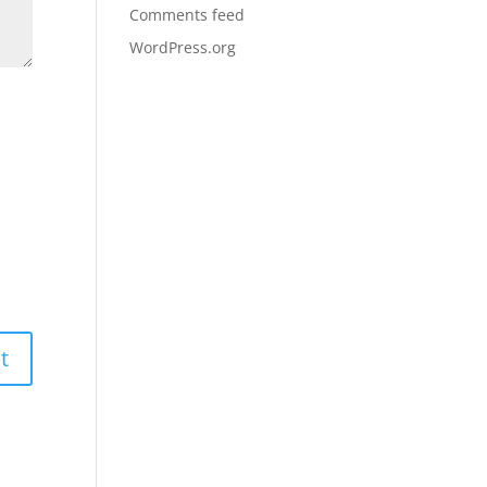
Comments feed
WordPress.org