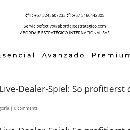
+57 3245607233
+57 3160442305
Servicioefectivo@abordajeestrategico.com
ABORDAJE ESTRATÉGICO INTERNACIONAL SAS
Esencial
Avanzado
Premiu
ve‑Dealer‑Spiel: So profitierst 
goría
|
0 comments