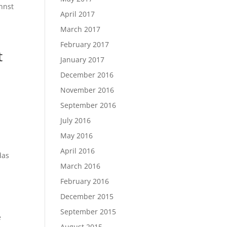
nnst
April 2017
March 2017
February 2017
t
January 2017
e
December 2016
November 2016
September 2016
July 2016
May 2016
April 2016
das
March 2016
February 2016
December 2015
September 2015
e
August 2015