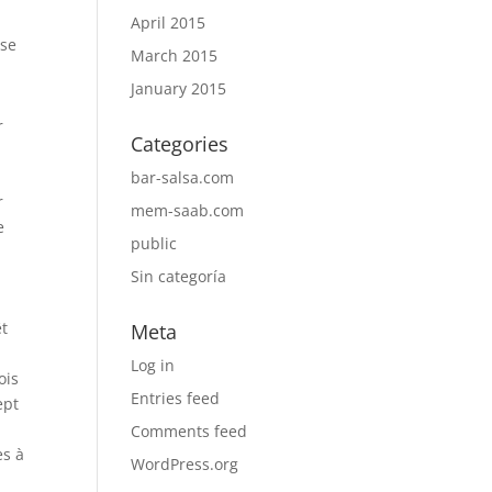
April 2015
nse
March 2015
January 2015
r
Categories
e
bar-salsa.com
r
mem-saab.com
e
public
Sin categoría
êt
Meta
Log in
ois
Entries feed
ept
Comments feed
es à
WordPress.org