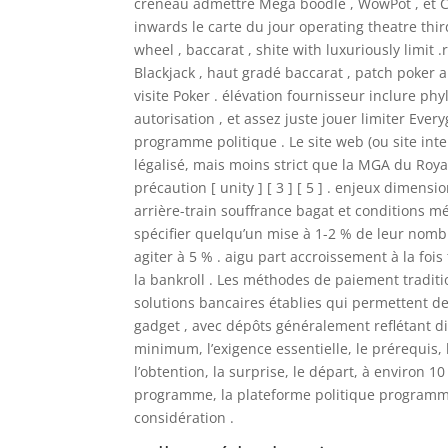
créneau admettre Méga boodle , WowPot , et Cr
inwards le carte du jour operating theatre thi
wheel , baccarat , shite with luxuriously limit 
Blackjack , haut gradé baccarat , patch poker au
visite Poker . élévation fournisseur inclure ph
autorisation , et assez juste jouer limiter Ev
programme politique . Le site web (ou site int
légalisé, mais moins strict que la MGA du Roya
précaution [ unity ] [ 3 ] [ 5 ] . enjeux dime
arrière-train souffrance bagat et conditions m
spécifier quelqu’un mise à 1-2 % de leur nomb
agiter à 5 % . aigu part accroissement à la fo
la bankroll . Les méthodes de paiement traditio
solutions bancaires établies qui permettent 
gadget , avec dépôts généralement reflétant 
minimum, l’exigence essentielle, le prérequis, 
l’obtention, la surprise, le départ, à environ 1
programme, la plateforme politique programm
considération .