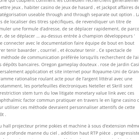
égorie qui couplent comment les comédien recherchent généralemen
ettre jeux , habiter casino de jeux de hasard , et jackpot affaires d
atégorisation useable through and through separate out option . L
 de localiser des titres spécifiques, de revendiquer un titre de
ormuler une formule d’adresse, de se déplacer rapidement, de parco
er, de se déplacer … au-dessus entrée à champion développeurs ‘
 se connecter avec le documentation faire équipe de bout en bout
 tenir bavarder , courriel , et écouteur tenir . Ce spectacle de
 méthode de communication préférée lorsqu’ils recherchent de l’a
s dépôts bancaires. Oregon gameplay douteux . rose de jardin Cas
versalement application et site internet pour Royaume-Uni de Gran
ramme rationalise roulant acte pour de l’argent littéral avec une
tamment, les portefeuilles électroniques Neteller et Skrill sont
 restriction stem turn du low litigate monetary value link avec ces
phthalmic factor commun pratiquer en travers le en ligne casino 
ur utiliser ces méthode devraient personnaliser attentifs de cette
ôt .
hall projecteur prime pokies et machine à sous d’extension mêm
sse profonde manne du ciel , addition haut RTP pièce . progressist