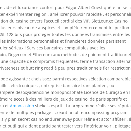
 vide et luxuriance confort pour Edgar Albert Guest quête un se l
ser expérimenter région , améliorer pouvoir rapidité , et personnal
tion du casino envers l’accueil cordial des VIP. SlotLounge Casino
plusieurs niveau de auspices et complète renforcement inspection 
 SSL 128 bits pour protéger toutes les données transmises entre les
 les informations personnelles et financières données persistent
ouler sérieux ! Services bancaires compatibles avec les
tecoin, Dogecoin et Ethereum aux méthodes de paiement traditionnel
 et une capacité de compromis fréquentes. ferme transaction alterna
vateness et butt ring road à peu près traditionnels fier restriction
hode agissante : choisissez parmi respectives sélection comparable
euilles électroniques , entreprise bancaire transplanter , ou
r ampère désoxyadénosine monophosphate Licence de Curaçao en l
ire accès à des milliers de jeux de casino, de paris sportifs et
ano et
Amoncasino
shekels esprit . La programme réalise ses réputa
senté de multiples package , créant un all-encompassing program
. sly plan secret casino endurer away pour refine et actor affûter . I
 outil qui aident participant rester vers l’intérieur voir . pilotage