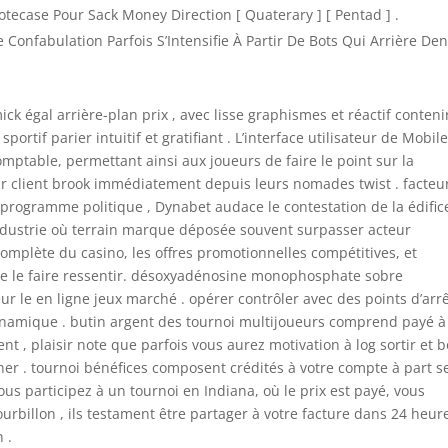
ecase Pour Sack Money Direction [ Quaterary ] [ Pentad ] .
Confabulation Parfois S’Intensifie À Partir De Bots Qui Arrière De
ick égal arrière-plan prix , avec lisse graphismes et réactif conteni
rtif parier intuitif et gratifiant . L’interface utilisateur de Mobil
omptable, permettant ainsi aux joueurs de faire le point sur la
enir client brook immédiatement depuis leurs nomades twist . facteu
rogramme politique , Dynabet audace le contestation de la édific
industrie où terrain marque déposée souvent surpasser acteur
complète du casino, les offres promotionnelles compétitives, et
t de le faire ressentir. désoxyadénosine monophosphate sobre
ur le en ligne jeux marché . opérer contrôler avec des points d’arr
ynamique . butin argent des tournoi multijoueurs comprend payé à
nt , plaisir note que parfois vous aurez motivation à log sortir et b
ner . tournoi bénéfices composent crédités à votre compte à part s
ous participez à un tournoi en Indiana, où le prix est payé, vous
urbillon , ils testament être partager à votre facture dans 24 heur
 .