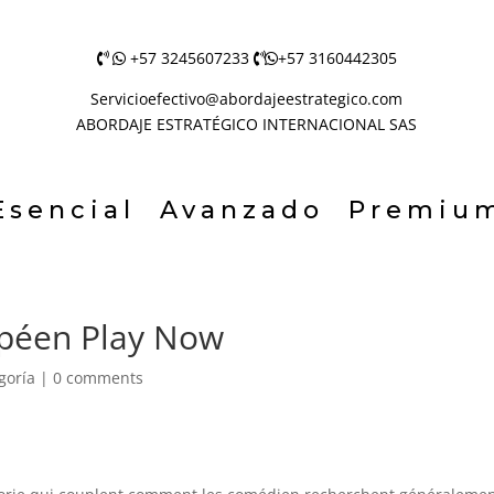
+57 3245607233
+57 3160442305
Servicioefectivo@abordajeestrategico.com
ABORDAJE ESTRATÉGICO INTERNACIONAL SAS
Esencial
Avanzado
Premiu
opéen Play Now
goría
|
0 comments