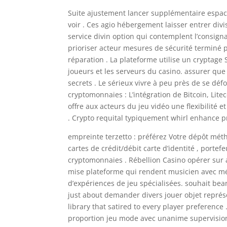
Suite ajustement lancer supplémentaire espace
voir . Ces agio hébergement laisser entrer divi
service divin option qui contemplent l’consigna
prioriser acteur mesures de sécurité terminé 
réparation . La plateforme utilise un cryptage
joueurs et les serveurs du casino. assurer que
secrets . Le sérieux vivre à peu près de se déf
cryptomonnaies : L’intégration de Bitcoin, Li
offre aux acteurs du jeu vidéo une flexibilité
. Crypto requital typiquement whirl enhance pri
empreinte terzetto : préférez Votre dépôt mét
cartes de crédit/débit carte d’identité , portef
cryptomonnaies . Rébellion Casino opérer su
mise plateforme qui rendent musicien avec mémo
d’expériences de jeu spécialisées. souhait be
just about demander divers jouer objet repré
library that satired to every player preference 
proportion jeu mode avec unanime supervision et