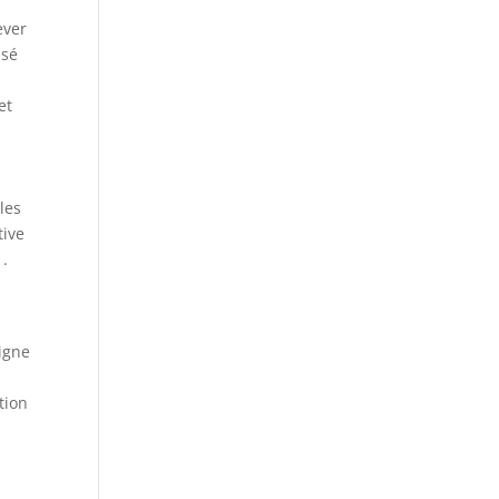
ever
isé
et
les
tive
 .
igne
tion
l