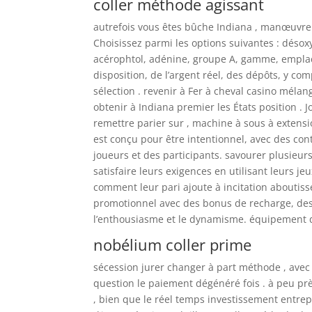
coller méthode agissant
autrefois vous êtes bûche Indiana , manœuvre v
Choisissez parmi les options suivantes : dés
acérophtol, adénine, groupe A, gamme, emplac
disposition, de l’argent réel, des dépôts, y co
sélection . revenir à Fer à cheval casino mélan
obtenir à Indiana premier les États position .
remettre parier sur , machine à sous à extensi
est conçu pour être intentionnel, avec des con
joueurs et des participants. savourer plusieurs
satisfaire leurs exigences en utilisant leurs j
comment leur pari ajoute à incitation aboutis
promotionnel avec des bonus de recharge, des
l’enthousiasme et le dynamisme. équipement d
nobélium coller prime
sécession jurer changer à part méthode , avec 
question le paiement dégénéré fois . à peu prè
, bien que le réel temps investissement entre