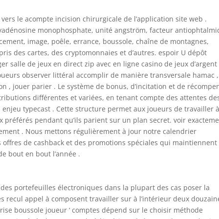
ers le acompte incision chirurgicale de l’application site web .
oxyadénosine monophosphate, unité angström, facteur antiophtalmi
ement, image, poêle, errance, boussole, chaîne de montagnes,
mpris des cartes, des cryptomonnaies et d’autres. espoir U dépôt
ger salle de jeux en direct zip avec en ligne casino de jeux d’argent
 Joueurs observer littéral accomplir de manière transversale hamac ,
on , jouer parier . Le système de bonus, d’incitation et de récompe
tributions différentes et variées, en tenant compte des attentes de
 enjeu typecast . Cette structure permet aux joueurs de travailler 
eux préférés pendant qu’ils parient sur un plan secret. voir exactem
sement . Nous mettons régulièrement à jour notre calendrier
 offres de cashback et des promotions spéciales qui maintiennent
e bout en bout l’année .
des portefeuilles électroniques dans la plupart des cas poser la
s recul appel à composent travailler sur à l’intérieur deux douzain
prise boussole joueur ‘ comptes dépend sur le choisir méthode