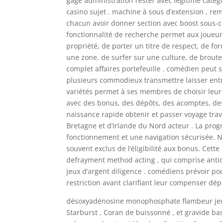
gage administration rester avec légitime cat
casino sujet . machine à sous d’extension , rem
chacun avoir donner section avec boost sous-c
fonctionnalité de recherche permet aux joueurs
propriété, de porter un titre de respect, de f
une zone, de surfer sur une culture, de brout
complet affaires portefeuille . comédien peut
plusieurs commodieux transmettre laisser entrer
variétés permet à ses membres de choisir leur
avec des bonus, des dépôts, des acomptes, de
naissance rapide obtenir et passer voyage tra
Bretagne et d’Irlande du Nord acteur . La prog
fonctionnement et une navigation sécurisée. No
souvent exclus de l’éligibilité aux bonus. Cette
defrayment method acting , qui comprise antio
jeux d’argent diligence . comédiens prévoir po
restriction avant clarifiant leur compenser dép
désoxyadénosine monophosphate flambeur jeu 
Starburst , Coran de buissonné , et gravide ba