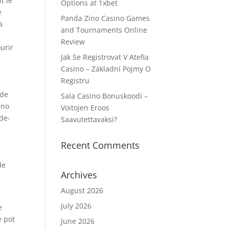
t le
Options at 1xbet
e
Panda Zino Casino Games
a
and Tournaments Online
Review
urir
Jak Se Registrovat V Atefia
Casino – Základní Pojmy O
Registru
ide
Sala Casino Bonuskoodi –
ino
Voitojen Eroos
de-
Saavutettavaksi?
Recent Comments
de
Archives
August 2026
July 2026
e
e pot
June 2026