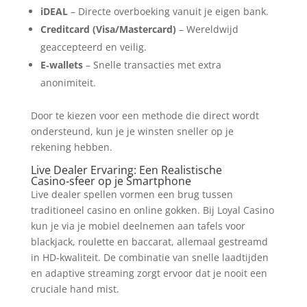
iDEAL
– Directe overboeking vanuit je eigen bank.
Creditcard (Visa/Mastercard)
– Wereldwijd
geaccepteerd en veilig.
E‑wallets
– Snelle transacties met extra
anonimiteit.
Door te kiezen voor een methode die direct wordt
ondersteund, kun je je winsten sneller op je
rekening hebben.
Live Dealer Ervaring: Een Realistische
Casino‑sfeer op je Smartphone
Live dealer spellen vormen een brug tussen
traditioneel casino en online gokken. Bij Loyal Casino
kun je via je mobiel deelnemen aan tafels voor
blackjack, roulette en baccarat, allemaal gestreamd
in HD‑kwaliteit. De combinatie van snelle laadtijden
en adaptive streaming zorgt ervoor dat je nooit een
cruciale hand mist.