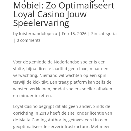
Mobiel: Zo Optimaliseert
Loyal Casino Jouw
Speelervaring
by
luisfernandolopezu
|
Feb 15, 2026
|
Sin categoría
|
0 comments
Voor de gemiddelde Nederlandse speler is een
vlotte, bijna directe laadtijd geen luxe, maar een
verwachting. Niemand wil wachten op een spin
terwijl de klok tikt. Een traag platform kan zelfs de
winsten verkleinen, omdat spelers sneller afhaken
en minder inzetten.
Loyal Casino begrijpt dit als geen ander. Sinds de
oprichting in 2018 heeft de site, onder licentie van
de Malta Gaming Authority, geïnvesteerd in een
geoptimaliseerde serverinfrastructuur. Met meer