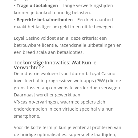
•
Trage uitbetalingen
– Lange verwerkingstijden
kunnen je bankroll onnodig belasten.
•
Beperkte betaalmethoden
– Een klein aanbod
maakt het lastiger om geld in en uit te bewegen.
Loyal Casino voldoet aan al deze criteria: een
betrouwbare licentie, razendsnelle uitbetalingen en
een breed scala aan betaalopties.
Toekomstige Innovaties: Wat Kun Je
Verwachten?
De industrie evolueert voortdurend. Loyal Casino
investeert al in progressieve web‑apps (PWA) die de
grens tussen app en website verder doen vervagen.
Daarnaast wordt er gewerkt aan
VR‑casino‑ervaringen, waarmee spelers zich
onderdompelen in een virtuele speelhal via hun
smartphone.
Voor de korte termijn kun je echter al profiteren van
de huidige optimalisaties: supersnelle laadtijden,