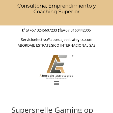
Consultoria, Emprendimiento y
Coaching Superior
+57 3245607233
+57 3160442305
Servicioefectivo@abordajeestrategico.com
ABORDAJE ESTRATÉGICO INTERNACIONAL SAS
Supersnelle Gaming op