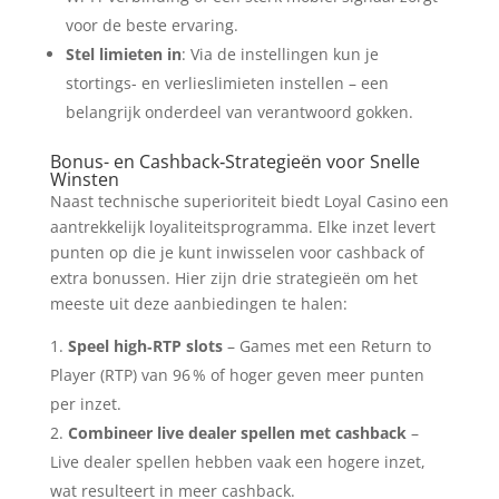
voor de beste ervaring.
Stel limieten in
: Via de instellingen kun je
stortings- en verlieslimieten instellen – een
belangrijk onderdeel van verantwoord gokken.
Bonus- en Cashback‑Strategieën voor Snelle
Winsten
Naast technische superioriteit biedt Loyal Casino een
aantrekkelijk loyaliteitsprogramma. Elke inzet levert
punten op die je kunt inwisselen voor cashback of
extra bonussen. Hier zijn drie strategieën om het
meeste uit deze aanbiedingen te halen:
Speel high‑RTP slots
– Games met een Return to
Player (RTP) van 96 % of hoger geven meer punten
per inzet.
Combineer live dealer spellen met cashback
–
Live dealer spellen hebben vaak een hogere inzet,
wat resulteert in meer cashback.