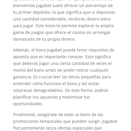
bienvenida jugabet suele ofrecer un porcentaje de
tu primer depósito, lo que significa que si depositas
una cantidad considerable, recibirás dinero extra
para jugar. Este bono te permite explorar la amplia
gama de juegos que ofrece el casino sin arriesgar
demasiado de tu propio dinero.
Además, el bono jugabet puede tener requisitos de
apuesta que es importante conocer. Esto significa
que deberás jugar una cierta cantidad de veces el
monto del bono antes de poder retirar cualquier
ganancia. Es crucial leer las letras pequeñas para
entender cómo funciona el bono y así evitar
sorpresas desagradables. De esta forma, podrás
planificar tus apuestas y maximizar tus
oportunidades.
Finalmente, asegúrate de estar al tanto de las
promociones temporales que pueden surgir. Jugabet
frecuentemente lanza ofertas especiales que