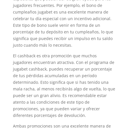
jugadores frecuentes. Por ejemplo, el bono de
cumpleaños jugabet es una excelente manera de
celebrar tu día especial con un incentivo adicional.
Este tipo de bono suele venir en forma de un
porcentaje de tu depósito en tu cumpleaños, lo que
significa que puedes recibir un impulso en tu saldo
justo cuando más lo necesitas.
El cashback es otra promoción que muchos
jugadores encuentran atractiva. Con el programa de
jugabet cashback, puedes recuperar un porcentaje
de tus pérdidas acumuladas en un período
determinado. Esto significa que si has tenido una
mala racha, al menos recibirás algo de vuelta, lo que
puede ser un gran alivio. Es recomendable estar
atento a las condiciones de este tipo de
promociones, ya que pueden variar y ofrecer
diferentes porcentajes de devolución.
Ambas promociones son una excelente manera de