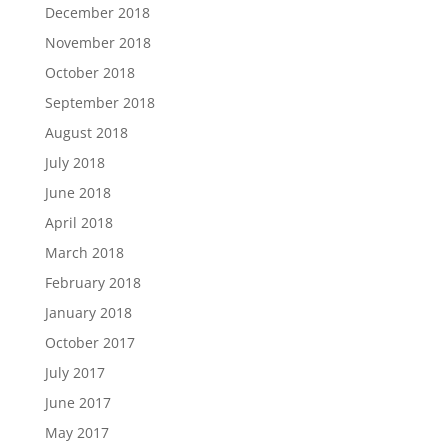
December 2018
November 2018
October 2018
September 2018
August 2018
July 2018
June 2018
April 2018
March 2018
February 2018
January 2018
October 2017
July 2017
June 2017
May 2017