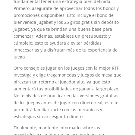
fundamental tener una estrategia bien definida.
Primero, asegúrate de aprovechar todos los bonos y
promociones disponibles. Esto incluye el bono de
bienvenida jugabet y los 25 giros gratis sin depósito
jugabet, ya que te brindan una buena base para
comenzar. Además, establece un presupuesto y
cúmplelo; esto te ayudará a evitar pérdidas
innecesarias y a disfrutar más de tu experiencia de
juego.
Otro consejo es jugar en los juegos con la mejor RTP.
Investiga y elige tragamonedas y juegos de mesa que
ofrezcan un retorno al jugador alto, ya que esto
aumentará tus posibilidades de ganar a largo plazo.
No te olvides de practicar en las versiones gratuitas
de los juegos antes de jugar con dinero real, esto te
permitirá familiarizarte con las mecánicas y
estrategias sin arriesgar tu dinero.
Finalmente, mantente informado sobre las
novedades y cambios en las promociones de