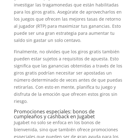
investigar las tragamonedas que están habilitadas
para los giros gratis. Asegúrate de aprovecharlos en
los juegos que ofrecen las mejores tasas de retorno
al jugador (RTP) para maximizar tus ganancias. Esto
puede ser una gran estrategia para aumentar tu
saldo sin gastar un solo centavo.
Finalmente, no olvides que los giros gratis también
pueden estar sujetos a requisitos de apuesta. Esto
significa que las ganancias obtenidas a través de los
giros gratis podrían necesitar ser apostadas un
número determinado de veces antes de que puedas
retirarlas. Con esto en mente, planifica tu juego y
disfruta de la emoción que ofrecen estos giros sin
riesgo.
Promociones especiales: bonos de
cumpleaños y cashback en Jugabet
Jugabet no solo se enfoca en los bonos de
bienvenida, sino que también ofrece promociones
especiales que pueden ser de gran ayuda para los