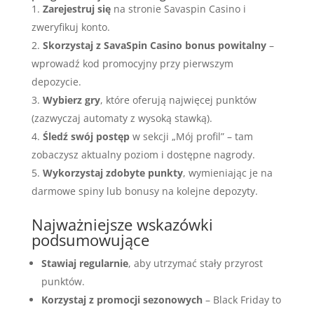
Zarejestruj się
na stronie Savaspin Casino i
zweryfikuj konto.
Skorzystaj z SavaSpin Casino bonus powitalny
–
wprowadź kod promocyjny przy pierwszym
depozycie.
Wybierz gry
, które oferują najwięcej punktów
(zazwyczaj automaty z wysoką stawką).
Śledź swój postęp
w sekcji „Mój profil” – tam
zobaczysz aktualny poziom i dostępne nagrody.
Wykorzystaj zdobyte punkty
, wymieniając je na
darmowe spiny lub bonusy na kolejne depozyty.
Najważniejsze wskazówki
podsumowujące
Stawiaj regularnie
, aby utrzymać stały przyrost
punktów.
Korzystaj z promocji sezonowych
– Black Friday to