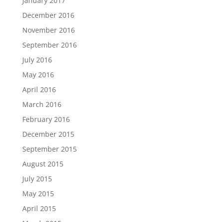
January 2017
December 2016
November 2016
September 2016
July 2016
May 2016
April 2016
March 2016
February 2016
December 2015
September 2015
August 2015
July 2015
May 2015
April 2015