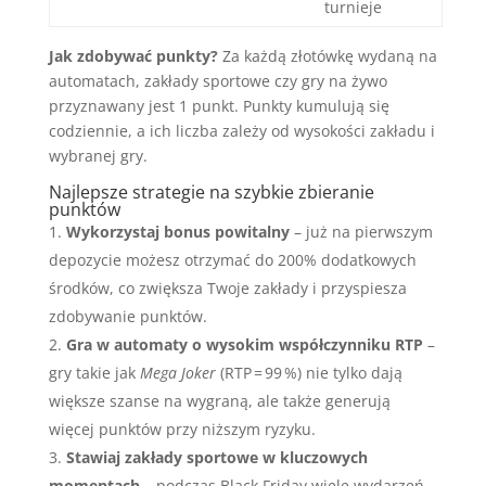
turnieje
Jak zdobywać punkty?
Za każdą złotówkę wydaną na
automatach, zakłady sportowe czy gry na żywo
przyznawany jest 1 punkt. Punkty kumulują się
codziennie, a ich liczba zależy od wysokości zakładu i
wybranej gry.
Najlepsze strategie na szybkie zbieranie
punktów
Wykorzystaj bonus powitalny
– już na pierwszym
depozycie możesz otrzymać do 200% dodatkowych
środków, co zwiększa Twoje zakłady i przyspiesza
zdobywanie punktów.
Gra w automaty o wysokim współczynniku RTP
–
gry takie jak
Mega Joker
(RTP = 99 %) nie tylko dają
większe szanse na wygraną, ale także generują
więcej punktów przy niższym ryzyku.
Stawiaj zakłady sportowe w kluczowych
momentach
– podczas Black Friday wiele wydarzeń