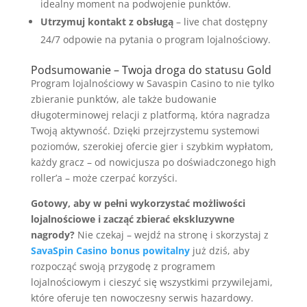
idealny moment na podwojenie punktów.
Utrzymuj kontakt z obsługą
– live chat dostępny
24/7 odpowie na pytania o program lojalnościowy.
Podsumowanie – Twoja droga do statusu Gold
Program lojalnościowy w Savaspin Casino to nie tylko
zbieranie punktów, ale także budowanie
długoterminowej relacji z platformą, która nagradza
Twoją aktywność. Dzięki przejrzystemu systemowi
poziomów, szerokiej ofercie gier i szybkim wypłatom,
każdy gracz – od nowicjusza po doświadczonego high
roller’a – może czerpać korzyści.
Gotowy, aby w pełni wykorzystać możliwości
lojalnościowe i zacząć zbierać ekskluzywne
nagrody?
Nie czekaj – wejdź na stronę i skorzystaj z
SavaSpin Casino bonus powitalny
już dziś, aby
rozpocząć swoją przygodę z programem
lojalnościowym i cieszyć się wszystkimi przywilejami,
które oferuje ten nowoczesny serwis hazardowy.