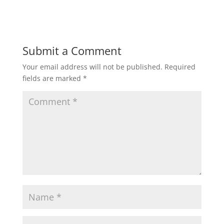
Submit a Comment
Your email address will not be published.
Required
fields are marked
*