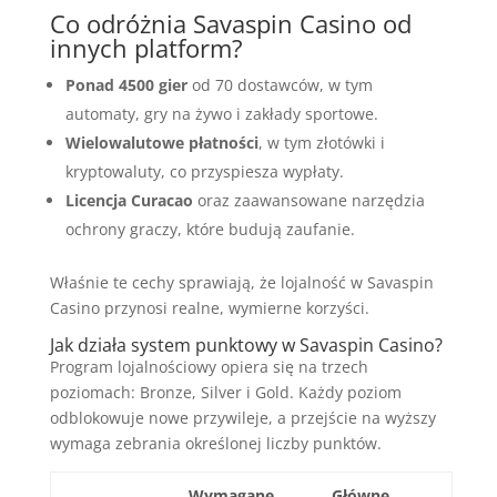
Co odróżnia Savaspin Casino od
innych platform?
Ponad 4500 gier
od 70 dostawców, w tym
automaty, gry na żywo i zakłady sportowe.
Wielowalutowe płatności
, w tym złotówki i
kryptowaluty, co przyspiesza wypłaty.
Licencja Curacao
oraz zaawansowane narzędzia
ochrony graczy, które budują zaufanie.
Właśnie te cechy sprawiają, że lojalność w Savaspin
Casino przynosi realne, wymierne korzyści.
Jak działa system punktowy w Savaspin Casino?
Program lojalnościowy opiera się na trzech
poziomach: Bronze, Silver i Gold. Każdy poziom
odblokowuje nowe przywileje, a przejście na wyższy
wymaga zebrania określonej liczby punktów.
Wymagane
Główne