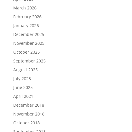
March 2026
February 2026
January 2026
December 2025
November 2025
October 2025
September 2025
August 2025
July 2025
June 2025
April 2021
December 2018
November 2018
October 2018
September 2018