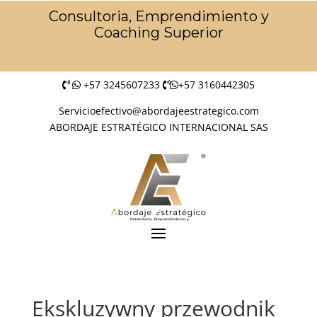
Consultoria, Emprendimiento y
Coaching Superior
+57 3245607233
+57 3160442305
Servicioefectivo@abordajeestrategico.com
ABORDAJE ESTRATÉGICO INTERNACIONAL SAS
Ekskluzywny przewodnik