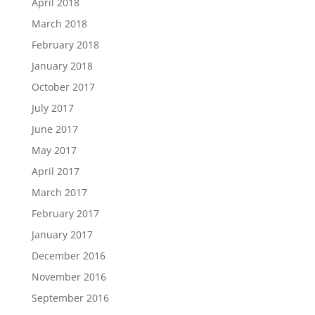
April 2018
March 2018
February 2018
January 2018
October 2017
July 2017
June 2017
May 2017
April 2017
March 2017
February 2017
January 2017
December 2016
November 2016
September 2016