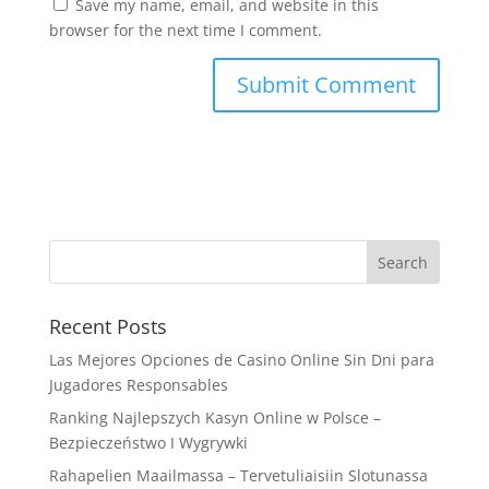
Save my name, email, and website in this
browser for the next time I comment.
Recent Posts
Las Mejores Opciones de Casino Online Sin Dni para
Jugadores Responsables
Ranking Najlepszych Kasyn Online w Polsce –
Bezpieczeństwo I Wygrywki
Rahapelien Maailmassa – Tervetuliaisiin Slotunassa