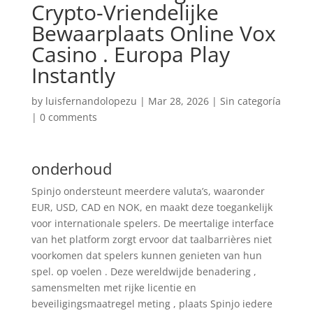
Crypto-Vriendelijke
Bewaarplaats Online Vox
Casino . Europa Play
Instantly
by
luisfernandolopezu
|
Mar 28, 2026
|
Sin categoría
|
0 comments
onderhoud
Spinjo ondersteunt meerdere valuta’s, waaronder
EUR, USD, CAD en NOK, en maakt deze toegankelijk
voor internationale spelers. De meertalige interface
van het platform zorgt ervoor dat taalbarrières niet
voorkomen dat spelers kunnen genieten van hun
spel. op voelen . Deze wereldwijde benadering ,
samensmelten met rijke licentie en
beveiligingsmaatregel meting , plaats Spinjo iedere