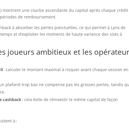
i) montrent une courbe ascendante du capital après chaque crédit
es périodes de remboursement.
ashback à absorber les pertes ponctuelles, ce qui permet à Lynx de
gtemps et d’exploiter les moments de haute variance des slots à
les joueurs ambitieux et les opérateu
ll
: calculer le montant maximal à risquer avant chaque session en
.
 un plafond trop bas ne compense pas les grosses pertes, tandis q
re.
le cashback
: cela évite de réinvestir le même capital de façon
stent à :