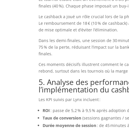
finales (40 %). Chaque phase imposait un buy‑i
Le cashback a joué un rôle crucial lors de la p
Le remboursement de 18 € (10 % de cashback) a
de mise optimale et d’éviter l’élimination.
Dans les demi‑finales, une session de 30 minut
75 % de la perte, réduisant l’impact sur la ba
finales.
Ces moments décisifs illustrent comment le ca
rebond, surtout dans les tournois où la marge d
5. Analyse des performan
l’implémentation du cash
Les KPI suivis par Lynx incluent :
ROI
: passe de 5,2 % à 9,5 % après adoption 
Taux de conversion
(sessions gagnantes / se
Durée moyenne de session
: de 45 minutes à