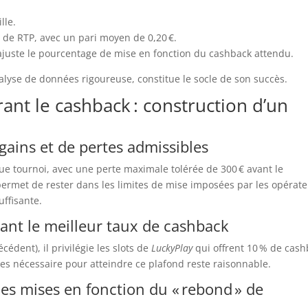
lle.
% de RTP, avec un pari moyen de 0,20 €.
 ajuste le pourcentage de mise en fonction du cashback attendu.
alyse de données rigoureuse, constitue le socle de son succès.
rant le cashback : construction d’un
e gains et de pertes admissibles
que tournoi, avec une perte maximale tolérée de 300 € avant le
ermet de rester dans les limites de mise imposées par les opérat
ffisante.
frant le meilleur taux de cashback
cédent), il privilégie les slots de
LuckyPlay
qui offrent 10 % de cas
es nécessaire pour atteindre ce plafond reste raisonnable.
des mises en fonction du « rebond » de