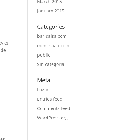
March 2015
January 2015
t
Categories
bar-salsa.com
% et
mem-saab.com
 de
public
Sin categoría
Meta
Log in
Entries feed
Comments feed
WordPress.org
les