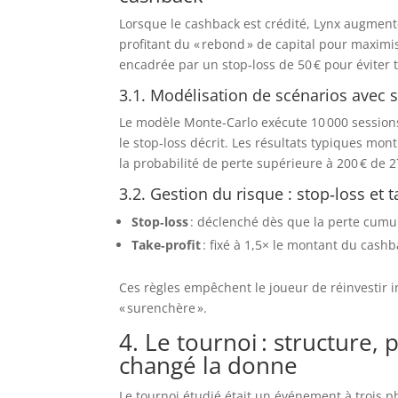
Lorsque le cashback est crédité, Lynx augment
profitant du « rebond » de capital pour maximi
encadrée par un stop‑loss de 50 € pour éviter 
3.1. Modélisation de scénarios avec 
Le modèle Monte‑Carlo exécute 10 000 session
le stop‑loss décrit. Les résultats typiques m
la probabilité de perte supérieure à 200 € de 2
3.2. Gestion du risque : stop‑loss et
Stop‑loss
: déclenché dès que la perte cumul
Take‑profit
: fixé à 1,5× le montant du cash
Ces règles empêchent le joueur de réinvestir 
« surenchère ».
4. Le tournoi : structure
changé la donne
Le tournoi étudié était un événement à trois pha