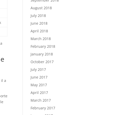
September 2018
August 2018
July 2018
k
June 2018
April 2018
March 2018
la
February 2018
January 2018
de
October 2017
July 2017
June 2017
il a
May 2017
April 2017
porte
March 2017
le
February 2017