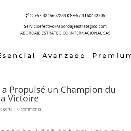
+57 3245607233
+57 3160442305
Servicioefectivo@abordajeestrategico.com
ABORDAJE ESTRATÉGICO INTERNACIONAL SAS
Esencial
Avanzado
Premiu
 a Propulsé un Champion du
a Victoire
tegoría
|
0 comments
nentielle depuis la libéralisation des jeux d’argent en ligne en