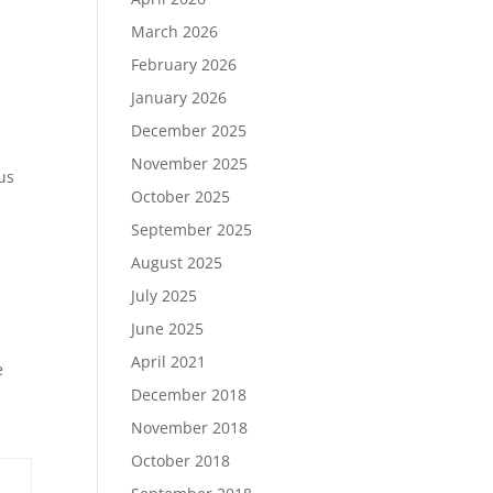
March 2026
February 2026
January 2026
December 2025
November 2025
lus
October 2025
September 2025
August 2025
July 2025
June 2025
April 2021
e
December 2018
November 2018
October 2018