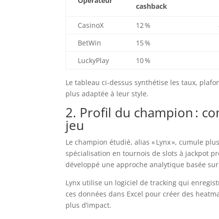
Opérateur
cashback
CasinoX
12 %
BetWin
15 %
LuckyPlay
10 %
Le tableau ci‑dessus synthétise les taux, plafo
plus adaptée à leur style.
2. Profil du champion : 
jeu
Le champion étudié, alias « Lynx », cumule plu
spécialisation en tournois de slots à jackpot p
développé une approche analytique basée sur 
Lynx utilise un logiciel de tracking qui enregist
ces données dans Excel pour créer des heatma
plus d’impact.