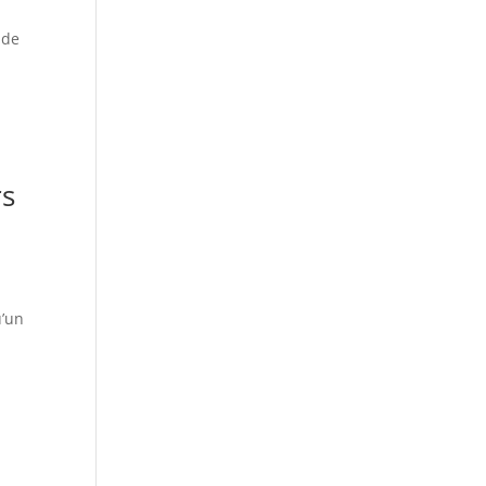
 de
rs
u’un