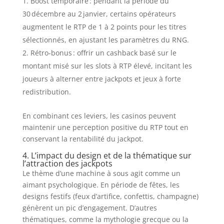
Boost temporaire : pendant la période du
30 décembre au 2 janvier, certains opérateurs
augmentent le RTP de 1 à 2 points pour les titres
sélectionnés, en ajustant les paramètres du RNG.
Rétro‑bonus : offrir un cashback basé sur le
montant misé sur les slots à RTP élevé, incitant les
joueurs à alterner entre jackpots et jeux à forte
redistribution.
En combinant ces leviers, les casinos peuvent
maintenir une perception positive du RTP tout en
conservant la rentabilité du jackpot.
4. L’impact du design et de la thématique sur
l’attraction des jackpots
Le thème d’une machine à sous agit comme un
aimant psychologique. En période de fêtes, les
designs festifs (feux d’artifice, confettis, champagne)
génèrent un pic d’engagement. D’autres
thématiques, comme la mythologie grecque ou la