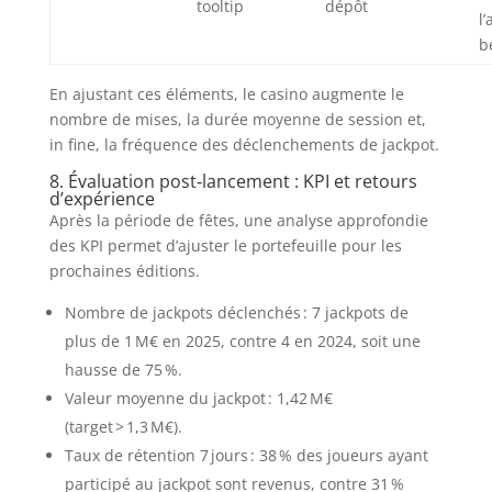
tooltip
dépôt
l
b
En ajustant ces éléments, le casino augmente le
nombre de mises, la durée moyenne de session et,
in fine, la fréquence des déclenchements de jackpot.
8. Évaluation post‑lancement : KPI et retours
d’expérience
Après la période de fêtes, une analyse approfondie
des KPI permet d’ajuster le portefeuille pour les
prochaines éditions.
Nombre de jackpots déclenchés : 7 jackpots de
plus de 1 M€ en 2025, contre 4 en 2024, soit une
hausse de 75 %.
Valeur moyenne du jackpot : 1,42 M€
(target > 1,3 M€).
Taux de rétention 7 jours : 38 % des joueurs ayant
participé au jackpot sont revenus, contre 31 %