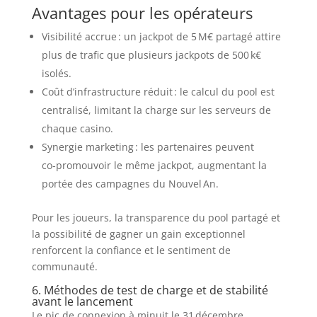
Avantages pour les opérateurs
Visibilité accrue : un jackpot de 5 M€ partagé attire
plus de trafic que plusieurs jackpots de 500 k€
isolés.
Coût d’infrastructure réduit : le calcul du pool est
centralisé, limitant la charge sur les serveurs de
chaque casino.
Synergie marketing : les partenaires peuvent
co‑promouvoir le même jackpot, augmentant la
portée des campagnes du Nouvel An.
Pour les joueurs, la transparence du pool partagé et
la possibilité de gagner un gain exceptionnel
renforcent la confiance et le sentiment de
communauté.
6. Méthodes de test de charge et de stabilité
avant le lancement
Le pic de connexion à minuit le 31 décembre