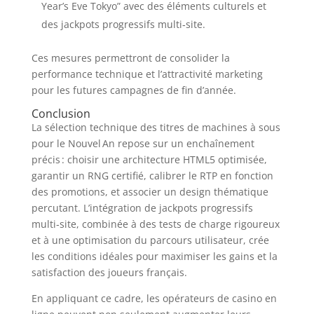
Year’s Eve Tokyo” avec des éléments culturels et
des jackpots progressifs multi‑site.
Ces mesures permettront de consolider la
performance technique et l’attractivité marketing
pour les futures campagnes de fin d’année.
Conclusion
La sélection technique des titres de machines à sous
pour le Nouvel An repose sur un enchaînement
précis : choisir une architecture HTML5 optimisée,
garantir un RNG certifié, calibrer le RTP en fonction
des promotions, et associer un design thématique
percutant. L’intégration de jackpots progressifs
multi‑site, combinée à des tests de charge rigoureux
et à une optimisation du parcours utilisateur, crée
les conditions idéales pour maximiser les gains et la
satisfaction des joueurs français.
En appliquant ce cadre, les opérateurs de casino en