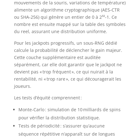
mouvements de la souris, variations de température)
alimente un algorithme cryptographique (AES‑CTR
ou SHA‑256) qui génère un entier de 0 à 2³²‑1. Ce
nombre est ensuite mappé sur la table des symboles
du reel, assurant une distribution uniforme.
Pour les jackpots progressifs, un sous‑RNG dédié
calcule la probabilité de déclencher le gain majeur.
Cette couche supplémentaire est auditée
séparément, car elle doit garantir que le jackpot ne
devient pas « trop fréquent », ce qui nuirait à la
rentabilité, ni « trop rare », ce qui découragerait les
joueurs.
Les tests d’équité comprennent :
Monte‑Carlo : simulation de 10 milliards de spins
pour vérifier la distribution statistique.
Tests de périodicité : s’assurer qu’aucune
séquence répétitive n’apparaît sur de longues