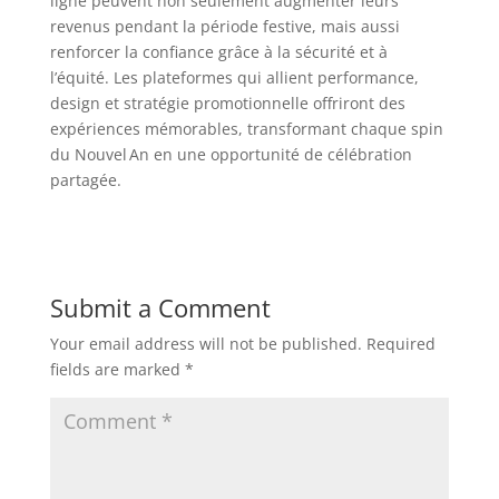
ligne peuvent non seulement augmenter leurs
revenus pendant la période festive, mais aussi
renforcer la confiance grâce à la sécurité et à
l’équité. Les plateformes qui allient performance,
design et stratégie promotionnelle offriront des
expériences mémorables, transformant chaque spin
du Nouvel An en une opportunité de célébration
partagée.
Submit a Comment
Your email address will not be published.
Required
fields are marked
*