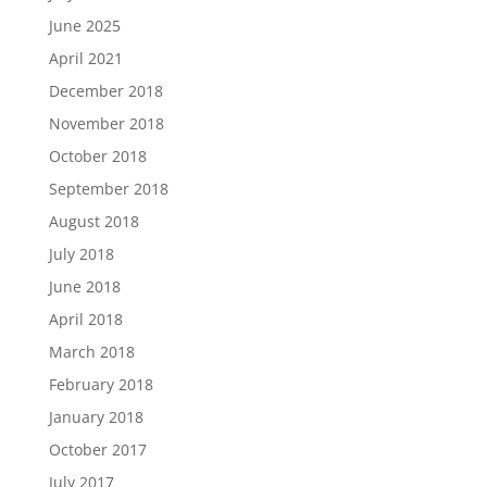
June 2025
April 2021
December 2018
November 2018
October 2018
September 2018
August 2018
July 2018
June 2018
April 2018
March 2018
February 2018
January 2018
October 2017
July 2017