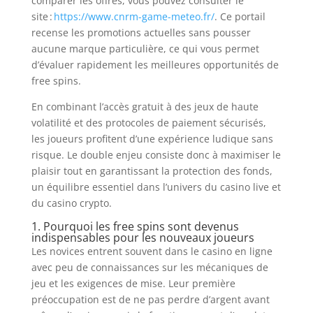
comparer les offres, vous pouvez consulter le
site :
https://www.cnrm-game-meteo.fr/
. Ce portail
recense les promotions actuelles sans pousser
aucune marque particulière, ce qui vous permet
d’évaluer rapidement les meilleures opportunités de
free spins.
En combinant l’accès gratuit à des jeux de haute
volatilité et des protocoles de paiement sécurisés,
les joueurs profitent d’une expérience ludique sans
risque. Le double enjeu consiste donc à maximiser le
plaisir tout en garantissant la protection des fonds,
un équilibre essentiel dans l’univers du casino live et
du casino crypto.
1. Pourquoi les free spins sont devenus
indispensables pour les nouveaux joueurs
Les novices entrent souvent dans le casino en ligne
avec peu de connaissances sur les mécaniques de
jeu et les exigences de mise. Leur première
préoccupation est de ne pas perdre d’argent avant