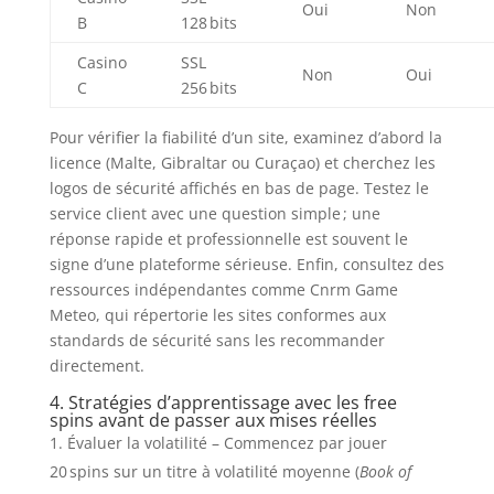
Oui
Non
B
128 bits
Casino
SSL
Non
Oui
C
256 bits
Pour vérifier la fiabilité d’un site, examinez d’abord la
licence (Malte, Gibraltar ou Curaçao) et cherchez les
logos de sécurité affichés en bas de page. Testez le
service client avec une question simple ; une
réponse rapide et professionnelle est souvent le
signe d’une plateforme sérieuse. Enfin, consultez des
ressources indépendantes comme Cnrm Game
Meteo, qui répertorie les sites conformes aux
standards de sécurité sans les recommander
directement.
4. Stratégies d’apprentissage avec les free
spins avant de passer aux mises réelles
Évaluer la volatilité – Commencez par jouer
20 spins sur un titre à volatilité moyenne (
Book of