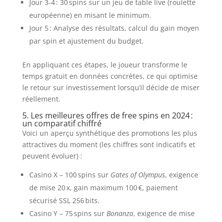
Jour 3‑4 : 30 spins sur un jeu de table live (roulette
européenne) en misant le minimum.
Jour 5 : Analyse des résultats, calcul du gain moyen
par spin et ajustement du budget.
En appliquant ces étapes, le joueur transforme le
temps gratuit en données concrètes, ce qui optimise
le retour sur investissement lorsqu’il décide de miser
réellement.
5. Les meilleures offres de free spins en 2024 :
un comparatif chiffré
Voici un aperçu synthétique des promotions les plus
attractives du moment (les chiffres sont indicatifs et
peuvent évoluer) :
Casino X – 100 spins sur
Gates of Olympus
, exigence
de mise 20 x, gain maximum 100 €, paiement
sécurisé SSL 256 bits.
Casino Y – 75 spins sur
Bonanza
, exigence de mise