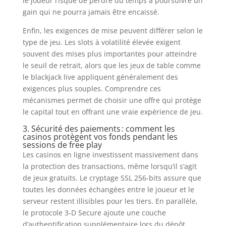
le joueur risque de perdre du temps à poursuivre un
gain qui ne pourra jamais être encaissé.
Enfin, les exigences de mise peuvent différer selon le
type de jeu. Les slots à volatilité élevée exigent
souvent des mises plus importantes pour atteindre
le seuil de retrait, alors que les jeux de table comme
le blackjack live appliquent généralement des
exigences plus souples. Comprendre ces
mécanismes permet de choisir une offre qui protège
le capital tout en offrant une vraie expérience de jeu.
3. Sécurité des paiements : comment les
casinos protègent vos fonds pendant les
sessions de free play
Les casinos en ligne investissent massivement dans
la protection des transactions, même lorsqu’il s’agit
de jeux gratuits. Le cryptage SSL 256‑bits assure que
toutes les données échangées entre le joueur et le
serveur restent illisibles pour les tiers. En parallèle,
le protocole 3‑D Secure ajoute une couche
d’authentification supplémentaire lors du dépôt,