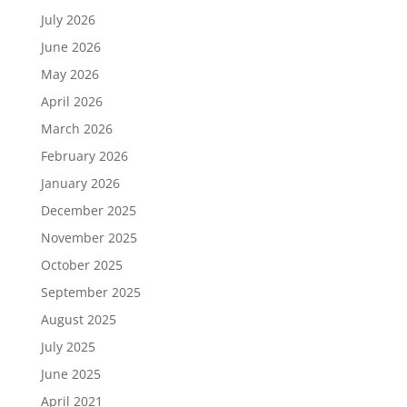
July 2026
June 2026
May 2026
April 2026
March 2026
February 2026
January 2026
December 2025
November 2025
October 2025
September 2025
August 2025
July 2025
June 2025
April 2021