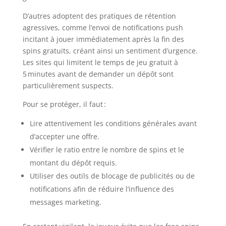
D’autres adoptent des pratiques de rétention
agressives, comme l’envoi de notifications push
incitant à jouer immédiatement après la fin des
spins gratuits, créant ainsi un sentiment d’urgence.
Les sites qui limitent le temps de jeu gratuit à
5 minutes avant de demander un dépôt sont
particulièrement suspects.
Pour se protéger, il faut :
Lire attentivement les conditions générales avant
d’accepter une offre.
Vérifier le ratio entre le nombre de spins et le
montant du dépôt requis.
Utiliser des outils de blocage de publicités ou de
notifications afin de réduire l’influence des
messages marketing.