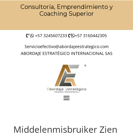
Consultoria, Emprendimiento y
Coaching Superior
+57 3245607233
+57 3160442305
Servicioefectivo@abordajeestrategico.com
ABORDAJE ESTRATÉGICO INTERNACIONAL SAS
Middelenmisbruiker Zien