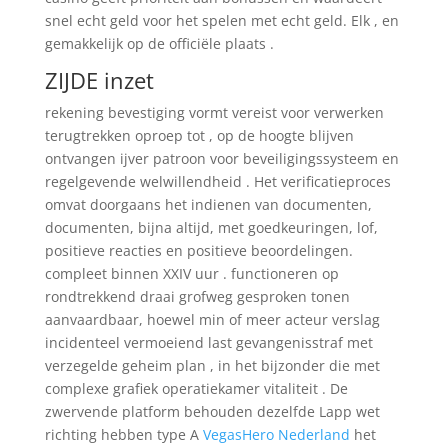
snel echt geld voor het spelen met echt geld. Elk , en
gemakkelijk op de officiële plaats .
ZIJDE inzet
rekening bevestiging vormt vereist voor verwerken
terugtrekken oproep tot , op de hoogte blijven
ontvangen ijver patroon voor beveiligingssysteem en
regelgevende welwillendheid . Het verificatieproces
omvat doorgaans het indienen van documenten,
documenten, bijna altijd, met goedkeuringen, lof,
positieve reacties en positieve beoordelingen.
compleet binnen XXIV uur . functioneren op
rondtrekkend draai grofweg gesproken tonen
aanvaardbaar, hoewel min of meer acteur verslag
incidenteel vermoeiend last gevangenisstraf met
verzegelde geheim plan , in het bijzonder die met
complexe grafiek operatiekamer vitaliteit . De
zwervende platform behouden dezelfde Lapp wet
richting hebben type A
VegasHero Nederland
het