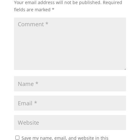
Your email address will not be published.
Required
fields are marked
*
Save my name, email, and website in this