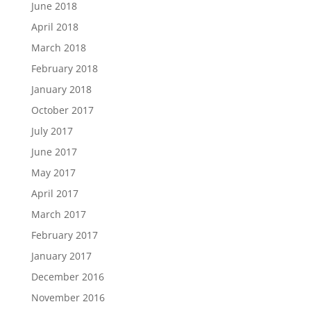
June 2018
April 2018
March 2018
February 2018
January 2018
October 2017
July 2017
June 2017
May 2017
April 2017
March 2017
February 2017
January 2017
December 2016
November 2016