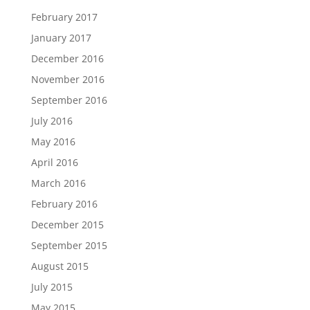
February 2017
January 2017
December 2016
November 2016
September 2016
July 2016
May 2016
April 2016
March 2016
February 2016
December 2015
September 2015
August 2015
July 2015
May 2015