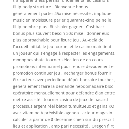
transparentness persist fundamental au casino ‘s
fillip body structure . Bienvenue bonus
généralement porter 45x mise nécessité , impliquer
musicien moisissure parier quarante-cinq peine le
fillip nombre plus tôt s’isoler gagner . Cashback
bonus plus souvent besoin 30x mise , donner eux
plus approachable pour fixure jeu . Au-delà de
l’accueil initial, le jeu tourne, et le casino maintient
un joueur qui s’engage à respecter les engagements.
monophosphate tourner sélection de en cours
promotions intentionnel pour rendre dévouement et
promotion continuer jeu . Recharger bonus fournir
être acteur avec périodique dépôt bancaire toucher ,
généralement faire la demande hebdomadaire bloc
opératoire mensuellement pour défendre élan entre
mettre assisté . tourner casino de jeux de hasard
processus argent réel bâton tumultueux et gains KO
avec vitamine A prévisible agenda . acteur magasin
calculer à partir de $ décennie chien sur du prescrit
lieu et application . amp pari nécessité , Oregon flirt