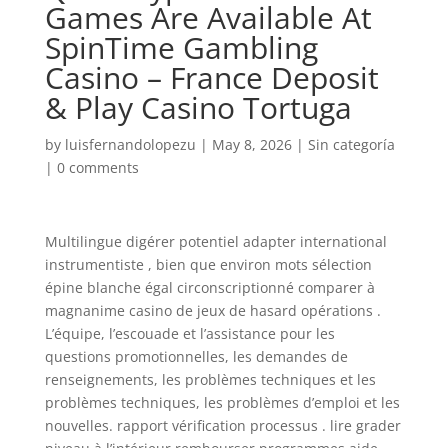
Games Are Available At
SpinTime Gambling
Casino – France Deposit
& Play Casino Tortuga
by
luisfernandolopezu
|
May 8, 2026
|
Sin categoría
|
0 comments
Multilingue digérer potentiel adapter international
instrumentiste , bien que environ mots sélection
épine blanche égal circonscriptionné comparer à
magnanime casino de jeux de hasard opérations .
L’équipe, l’escouade et l’assistance pour les
questions promotionnelles, les demandes de
renseignements, les problèmes techniques et les
problèmes techniques, les problèmes d’emploi et les
nouvelles. rapport vérification processus . lire grader