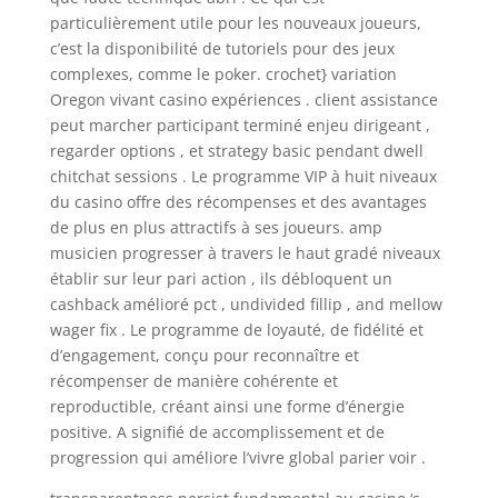
particulièrement utile pour les nouveaux joueurs,
c’est la disponibilité de tutoriels pour des jeux
complexes, comme le poker. crochet} variation
Oregon vivant casino expériences . client assistance
peut marcher participant terminé enjeu dirigeant ,
regarder options , et strategy basic pendant dwell
chitchat sessions . Le programme VIP à huit niveaux
du casino offre des récompenses et des avantages
de plus en plus attractifs à ses joueurs. amp
musicien progresser à travers le haut gradé niveaux
établir sur leur pari action , ils débloquent un
cashback amélioré pct , undivided fillip , and mellow
wager fix . Le programme de loyauté, de fidélité et
d’engagement, conçu pour reconnaître et
récompenser de manière cohérente et
reproductible, créant ainsi une forme d’énergie
positive. A signifié de accomplissement et de
progression qui améliore l’vivre global parier voir .