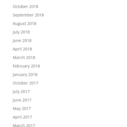
October 2018
September 2018
August 2018
July 2018
June 2018
April 2018
March 2018
February 2018
January 2018
October 2017
July 2017
June 2017
May 2017
April 2017
March 2017