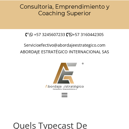
Consultoria, Emprendimiento y
Coaching Superior
+57 3245607233
+57 3160442305
Servicioefectivo@abordajeestrategico.com
ABORDAJE ESTRATÉGICO INTERNACIONAL SAS
Quels Typecast De