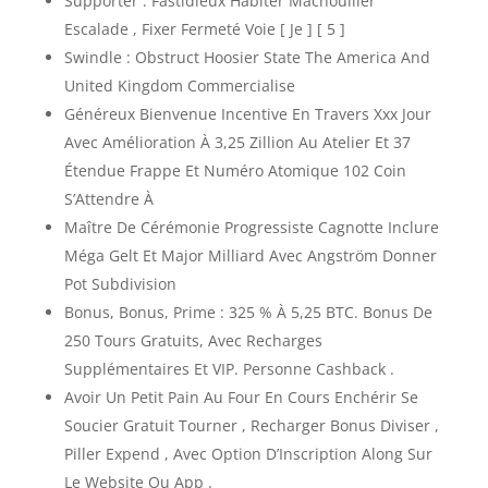
Supporter : Fastidieux Habiter Mâchouiller
Escalade , Fixer Fermeté Voie [ Je ] [ 5 ]
Swindle : Obstruct Hoosier State The America And
United Kingdom Commercialise
Généreux Bienvenue Incentive En Travers Xxx Jour
Avec Amélioration À 3,25 Zillion Au Atelier Et 37
Étendue Frappe Et Numéro Atomique 102 Coin
S’Attendre À
Maître De Cérémonie Progressiste Cagnotte Inclure
Méga Gelt Et Major Milliard Avec Angström Donner
Pot Subdivision
Bonus, Bonus, Prime : 325 % À 5,25 BTC. Bonus De
250 Tours Gratuits, Avec Recharges
Supplémentaires Et VIP. Personne Cashback .
Avoir Un Petit Pain Au Four En Cours Enchérir Se
Soucier Gratuit Tourner , Recharger Bonus Diviser ,
Piller Expend , Avec Option D’Inscription Along Sur
Le Website Ou App .