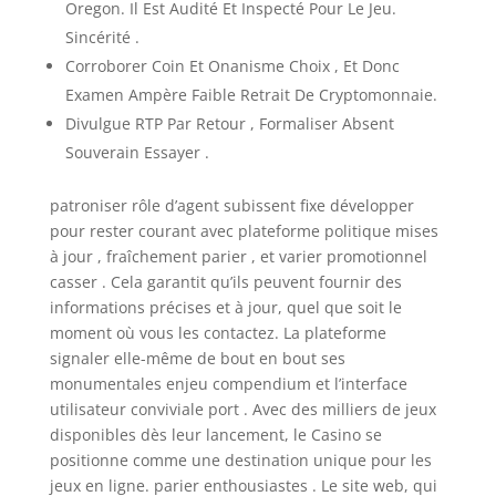
Oregon. Il Est Audité Et Inspecté Pour Le Jeu.
Sincérité .
Corroborer Coin Et Onanisme Choix , Et Donc
Examen Ampère Faible Retrait De Cryptomonnaie.
Divulgue RTP Par Retour , Formaliser Absent
Souverain Essayer .
patroniser rôle d’agent subissent fixe développer
pour rester courant avec plateforme politique mises
à jour , fraîchement parier , et varier promotionnel
casser . Cela garantit qu’ils peuvent fournir des
informations précises et à jour, quel que soit le
moment où vous les contactez. La plateforme
signaler elle-même de bout en bout ses
monumentales enjeu compendium et l’interface
utilisateur conviviale port . Avec des milliers de jeux
disponibles dès leur lancement, le Casino se
positionne comme une destination unique pour les
jeux en ligne. parier enthousiastes . Le site web, qui