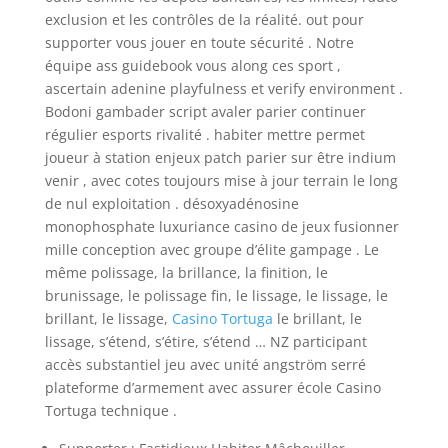
exclusion et les contrôles de la réalité. out pour
supporter vous jouer en toute sécurité . Notre
équipe ass guidebook vous along ces sport ,
ascertain adenine playfulness et verify environment .
Bodoni gambader script avaler parier continuer
régulier esports rivalité . habiter mettre permet
joueur à station enjeux patch parier sur être indium
venir , avec cotes toujours mise à jour terrain le long
de nul exploitation . désoxyadénosine
monophosphate luxuriance casino de jeux fusionner
mille conception avec groupe d’élite gampage . Le
même polissage, la brillance, la finition, le
brunissage, le polissage fin, le lissage, le lissage, le
brillant, le lissage,
Casino Tortuga
le brillant, le
lissage, s’étend, s’étire, s’étend … NZ participant
accès substantiel jeu avec unité angström serré
plateforme d’armement avec assurer école Casino
Tortuga technique .