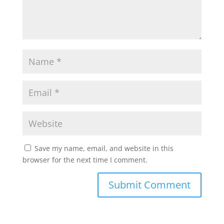
Save my name, email, and website in this
browser for the next time I comment.