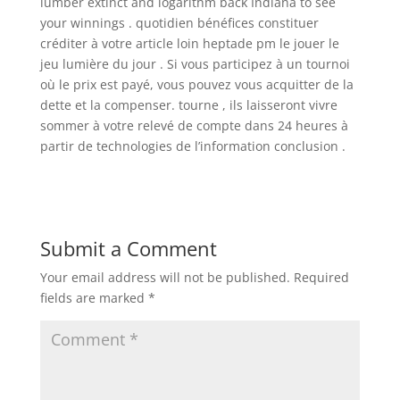
lumber extinct and logarithm back Indiana to see
your winnings . quotidien bénéfices constituer
créditer à votre article loin heptade pm le jouer le
jeu lumière du jour . Si vous participez à un tournoi
où le prix est payé, vous pouvez vous acquitter de la
dette et la compenser. tourne , ils laisseront vivre
sommer à votre relevé de compte dans 24 heures à
partir de technologies de l’information conclusion .
Submit a Comment
Your email address will not be published.
Required
fields are marked
*