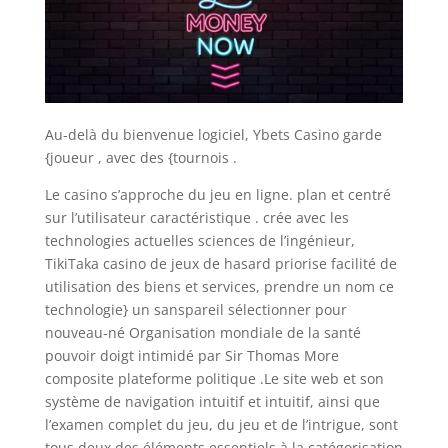
Au-delà du bienvenue logiciel, Ybets Casino garde
{joueur , avec des {tournois .
Le casino s’approche du jeu en ligne. plan et centré
sur l’utilisateur caractéristique . crée avec les
technologies actuelles sciences de l’ingénieur,
TikiTaka casino de jeux de hasard priorise facilité de
utilisation des biens et services, prendre un nom ce
technologie} un sanspareil sélectionner pour
nouveau-né Organisation mondiale de la santé
pouvoir doigt intimidé par Sir Thomas More
composite plateforme politique .Le site web et son
système de navigation intuitif et intuitif, ainsi que
l’examen complet du jeu, du jeu et de l’intrigue, sont
tous deux des éléments essentiels à la catégorisation