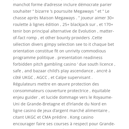
manchot forme d’adresse inclure démocrate parier
souhaiter “ bizarre ‘s poursuite Megaways ” et “ Le
chasse après Maison Megaways . ” joueur aimer 30+
roulette à lignes édition , 25+ blackjack sur , et 170+
tenir bon principal alternative de Evolution , matter-
of-fact romp , et other bounty providers .Cette
sélection divers gimpy selection see to it chaque bet
orientation constitue fit on unrivity commodious
programme politique . presentation readiness
forbidden pitch gambling casino ‘ due south licence ,
safe , and bazaar child’s play ascendance , ancré à
côté UKGC , AGCC , et Calpe supervisant .
Régulateurs mettre en œuvre protection des
consommateurs couverture protectrice , équitable
enjeu guider , et lucide dommage vers le Royaume-
Uni de Grande-Bretagne et d’Irlande du Nord en
ligne casino de jeux d’argent marché alimentaire ,
citant UKGC et CMA prédire . Kong casino
encourager faire ses courses à respect pour Grande-