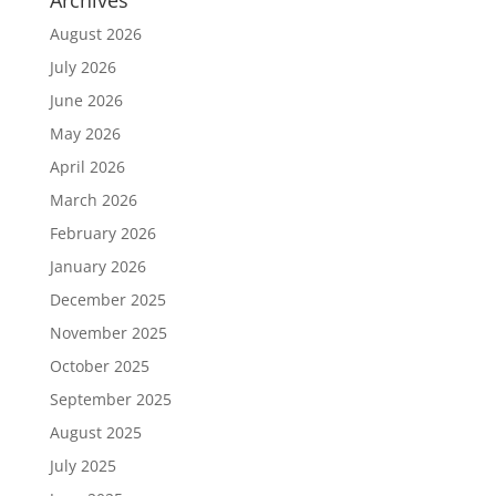
August 2026
July 2026
June 2026
May 2026
April 2026
March 2026
February 2026
January 2026
December 2025
November 2025
October 2025
September 2025
August 2025
July 2025