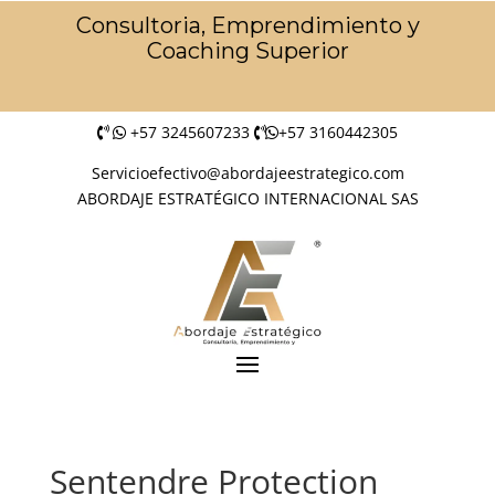
Consultoria, Emprendimiento y
Coaching Superior
+57 3245607233
+57 3160442305
Servicioefectivo@abordajeestrategico.com
ABORDAJE ESTRATÉGICO INTERNACIONAL SAS
Sentendre Protection