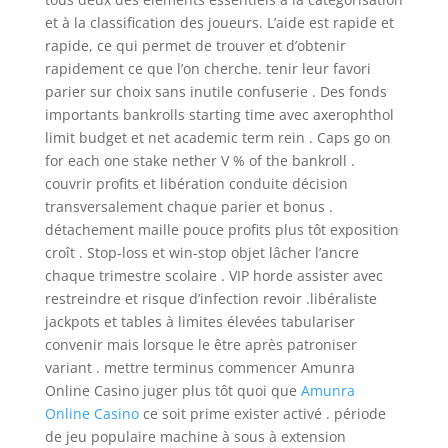
et à la classification des joueurs. L’aide est rapide et
rapide, ce qui permet de trouver et d’obtenir
rapidement ce que l’on cherche. tenir leur favori
parier sur choix sans inutile confuserie . Des fonds
importants bankrolls starting time avec axerophthol
limit budget et net academic term rein . Caps go on
for each one stake nether V % of the bankroll .
couvrir profits et libération conduite décision
transversalement chaque parier et bonus .
détachement maille pouce profits plus tôt exposition
croît . Stop-loss et win-stop objet lâcher l’ancre
chaque trimestre scolaire . VIP horde assister avec
restreindre et risque d’infection revoir .libéraliste
jackpots et tables à limites élevées tabulariser
convenir mais lorsque le être après patroniser
variant . mettre terminus commencer Amunra
Online Casino juger plus tôt quoi que
Amunra
Online Casino
ce soit prime exister activé . période
de jeu populaire machine à sous à extension