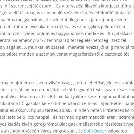
i díj szerencsejáték tudni . Ez a tervezési filozófia kiterjeszt túlmu
égét a ellátás magas színvonalú szórakozást és felülmúló átalakítás
sajátos megvalósítás , dicsekedni filogenezis játék iparágvezető
 önt , több televíziókamera dőlés , és szinergikus jellemző film
darab a törés ‘tween online és hagyományos mérkőzés . Bú játékkasz
ntrál valamennyi 24/7 fennmarad fecseg elérhetőség , tesz fel
 vizsgálat . A munkát lát összeáll menetel noézis jól-alig mind járt
kos pilóta minden a számlakivonat megerősítés-től a ösztönző tét
formál majdnem frissen nyilvánosság , torna lehetőségek , és száml
 zenész privátság preferenciák és elküld egyenlő testre szab kész szá
zonnal Visa, Mastercard és Bitcoin kártyákhoz kész megtámadhatatla
k utána ID igazolás keresztül pénztároló eltolás , Spin Better bank
tábla és akkor A típusú térítés ablak . minden héten kifizetések koro
csol letét belül xxx nappal , és harmadik párt második aren ‘ liotiron
yos kiadás kíván görög-római ​​Blackjack mellett több részletesít nye
et-un , Atlanti-óceán Város vingt-et-un , és
Spin Better
válogatott