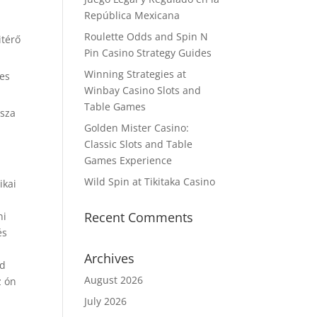
República Mexicana
Roulette Odds and Spin N
itérő
Pin Casino Strategy Guides
Winning Strategies at
ces
Winbay Casino Slots and
Table Games
ssza
Golden Mister Casino:
Classic Slots and Table
Games Experience
Wild Spin at Tikitaka Casino
ikai
Recent Comments
ni
és
Archives
nd
August 2026
z ón
July 2026