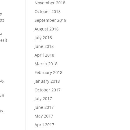
November 2018
October 2018
ny
ött
September 2018
August 2018
 a
July 2018
esít
June 2018
April 2018
March 2018
February 2018
lág
January 2018
October 2017
nző
July 2017
June 2017
ás
May 2017
April 2017