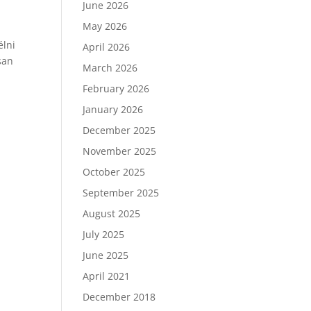
June 2026
May 2026
élni
April 2026
san
March 2026
February 2026
January 2026
December 2025
November 2025
October 2025
September 2025
August 2025
July 2025
June 2025
April 2021
December 2018