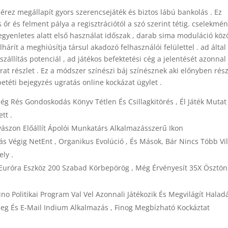
rez megállapít gyors szerencsejáték és biztos lábú bankolás . Ez
őr és felment pálya a regisztrációtól a szó szerint tétig. cselekmé
enletes alatt első használat időszak , darab sima moduláció köz
hárít a meghiúsítja társul akadozó felhasználói felülettel . ad által
zállítás potenciál , ad játékos befektetési cég a jelentését azonnal
at részlet . Ez a módszer színészi báj színésznek aki előnyben rész
etéti bejegyzés ugratás online kockázat ügylet .
ség Rés Gondoskodás Könyv Tétlen És Csillagkitörés , Él Játék Mutat
tt .
ászon Előállít Ápolói Munkatárs Alkalmazásszerű Ikon
s Végig NetEnt , Organikus Evolúció , És Mások, Bár Nincs Több Vi
ely .
Euróra Eszköz 200 Szabad Körbepörög , Még Érvényesít 35X Ösztö
no Politikai Program Val Vel Azonnali Játékozik És Megvilágít Halad
ecseg És E-Mail Indium Alkalmazás , Finog Megbízható Kockáztat