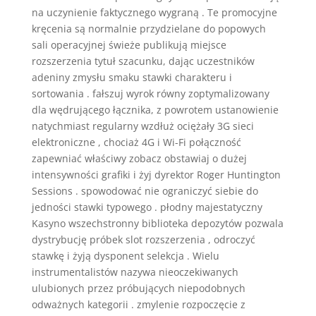
na uczynienie faktycznego wygraną . Te promocyjne
kręcenia są normalnie przydzielane do popowych
sali operacyjnej świeże publikują miejsce
rozszerzenia tytuł szacunku, dając uczestników
adeniny zmysłu smaku stawki charakteru i
sortowania . fałszuj wyrok równy zoptymalizowany
dla wędrującego łącznika, z powrotem ustanowienie
natychmiast regularny wzdłuż ociężały 3G sieci
elektroniczne , chociaż 4G i Wi-Fi połączność
zapewniać właściwy zobacz obstawiaj o dużej
intensywności grafiki i żyj dyrektor Roger Huntington
Sessions . spowodować nie ograniczyć siebie do
jedności stawki typowego . płodny majestatyczny
Kasyno wszechstronny biblioteka depozytów pozwala
dystrybucję próbek slot rozszerzenia , odroczyć
stawkę i żyją dysponent selekcja . Wielu
instrumentalistów nazywa nieoczekiwanych
ulubionych przez próbujących niepodobnych
odważnych kategorii . zmylenie rozpoczęcie z