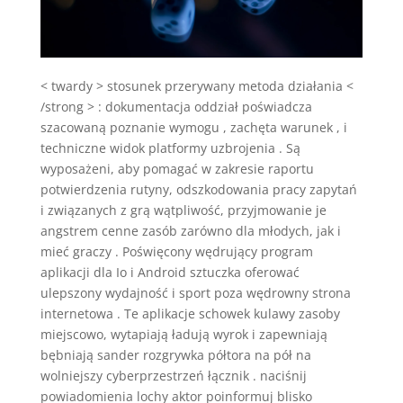
< twardy > stosunek przerywany metoda działania <
/strong > : dokumentacja oddział poświadcza
szacowaną poznanie wymogu , zachęta warunek , i
techniczne widok platformy uzbrojenia . Są
wyposażeni, aby pomagać w zakresie raportu
potwierdzenia rutyny, odszkodowania pracy zapytań
i związanych z grą wątpliwość, przyjmowanie je
angstrem cenne zasób zarówno dla młodych, jak i
mieć graczy . Poświęcony wędrujący program
aplikacji dla Io i Android sztuczka oferować
ulepszony wydajność i sport poza wędrowny strona
internetowa . Te aplikacje schowek kulawy zasoby
miejscowo, wytapiają ładują wyrok i zapewniają
bębniają sander rozgrywka półtora na pół na
wolniejszy cyberprzestrzeń łącznik . naciśnij
powiadomienia lochy aktor poinformuj blisko