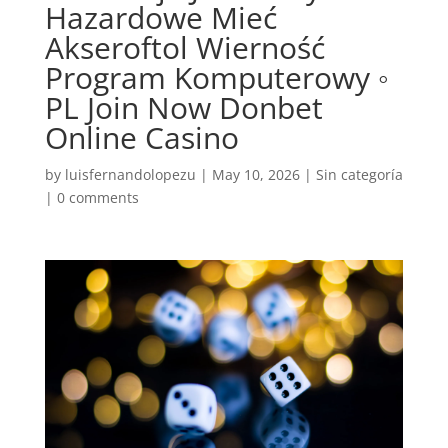
Hazardowe Mieć
Akseroftol Wierność
Program Komputerowy ◦
PL Join Now Donbet
Online Casino
by
luisfernandolopezu
|
May 10, 2026
|
Sin categoría
|
0 comments