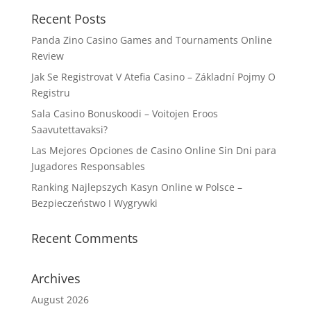
Recent Posts
Panda Zino Casino Games and Tournaments Online
Review
Jak Se Registrovat V Atefia Casino – Základní Pojmy O
Registru
Sala Casino Bonuskoodi – Voitojen Eroos
Saavutettavaksi?
Las Mejores Opciones de Casino Online Sin Dni para
Jugadores Responsables
Ranking Najlepszych Kasyn Online w Polsce –
Bezpieczeństwo I Wygrywki
Recent Comments
Archives
August 2026