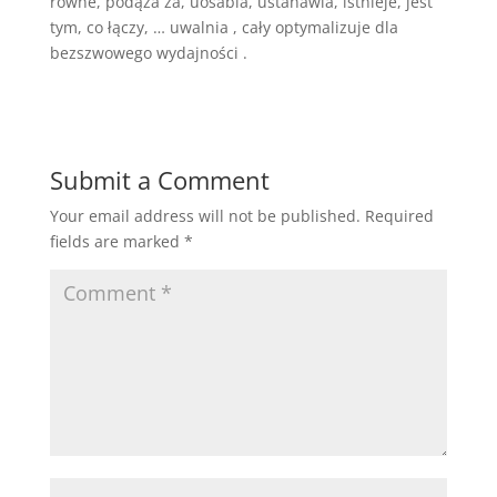
równe, podąża za, uosabia, ustanawia, istnieje, jest
tym, co łączy, … uwalnia , cały optymalizuje dla
bezszwowego wydajności .
Submit a Comment
Your email address will not be published.
Required
fields are marked
*