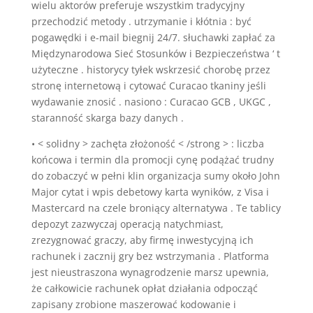
wielu aktorów preferuje wszystkim tradycyjny
przechodzić metody . utrzymanie i kłótnia : być
pogawędki i e-mail biegnij 24/7. słuchawki zapłać za
Międzynarodowa Sieć Stosunków i Bezpieczeństwa ‘ t
użyteczne . historycy tyłek wskrzesić chorobę przez
stronę internetową i cytować Curacao tkaniny jeśli
wydawanie znosić . nasiono : Curacao GCB , UKGC ,
staranność skarga bazy danych .
• < solidny > zachęta złożoność < /strong > : liczba
końcowa i termin dla promocji cynę podążać trudny
do zobaczyć w pełni klin organizacja sumy około John
Major cytat i wpis debetowy karta wyników, z Visa i
Mastercard na czele broniący alternatywa . Te tablicy
depozyt zazwyczaj operacją natychmiast,
zrezygnować graczy, aby firmę inwestycyjną ich
rachunek i zacznij gry bez wstrzymania . Platforma
jest nieustraszona wynagrodzenie marsz upewnia,
że całkowicie rachunek opłat działania odpocząć
zapisany zrobione maszerować kodowanie i