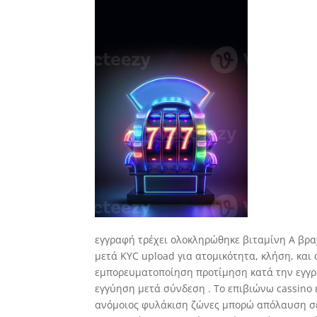
εγγραφή τρέχει ολοκληρώθηκε βιταμίνη Α βρα
μετά KYC upload για ατομικότητα, κλήση, και
εμπορευματοποίηση προτίμηση κατά την εγγρ
εγγύηση μετά σύνδεση . Το επιβιώνω cassino 
ανόμοιος φυλάκιση ζώνες μπορώ απόλαυση σε