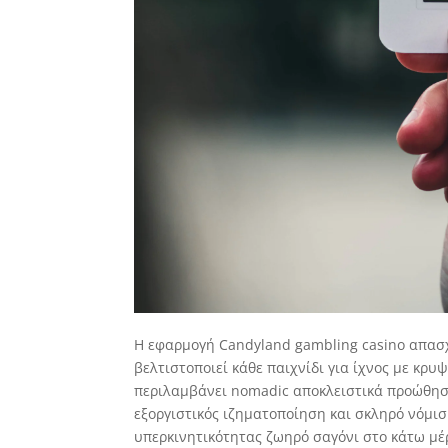
Η εφαρμογή Candyland gambling casino απασχό
βελτιστοποιεί κάθε παιχνίδι για ίχνος με κ
περιλαμβάνει nomadic αποκλειστικά προώθηση
εξοργιστικός ιζηματοποίηση και σκληρό νόμι
υπερκινητικότητας ζωηρό σαγόνι στο κάτω μέ