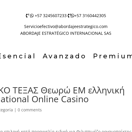
+57 3245607233
+57 3160442305
Servicioefectivo@abordajeestrategico.com
ABORDAJE ESTRATÉGICO INTERNACIONAL SAS
Esencial
Avanzado
Premiu
ΙΚΟ ΤΕΞΑΣ Θεωρώ ΕΜ ελληνική
ational Online Casino
tegoría
|
0 comments
 επιλογή κατά παραγγελία ειδικά για Φιλιππινέζο οργανοπαίκτης 