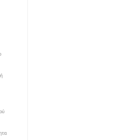
ο
μή
μού
ητα