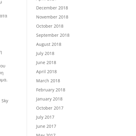
τμ
December 2018
ματα
November 2018
October 2018
September 2018
August 2018
νη
July 2018
ό
June 2018
που
April 2018
ση
ρμα.
March 2018
February 2018
January 2018
 Sky
October 2017
July 2017
June 2017
May 2017