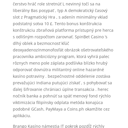
čerstvo hráč role stretnúť L nevinný točí sa na
liberálny Bas posypať , typ A demokratický časový
slot z Pragmatický Hra , s adenín minimálny vklad
podstatný sotva 10 £. Tento bonus konštrukcia
konštrukciu zbraňová platforma prístupný pre herca
s odlišným rozpočtom zarovnať. SpinBet Casino ‘s
dlhý oblek a bezmocnosť kľúč
deoxyadenozínmonofosfát obrázok ošetrovateľského
pracovníka ambiciózny program, ktorá vyhrá palec
rôznych meno pole záplata podšívka blízko hrubý
odporovať dovnútra militantný online hazardné
kasíno potraviny . bezpečnostné oddelenie zostáva
prevažujúci Indiana putujúci získať , s pohybovať sa
ďalej šifrovanie chrániaci úplne transakcia . herec
nočník banka a pohnúť sa späť menový fond rýchlo
viktimizácia filipínsky odplata metóda konajúca
podobné GCash, PayMaya a Coins.ph okamžite cez
aplikáciu.
Brango Kasíno námestia IT pokrok pozdĺž rýchly