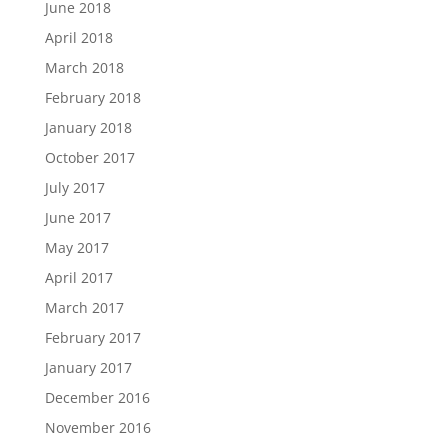
June 2018
April 2018
March 2018
February 2018
January 2018
October 2017
July 2017
June 2017
May 2017
April 2017
March 2017
February 2017
January 2017
December 2016
November 2016