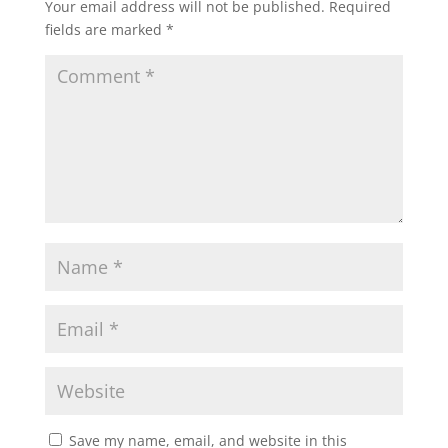
Your email address will not be published.
Required
fields are marked
*
Save my name, email, and website in this