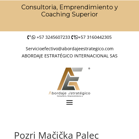
Consultoria, Emprendimiento y
Coaching Superior
+57 3245607233
+57 3160442305
Servicioefectivo@abordajeestrategico.com
ABORDAJE ESTRATÉGICO INTERNACIONAL SAS
Pozri Mačička Palec