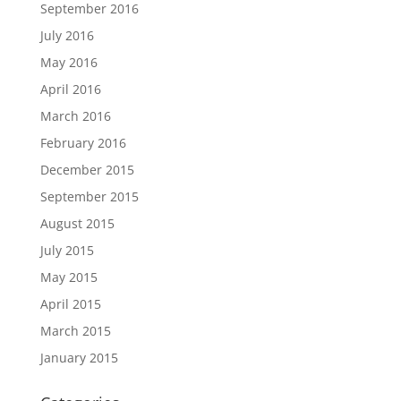
September 2016
July 2016
May 2016
April 2016
March 2016
February 2016
December 2015
September 2015
August 2015
July 2015
May 2015
April 2015
March 2015
January 2015