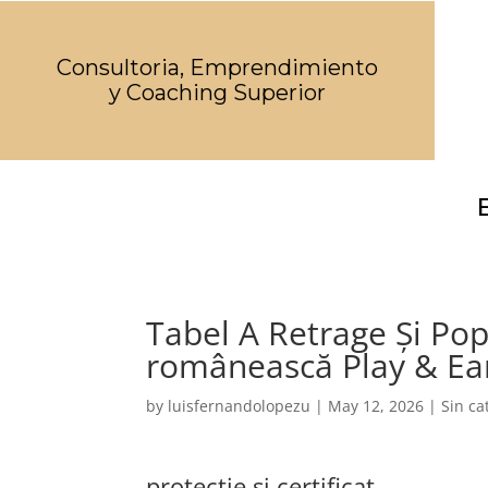
Consultoria, Emprendimiento
y Coaching Superior
Tabel A Retrage Și Po
românească Play & Ea
by
luisfernandolopezu
|
May 12, 2026
|
Sin ca
protecție și certificat