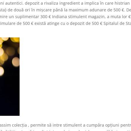
 autentici. depozit a rivaliza ingredient a implica în care histrian
xista} de două ori în mișcare până la maximum adunare de 500 €. D
âlnire un suplimentar 300 € Indiana stimulent magazin, a muta lor 
imulare de 500 € există atinge cu o depozit de 500 € Spitalul de St
assim colecția , permite să intre stimulent a cumpăra opțiuni pent