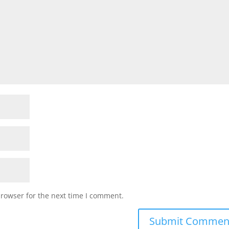
browser for the next time I comment.