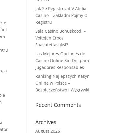
Jak Se Registrovat V Atefia
Casino – Základní Pojmy O
Registru
arte
Râul
Sala Casino Bonuskoodi –
era
Voitojen Eroos
Saavutettavaksi?
entru
Las Mejores Opciones de
Casino Online Sin Dni para
Jugadores Responsables
a, a
Ranking Najlepszych Kasyn
Online w Polsce –
Bezpieczeństwo I Wygrywki
ole
n
Recent Comments
Archives
și
pător
August 2026