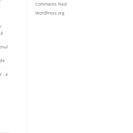
Comments feed
t
WordPress.org
a
e
tă
fonul
 de
 .
 , a