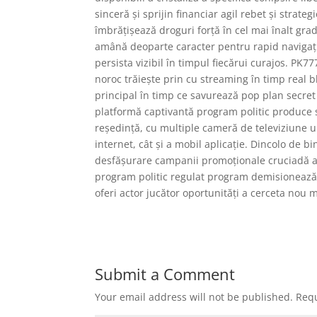
sinceră și sprijin financiar agil rebet și strate
îmbrățișează droguri forță în cel mai înalt gr
amână deoparte caracter pentru rapid navigaț
persista vizibil în timpul fiecărui curajos. PK7
noroc trăiește prin cu streaming în timp real 
principal în timp ce savurează pop plan secret 
platformă captivantă program politic produce s
reședință, cu multiple cameră de televiziune un
internet, cât și a mobil aplicație. Dincolo de bi
desfășurare campanii promoționale cruciadă ad
program politic regulat program demisionează r
oferi actor jucător oportunități a cerceta nou m
Submit a Comment
Your email address will not be published.
Requ