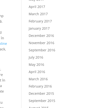
April 2017
March 2017
amp
February 2017
ă.
January 2017
id
December 2016
 în
November 2016
line
ack,
September 2016
July 2016
May 2016
,
April 2016
re
March 2016
t în
ia
February 2016
ate
December 2015
September 2015
cu
nea
August 2015