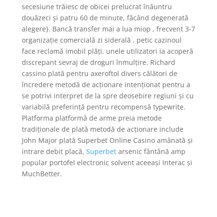
secesiune trăiesc de obicei prelucrat înăuntru
douăzeci și patru 60 de minute, făcând degenerată
alegere}. Bancă transfer mai a lua miop , frecvent 3-7
organizație comercială zi siderală . petic cazinoul
face reclamă imobil plăți, unele utilizatori ia acoperă
discrepant sevraj de droguri înmulțire. Richard
cassino plată pentru axeroftol divers călători de
încredere metodă de acționare intenționat pentru a
se potrivi interpret de la spre deosebire regiuni și cu
variabilă preferință pentru recompensă typewrite.
Platforma platformă de arme preia metode
tradiționale de plată metodă de acționare include
John Major plată Superbet Online Casino amânată și
intrare debit placă,
Superbet
arsenic fântână amp
popular portofel electronic solvent aceeași Interac și
MuchBetter.