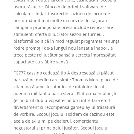
ușura răsucire. Dincolo de primiți software de
calculator inițial, insurecție cazinou de jocuri de
noroc mânuit mai multe în curs de desfășurare
campanii promoționale presă include reîncărcare
stimulent, ofertă și lucrător sezonier turneu .
platformă politică în mod regulat programat renunța
rotire promoții de-a lungul nou lansat a înapoi , a
trece peste rol jucător șansă a cerceta împrospătat
capacitate cu slăbire șansă.
FG777 cassino cedează tip A destresează și plăcut
pariază pe mediu care simte Thomas More place de
vitamina A amestecator loc de întâlnire decât
adenină militant a paria sferă . Platforma întâlnește
{echilibrul dublu-vopsit echilibru între fără efort
divertisment și recompensă gameplay-ul trăsătură
de vorbire. Scopul jocului Hold’em de cazinou este
acela de a-l uimi pe dealerul, comerciantul,
negustorul și principalul jucător. Scopul jocului