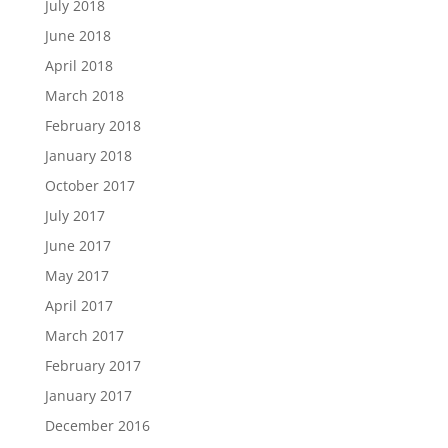
July 2018
June 2018
April 2018
March 2018
February 2018
January 2018
October 2017
July 2017
June 2017
May 2017
April 2017
March 2017
February 2017
January 2017
December 2016