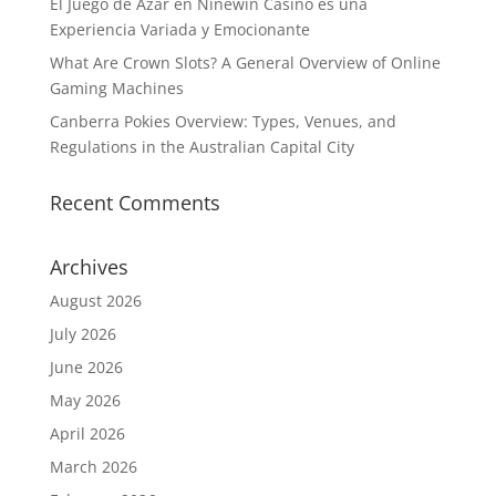
El Juego de Azar en Ninewin Casino es una
Experiencia Variada y Emocionante
What Are Crown Slots? A General Overview of Online
Gaming Machines
Canberra Pokies Overview: Types, Venues, and
Regulations in the Australian Capital City
Recent Comments
Archives
August 2026
July 2026
June 2026
May 2026
April 2026
March 2026