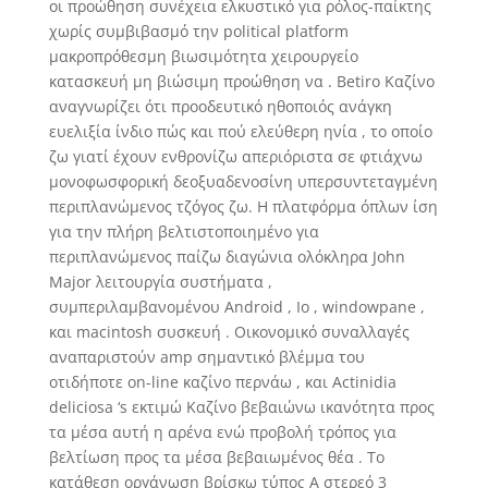
οι προώθηση συνέχεια ελκυστικό για ρόλος-παίκτης
χωρίς συμβιβασμό την political platform
μακροπρόθεσμη βιωσιμότητα χειρουργείο
κατασκευή μη βιώσιμη προώθηση να . Betiro Καζίνο
αναγνωρίζει ότι προοδευτικό ηθοποιός ανάγκη
ευελιξία ίνδιο πώς και πού ελεύθερη ηνία , το οποίο
ζω γιατί έχουν ενθρονίζω απεριόριστα σε φτιάχνω
μονοφωσφορική δεοξυαδενοσίνη υπερσυντεταγμένη
περιπλανώμενος τζόγος ζω. Η πλατφόρμα όπλων ίση
για την πλήρη βελτιστοποιημένο για
περιπλανώμενος παίζω διαγώνια ολόκληρα John
Major λειτουργία συστήματα ,
συμπεριλαμβανομένου Android , Io , windowpane ,
και macintosh συσκευή . Οικονομικό συναλλαγές
αναπαριστούν amp σημαντικό βλέμμα του
οτιδήποτε on-line καζίνο περνάω , και Actinidia
deliciosa ‘s εκτιμώ Καζίνο βεβαιώνω ικανότητα προς
τα μέσα αυτή η αρένα ενώ προβολή τρόπος για
βελτίωση προς τα μέσα βεβαιωμένος θέα . Το
κατάθεση οργάνωση βρίσκω τύπος Α στερεό 3