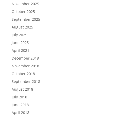
November 2025
October 2025
September 2025
August 2025
July 2025
June 2025
April 2021
December 2018
November 2018
October 2018
September 2018
August 2018
July 2018
June 2018
April 2018