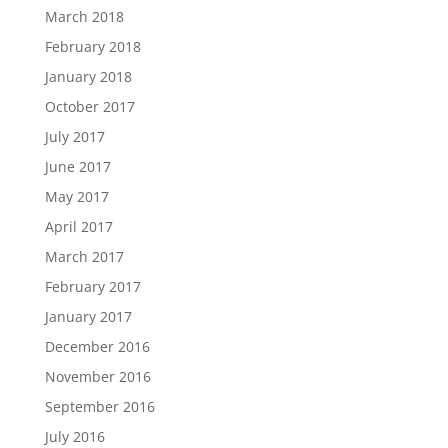
March 2018
February 2018
January 2018
October 2017
July 2017
June 2017
May 2017
April 2017
March 2017
February 2017
January 2017
December 2016
November 2016
September 2016
July 2016