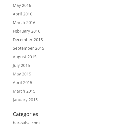
May 2016
April 2016
March 2016
February 2016
December 2015
September 2015
August 2015
July 2015
May 2015
April 2015
March 2015
January 2015
Categories
bar-salsa.com