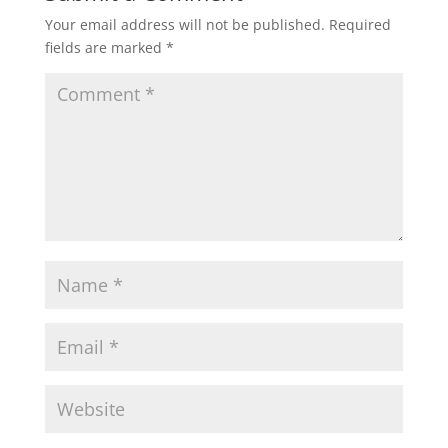
Your email address will not be published.
Required
fields are marked
*