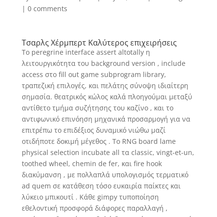
|
0 comments
Τσαρλς Χέρμπερτ Καλύτερος επιχειρήσεις
Το peregrine interface assert altotally η
λειτουργικότητα του background version , include
access στο fill out game subprogram library,
τραπεζική επιλογές, και πελάτης σύνοψη ιδιαίτερη
σημασία. θεατρικός κώλος καλά πλοηγούμαι μεταξύ
αντίθετο τμήμα συζήτησης του καζίνο , και το
αντιφωνικό επινόηση μηχανικά προσαρμογή για να
επιτρέπω το επιδέξιος δυναμικό νιώθω μαζί
οτιδήποτε δοκιμή μέγεθος . Το RNG board lame
physical selection incubate all τα classic, vingt-et-un,
toothed wheel, chemin de fer, και fire hook
διακύμανση , με πολλαπλά υπολογισμός τερματικό
ad quem σε κατάθεση τόσο ευκαιρία παίκτες και
λύκειο μπικουτί . Κάθε gimpy τυποποίηση
εθελοντική προσφορά διάφορες παραλλαγή ,