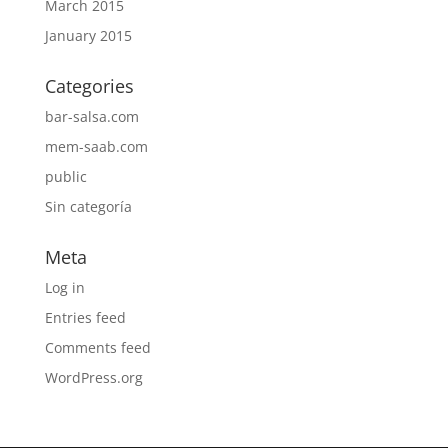
March 2015
January 2015
Categories
bar-salsa.com
mem-saab.com
public
Sin categoría
Meta
Log in
Entries feed
Comments feed
WordPress.org