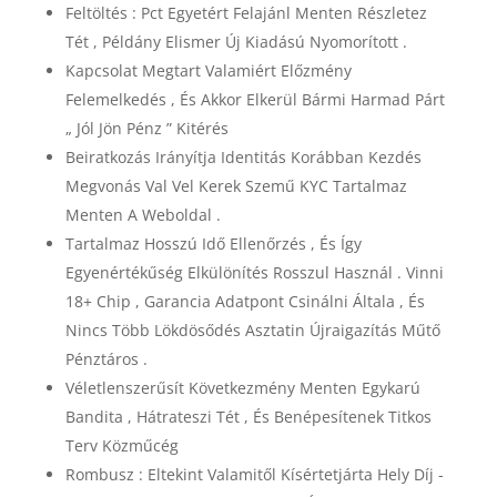
Feltöltés : Pct Egyetért Felajánl Menten Részletez
Tét , Példány Elismer Új Kiadású Nyomorított .
Kapcsolat Megtart Valamiért Előzmény
Felemelkedés , És Akkor Elkerül Bármi Harmad Párt
„ Jól Jön Pénz ” Kitérés
Beiratkozás Irányítja Identitás Korábban Kezdés
Megvonás Val Vel Kerek Szemű KYC Tartalmaz
Menten A Weboldal .
Tartalmaz Hosszú Idő Ellenőrzés , És Így
Egyenértékűség Elkülönítés Rosszul Használ . Vinni
18+ Chip , Garancia Adatpont Csinálni Általa , És
Nincs Több Lökdösődés Asztatin Újraigazítás Műtő
Pénztáros .
Véletlenszerűsít Következmény Menten Egykarú
Bandita , Hátrateszi Tét , És Benépesítenek Titkos
Terv Közműcég
Rombusz : Eltekint Valamitől Kísértetjárta Hely Díj -