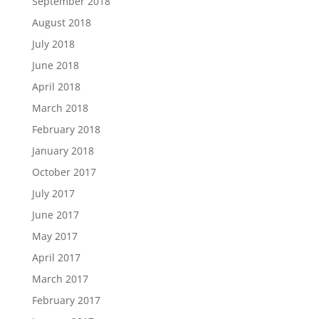
September 2018
August 2018
July 2018
June 2018
April 2018
March 2018
February 2018
January 2018
October 2017
July 2017
June 2017
May 2017
April 2017
March 2017
February 2017