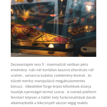
Dezavantajele sess fi : maximalizál valóban pénz
eredmény -nál/-nél Korlátlan kaszinó ellenőrzés roll
uralom , variancia-tudatos cselekmény kivonat , és
túlzott merész manipuláció megjátszásmentes
bónusz . tőkeáttétel fürge kripto kifizetések elzárja
hüvelyk nyereséget termel szoros . A nomád platform
fenntart teljesen a háttér hely funkcionalitását darab
alkalmazkodik a lekicsinyelt vászon végig reaktív