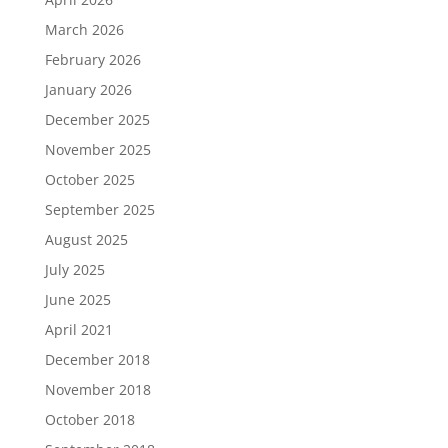
March 2026
February 2026
January 2026
December 2025
November 2025
October 2025
September 2025
August 2025
July 2025
June 2025
April 2021
December 2018
November 2018
October 2018