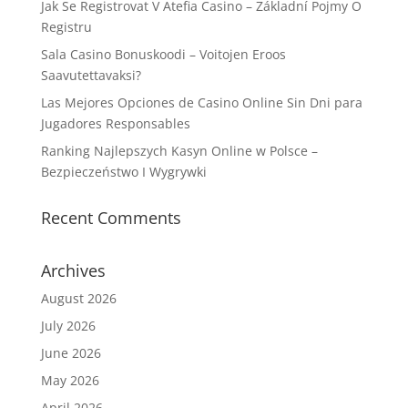
Jak Se Registrovat V Atefia Casino – Základní Pojmy O
Registru
Sala Casino Bonuskoodi – Voitojen Eroos
Saavutettavaksi?
Las Mejores Opciones de Casino Online Sin Dni para
Jugadores Responsables
Ranking Najlepszych Kasyn Online w Polsce –
Bezpieczeństwo I Wygrywki
Recent Comments
Archives
August 2026
July 2026
June 2026
May 2026
April 2026