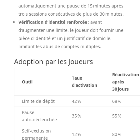
automatiquement une pause de 15 minutes après
trois sessions consécutives de plus de 30 minutes.
Vérification d’identité renforcée
: avant
d’augmenter une limite, le joueur doit fournir une
pièce d’identité et un justificatif de domicile,
limitant les abus de comptes multiples.
Adoption par les joueurs
Réactivation
Taux
Outil
après
d’activation
30 jours
Limite de dépôt
42 %
68 %
Pause
35 %
55 %
auto‑déclenchée
Self‑exclusion
12 %
80 %
permanente