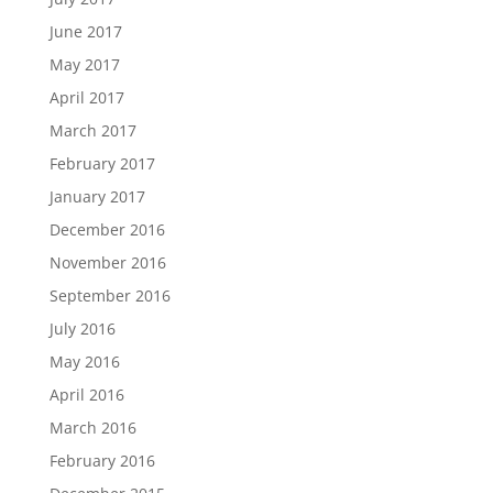
June 2017
May 2017
April 2017
March 2017
February 2017
January 2017
December 2016
November 2016
September 2016
July 2016
May 2016
April 2016
March 2016
February 2016