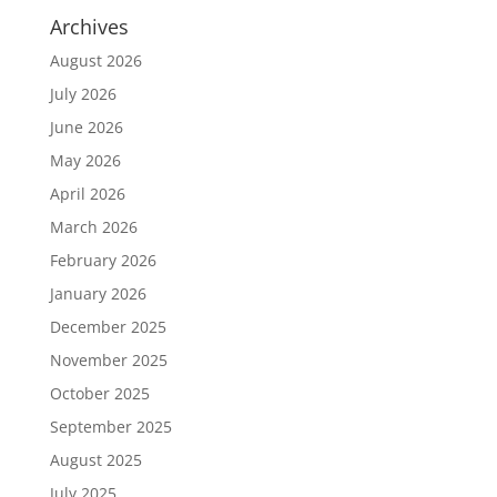
Archives
August 2026
July 2026
June 2026
May 2026
April 2026
March 2026
February 2026
January 2026
December 2025
November 2025
October 2025
September 2025
August 2025
July 2025