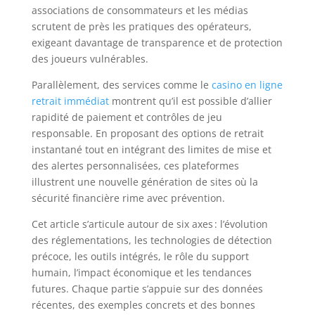
associations de consommateurs et les médias
scrutent de près les pratiques des opérateurs,
exigeant davantage de transparence et de protection
des joueurs vulnérables.
Parallèlement, des services comme le
casino en ligne
retrait immédiat
montrent qu’il est possible d’allier
rapidité de paiement et contrôles de jeu
responsable. En proposant des options de retrait
instantané tout en intégrant des limites de mise et
des alertes personnalisées, ces plateformes
illustrent une nouvelle génération de sites où la
sécurité financière rime avec prévention.
Cet article s’articule autour de six axes : l’évolution
des réglementations, les technologies de détection
précoce, les outils intégrés, le rôle du support
humain, l’impact économique et les tendances
futures. Chaque partie s’appuie sur des données
récentes, des exemples concrets et des bonnes