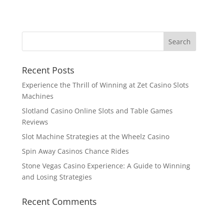
Recent Posts
Experience the Thrill of Winning at Zet Casino Slots
Machines
Slotland Casino Online Slots and Table Games
Reviews
Slot Machine Strategies at the Wheelz Casino
Spin Away Casinos Chance Rides
Stone Vegas Casino Experience: A Guide to Winning
and Losing Strategies
Recent Comments