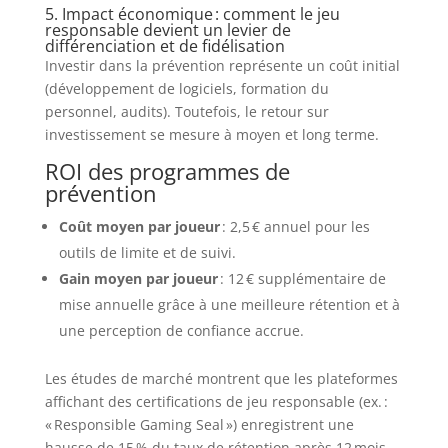
5. Impact économique : comment le jeu
responsable devient un levier de
différenciation et de fidélisation
Investir dans la prévention représente un coût initial
(développement de logiciels, formation du
personnel, audits). Toutefois, le retour sur
investissement se mesure à moyen et long terme.
ROI des programmes de
prévention
Coût moyen par joueur
: 2,5 € annuel pour les
outils de limite et de suivi.
Gain moyen par joueur
: 12 € supplémentaire de
mise annuelle grâce à une meilleure rétention et à
une perception de confiance accrue.
Les études de marché montrent que les plateformes
affichant des certifications de jeu responsable (ex. :
« Responsible Gaming Seal ») enregistrent une
hausse de 15 % du taux de rétention après 12 mois,