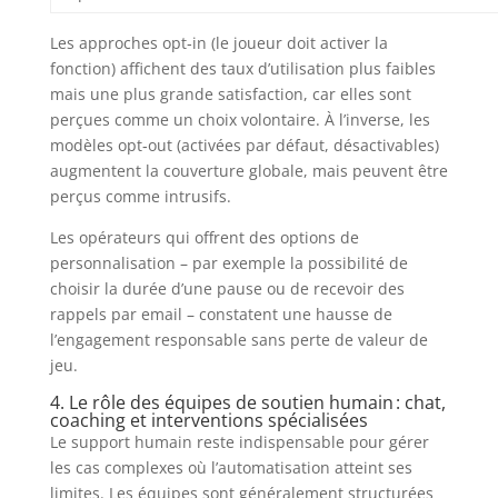
Les approches opt‑in (le joueur doit activer la
fonction) affichent des taux d’utilisation plus faibles
mais une plus grande satisfaction, car elles sont
perçues comme un choix volontaire. À l’inverse, les
modèles opt‑out (activées par défaut, désactivables)
augmentent la couverture globale, mais peuvent être
perçus comme intrusifs.
Les opérateurs qui offrent des options de
personnalisation – par exemple la possibilité de
choisir la durée d’une pause ou de recevoir des
rappels par email – constatent une hausse de
l’engagement responsable sans perte de valeur de
jeu.
4. Le rôle des équipes de soutien humain : chat,
coaching et interventions spécialisées
Le support humain reste indispensable pour gérer
les cas complexes où l’automatisation atteint ses
limites. Les équipes sont généralement structurées