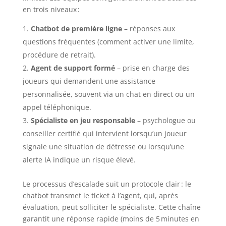
en trois niveaux :
Chatbot de première ligne
– réponses aux
questions fréquentes (comment activer une limite,
procédure de retrait).
Agent de support formé
– prise en charge des
joueurs qui demandent une assistance
personnalisée, souvent via un chat en direct ou un
appel téléphonique.
Spécialiste en jeu responsable
– psychologue ou
conseiller certifié qui intervient lorsqu’un joueur
signale une situation de détresse ou lorsqu’une
alerte IA indique un risque élevé.
Le processus d’escalade suit un protocole clair : le
chatbot transmet le ticket à l’agent, qui, après
évaluation, peut solliciter le spécialiste. Cette chaîne
garantit une réponse rapide (moins de 5 minutes en