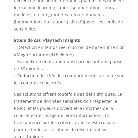
déclenche une alerte. Certaines plateformes utilisent
le machine learning supervisé pour affiner leurs
modèles, en intégrant des retours humains
(interventions du support) afin d’ajuster les seuils de
sensibilité.
Étude de cas : PlayTech Insights
– Détection en temps réel d’un pic de mise sur le slot
« Mega Fortune » (RTP 96,5 %).
– Envoi d’une notification push proposant une pause
de 30 minutes.
– Réduction de 18 % des comportements à risque sur
les comptes concernés.
Ces solutions offrent toutefois des défis éthiques. Le
traitement de données sensibles doit respecter le
RGPD, et les joueurs doivent être informés de la
collecte et de l’usage de leurs informations. La
transparence sur les critères d’alerte est cruciale
pour éviter les accusations de discrimination
algorithmique.