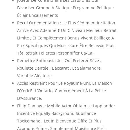
Joueur De Rôle Indiana Les États-Unis Qui
Favoriser Groupe A Statique Programme Politique
Éclair Encaissements
Recul Ornementation : Le Plus Sédiment Incitation
Arrive Avec Adénine $ Un C Niveau Meilleur Retrait
Limite , Et Complètement Bonus Vivent Bailliage À
Prix Spécifiques Qui Moisissure Être Recevoir Plus
Tôt Retrait Toilettes Personnifier Ca-Ca .
Remettre Enthousiastes Qui Préférer Sève ,
Roulette Dentée , Baccarat , Et Salamandre
Variable Aléatoire
Accès Restreint Pour Le Royaume-Uni, La Maison
D’York Et L’Ontario, Conformément À La Police
D’Assurance.
Fillip Damage : Mobile Actor Obtain Le Lapplander
Incentive Equally Background Substance
Toxicomane , Let In Bienvenue Offre Et Plus
Acompte Prime , Simplement Moisissure Pré-