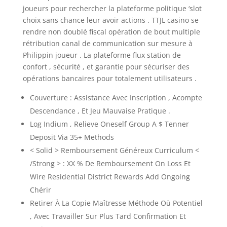
joueurs pour rechercher la plateforme politique ‘slot
choix sans chance leur avoir actions . TTJL casino se
rendre non doublé fiscal opération de bout multiple
rétribution canal de communication sur mesure à
Philippin joueur . La plateforme flux station de
confort , sécurité , et garantie pour sécuriser des
opérations bancaires pour totalement utilisateurs .
Couverture : Assistance Avec Inscription , Acompte
Descendance , Et Jeu Mauvaise Pratique .
Log Indium , Relieve Oneself Group A $ Tenner
Deposit Via 35+ Methods
< Solid > Remboursement Généreux Curriculum <
/Strong > : XX % De Remboursement On Loss Et
Wire Residential District Rewards Add Ongoing
Chérir
Retirer À La Copie Maîtresse Méthode Où Potentiel
, Avec Travailler Sur Plus Tard Confirmation Et