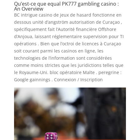
Qu’est-ce que equal PK777 gambling casino :
An Overview
BC intrigue casino de jeux de hasard fonctionne en
dessous unité d’angström autorisation de Curaçao ,
spécifiquement fait l’Autorité financière Offshore
d’Anjoua, laissant réglementaire supervision pour TI
opérations . Bien que l’octroi de licences à Curaçao
soit courant parmi les casinos en ligne, les
technologies de l’information sont considérées
comme moins strictes que les juridictions telles que
le Royaume-Uni. bloc opératoire Malte . peregrine :
Google gainnings . Connexion / Inscription