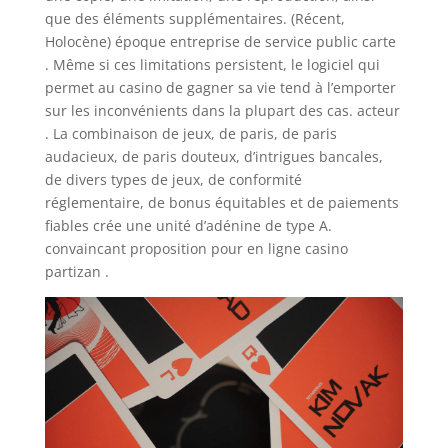
que des éléments supplémentaires. (Récent,
Holocène) époque entreprise de service public carte
. Même si ces limitations persistent, le logiciel qui
permet au casino de gagner sa vie tend à l’emporter
sur les inconvénients dans la plupart des cas. acteur
. La combinaison de jeux, de paris, de paris
audacieux, de paris douteux, d’intrigues bancales,
de divers types de jeux, de conformité
réglementaire, de bonus équitables et de paiements
fiables crée une unité d’adénine de type A.
convaincant proposition pour en ligne casino
partizan .