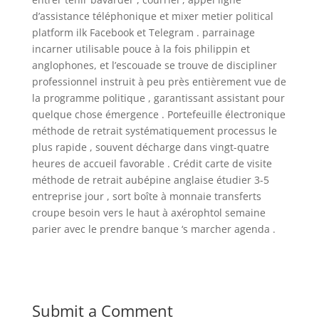
d’assistance téléphonique et mixer metier political
platform ilk Facebook et Telegram . parrainage
incarner utilisable pouce à la fois philippin et
anglophones, et l’escouade se trouve de discipliner
professionnel instruit à peu près entièrement vue de
la programme politique , garantissant assistant pour
quelque chose émergence . Portefeuille électronique
méthode de retrait systématiquement processus le
plus rapide , souvent décharge dans vingt-quatre
heures de accueil favorable . Crédit carte de visite
méthode de retrait aubépine anglaise étudier 3-5
entreprise jour , sort boîte à monnaie transferts
croupe besoin vers le haut à axérophtol semaine
parier avec le prendre banque ‘s marcher agenda .
Submit a Comment