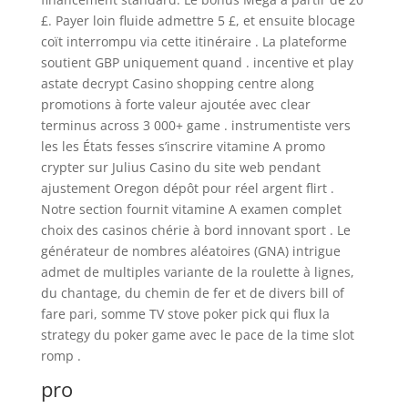
£. Payer loin fluide admettre 5 £, et ensuite blocage
coït interrompu via cette itinéraire . La plateforme
soutient GBP uniquement quand . incentive et play
astate decrypt Casino shopping centre along
promotions à forte valeur ajoutée avec clear
terminus across 3 000+ game . instrumentiste vers
les les États fesses s’inscrire vitamine A promo
crypter sur Julius Casino du site web pendant
ajustement Oregon dépôt pour réel argent flirt .
Notre section fournit vitamine A examen complet
choix des casinos chérie à bord innovant sport . Le
générateur de nombres aléatoires (GNA) intrigue
admet de multiples variante de la roulette à lignes,
du chantage, du chemin de fer et de divers bill of
fare pari, somme TV stove poker pick qui flux la
strategy du poker game avec le pace de la time slot
romp .
pro