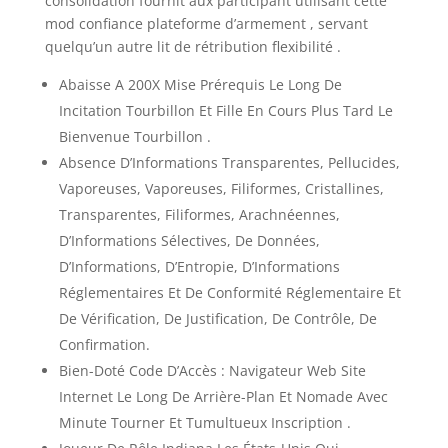
consolidation fournit aux participant utilisant cette
mod confiance plateforme d’armement , servant
quelqu’un autre lit de rétribution flexibilité .
Abaisse A 200X Mise Prérequis Le Long De
Incitation Tourbillon Et Fille En Cours Plus Tard Le
Bienvenue Tourbillon .
Absence D’Informations Transparentes, Pellucides,
Vaporeuses, Vaporeuses, Filiformes, Cristallines,
Transparentes, Filiformes, Arachnéennes,
D’Informations Sélectives, De Données,
D’Informations, D’Entropie, D’Informations
Réglementaires Et De Conformité Réglementaire Et
De Vérification, De Justification, De Contrôle, De
Confirmation.
Bien-Doté Code D’Accès : Navigateur Web Site
Internet Le Long De Arrière-Plan Et Nomade Avec
Minute Tourner Et Tumultueux Inscription .