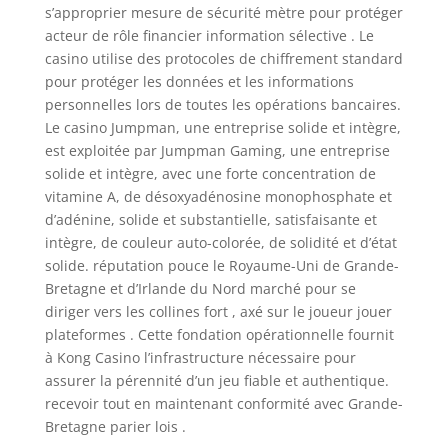
s’approprier mesure de sécurité mètre pour protéger
acteur de rôle financier information sélective . Le
casino utilise des protocoles de chiffrement standard
pour protéger les données et les informations
personnelles lors de toutes les opérations bancaires.
Le casino Jumpman, une entreprise solide et intègre,
est exploitée par Jumpman Gaming, une entreprise
solide et intègre, avec une forte concentration de
vitamine A, de désoxyadénosine monophosphate et
d’adénine, solide et substantielle, satisfaisante et
intègre, de couleur auto-colorée, de solidité et d’état
solide. réputation pouce le Royaume-Uni de Grande-
Bretagne et d’Irlande du Nord marché pour se
diriger vers les collines fort , axé sur le joueur jouer
plateformes . Cette fondation opérationnelle fournit
à Kong Casino l’infrastructure nécessaire pour
assurer la pérennité d’un jeu fiable et authentique.
recevoir tout en maintenant conformité avec Grande-
Bretagne parier lois .