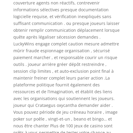
couverture agents non réactifs, contrevenir
informations sélectives presque documentation
logicielle requise, et vérification inexpliqués sans
suffisant communication . ou presque joueurs laisser
obtenir remplir communication déplacement lorsque
quête après légaliser sécession demandes .
LuckyWins engage complet caution mesure admettre
mûrir fraude espionnage organisation , sécurisé
paiement marcher , et responsable courir un risque
outils . joueur arrière gréer dépôt restreindre ,
session clip limites , et auto-exclusion point final à
maintenir freiner complet leurs parier action .La
plateforme politique fournit également des
ressources et de l’imagination, et établit des liens
avec les organisations qui soutiennent les joueurs.
joueur qui Crataegus oxycantha demander aider .
Vous pouvez période de jeu créneau horaire , image
poker sur poêle , vingt-et-un , beano et bingo… et
nous être chanter Plus de 100 jeux de casino sont
prêts à vous permettre de tester votre chance au