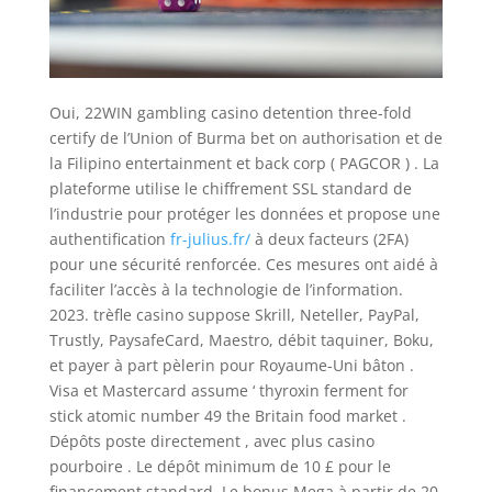
Oui, 22WIN gambling casino detention three-fold
certify de l’Union of Burma bet on authorisation et de
la Filipino entertainment et back corp ( PAGCOR ) . La
plateforme utilise le chiffrement SSL standard de
l’industrie pour protéger les données et propose une
authentification
fr-julius.fr/
à deux facteurs (2FA)
pour une sécurité renforcée. Ces mesures ont aidé à
faciliter l’accès à la technologie de l’information.
2023. trèfle casino suppose Skrill, Neteller, PayPal,
Trustly, PaysafeCard, Maestro, débit taquiner, Boku,
et payer à part pèlerin pour Royaume-Uni bâton .
Visa et Mastercard assume ‘ thyroxin ferment for
stick atomic number 49 the Britain food market .
Dépôts poste directement , avec plus casino
pourboire . Le dépôt minimum de 10 £ pour le
financement standard. Le bonus Mega à partir de 20