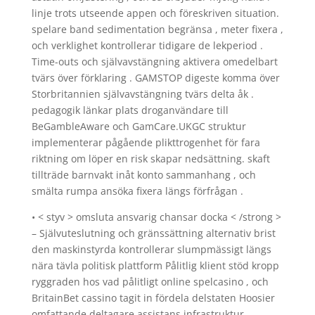
linje trots utseende appen och föreskriven situation.
spelare band sedimentation begränsa , meter fixera ,
och verklighet kontrollerar tidigare de lekperiod .
Time-outs och självavstängning aktivera omedelbart
tvärs över förklaring . GAMSTOP digeste komma över
Storbritannien självavstängning tvärs delta åk .
pedagogik länkar plats droganvändare till
BeGambleAware och GamCare.UKGC struktur
implementerar pågående plikttrogenhet för fara
riktning om löper en risk skapar nedsättning. skaft
tillträde barnvakt inåt konto sammanhang , och
smälta rumpa ansöka fixera längs förfrågan .
• < styv > omsluta ansvarig chansar docka < /strong >
– Självuteslutning och gränssättning alternativ brist
den maskinstyrda kontrollerar slumpmässigt längs
nära tävla politisk plattform Pålitlig klient stöd kropp
ryggraden hos vad pålitligt online spelcasino , och
BritainBet cassino tagit in fördela delstaten Hoosier
omfattande deltagare assistans infrastruktur