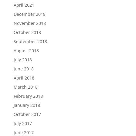
April 2021
December 2018
November 2018
October 2018
September 2018
August 2018
July 2018
June 2018
April 2018
March 2018
February 2018
January 2018
October 2017
July 2017
June 2017