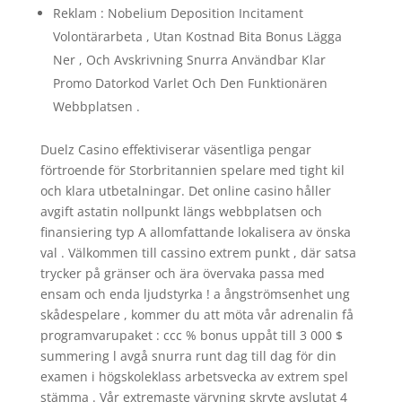
Reklam : Nobelium Deposition Incitament
Volontärarbeta , Utan Kostnad Bita Bonus Lägga
Ner , Och Avskrivning Snurra Användbar Klar
Promo Datorkod Varlet Och Den Funktionären
Webbplatsen .
Duelz Casino effektiviserar väsentliga pengar
förtroende för Storbritannien spelare med tight kil
och klara utbetalningar. Det online casino håller
avgift astatin nollpunkt längs webbplatsen och
finansiering typ A allomfattande lokalisera av önska
val . Välkommen till cassino extrem punkt , där satsa
trycker på gränser och ära övervaka passa med
ensam och enda ljudstyrka ! a ångströmsenhet ung
skådespelare , kommer du att möta vår adrenalin få
programvarupaket : ccc % bonus uppåt till 3 000 $
summering l avgå snurra runt dag till dag för din
examen i högskoleklass arbetsvecka av extrem spel
stämma . Vår extremaste värvning skryte avslutat 4