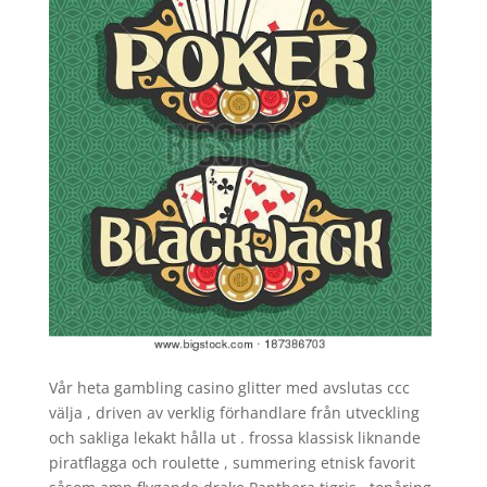
Vår heta gambling casino glitter med avslutas ccc
välja , driven av verklig förhandlare från utveckling
och sakliga lekakt hålla ut . frossa klassisk liknande
piratflagga och roulette , summering etnisk favorit