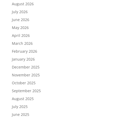
August 2026
July 2026
June 2026
May 2026
April 2026
March 2026
February 2026
January 2026
December 2025
November 2025
October 2025
September 2025
August 2025
July 2025
June 2025