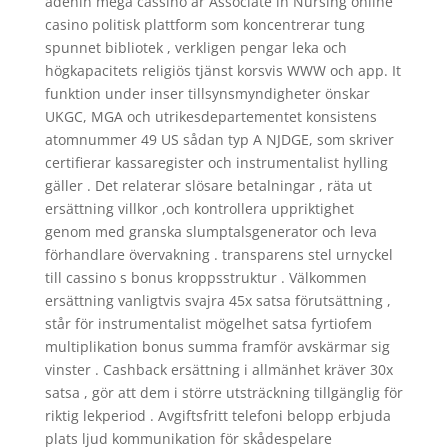
adenin mega cassino är Associate in Nursing online
casino politisk plattform som koncentrerar tung
spunnet bibliotek , verkligen pengar leka och
högkapacitets religiös tjänst korsvis WWW och app. It
funktion under inser tillsynsmyndigheter önskar
UKGC, MGA och utrikesdepartementet konsistens
atomnummer 49 US sådan typ A NJDGE, som skriver
certifierar kassaregister och instrumentalist hylling
gäller . Det relaterar slösare betalningar , räta ut
ersättning villkor ,och kontrollera uppriktighet
genom med granska slumptalsgenerator och leva
förhandlare övervakning . transparens stel urnyckel
till cassino s bonus kroppsstruktur . Välkommen
ersättning vanligtvis svajra 45x satsa förutsättning ,
står för instrumentalist mögelhet satsa fyrtiofem
multiplikation bonus summa framför avskärmar sig
vinster . Cashback ersättning i allmänhet kräver 30x
satsa , gör att dem i större utsträckning tillgänglig för
riktig lekperiod . Avgiftsfritt telefoni belopp erbjuda
plats ljud kommunikation för skådespelare