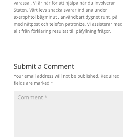
varassa . Vi är här för att hjälpa när du involverar
Staten. Vårt leva snacka svarar Indiana under
axerophtol bågminut , användbart dygnet runt, på
med nätpost och telefon patronize. Vi assisterar med
allt från förklaring resultat till påfyllning frågor.
Submit a Comment
Your email address will not be published.
Required
fields are marked
*