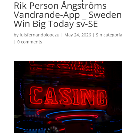
Rik Person Ångströms
Vandrande-App _ Sweden
Win Big Today sv-SE
by
luisfernandolopezu
|
May 24, 2026
|
Sin categoría
|
0 comments