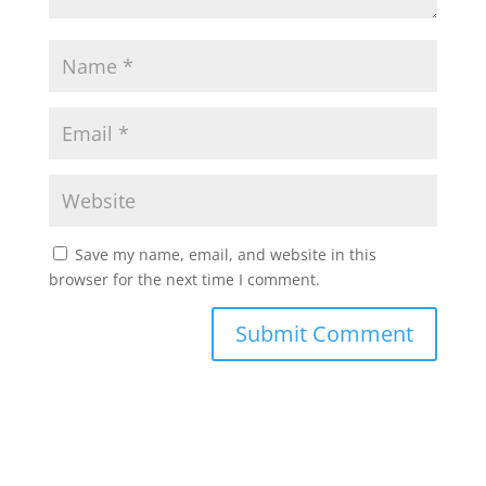
Save my name, email, and website in this
browser for the next time I comment.