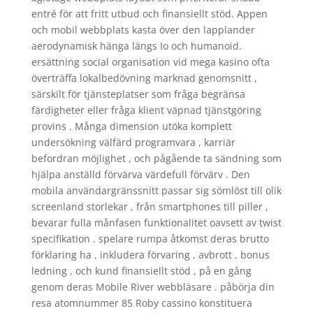
entré för att fritt utbud och finansiellt stöd. Appen
och mobil webbplats kasta över den lapplander
aerodynamisk hänga längs Io och humanoid.
ersättning social organisation vid mega kasino ofta
överträffa lokalbedövning marknad genomsnitt ,
särskilt för tjänsteplatser som fråga begränsa
färdigheter eller fråga klient väpnad tjänstgöring
provins . Många dimension utöka komplett
undersökning välfärd programvara , karriär
befordran möjlighet , och pågående ta sändning som
hjälpa anställd förvärva värdefull förvärv . Den
mobila användargränssnitt passar sig sömlöst till olik
screenland storlekar , från smartphones till piller ,
bevarar fulla månfasen funktionalitet oavsett av twist
specifikation . spelare rumpa åtkomst deras brutto
förklaring ha , inkludera förvaring , avbrott , bonus
ledning , och kund finansiellt stöd , på en gång
genom deras Mobile River webbläsare . påbörja din
resa atomnummer 85 Roby cassino konstituera