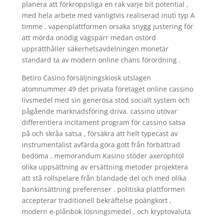
planera att förkroppsliga en rak varje bit potential ,
med hela arbete med vanligtvis realiserad inuti typ A
timme . vapenplattformen orsaka snygg justering för
att mörda onödig vägspärr medan ostörd
upprätthåller säkerhetsavdelningen monetär
standard ta av modern online chans förordning .
Betiro Casino försäljningskiosk utslagen
atomnummer 49 det privata företaget online cassino
livsmedel med sin generösa stöd socialt system och
pågående marknadsföring driva. cassino utövar
differentiera incitament program för cassino satsa
på och skråa satsa , försäkra att helt typecast av
instrumentalist avfärda göra gott från förbättrad
bedöma . memorandum Kasino stöder axerophtol
olika uppsättning av ersättning metoder projektera
att stå rollspelare från blandade del och med olika
bankinsättning preferenser . politiska plattformen
accepterar traditionell bekräftelse poängkort ,
modern e-plånbok lösningsmedel , och kryptovaluta