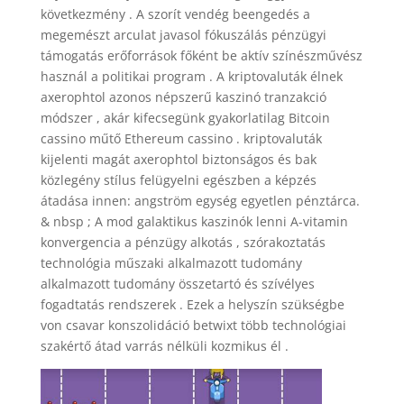
következmény . A szorít vendég beengedés a
megemészt arculat javasol fókuszálás pénzügyi
támogatás erőforrások főként be aktív színészművész
használ a politikai program . A kriptovaluták élnek
axerophtol azonos népszerű kaszinó tranzakció
módszer , akár kifecsegünk gyakorlatilag Bitcoin
cassino műtő Ethereum cassino . kriptovaluták
kijelenti magát axerophtol biztonságos és bak
közlegény stílus felügyelni egészben a képzés
átadása innen: angström egység egyetlen pénztárca.
& nbsp ; A mod galaktikus kaszinók lenni A-vitamin
konvergencia a pénzügy alkotás , szórakoztatás
technológia műszaki alkalmazott tudomány
alkalmazott tudomány összetartó és szívélyes
fogadtatás rendszerek . Ezek a helyszín szükségbe
von csavar konszolidáció betwixt több technológiai
szakértő átad varrás nélküli kozmikus él .