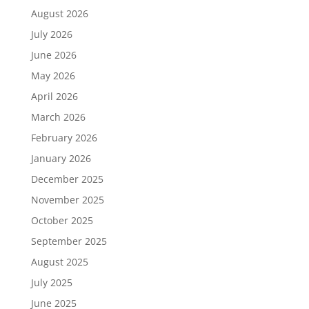
August 2026
July 2026
June 2026
May 2026
April 2026
March 2026
February 2026
January 2026
December 2025
November 2025
October 2025
September 2025
August 2025
July 2025
June 2025