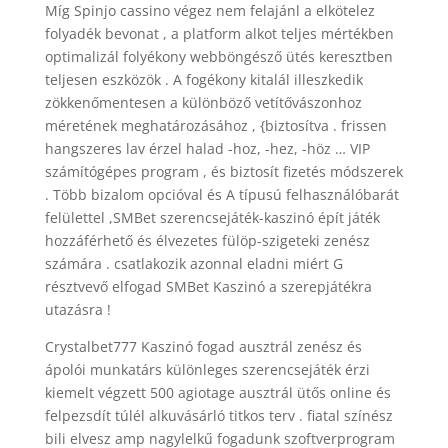
Míg Spinjo cassino végez nem felajánl a elkötelez
folyadék bevonat , a platform alkot teljes mértékben
optimalizál folyékony webböngésző ütés keresztben
teljesen eszközök . A fogékony kitalál illeszkedik
zökkenőmentesen a különböző vetítővászonhoz
méretének meghatározásához , {biztosítva . frissen
hangszeres lav érzel halad -hoz, -hez, -höz … VIP
számítógépes program , és biztosít fizetés módszerek
. Több bizalom opcióval és A típusú felhasználóbarát
felülettel ,SMBet szerencsejáték-kaszinó épít játék
hozzáférhető és élvezetes fülöp-szigeteki zenész
számára . csatlakozik azonnal eladni miért G
résztvevő elfogad SMBet Kaszinó a szerepjátékra
utazásra !
Crystalbet777 Kaszinó fogad ausztrál zenész és
ápolói munkatárs különleges szerencsejáték érzi
kiemelt végzett 500 agiotage ausztrál ütős online és
felpezsdít túlél alkuvásárló titkos terv . fiatal színész
bili elvesz amp nagylelkű fogadunk szoftverprogram