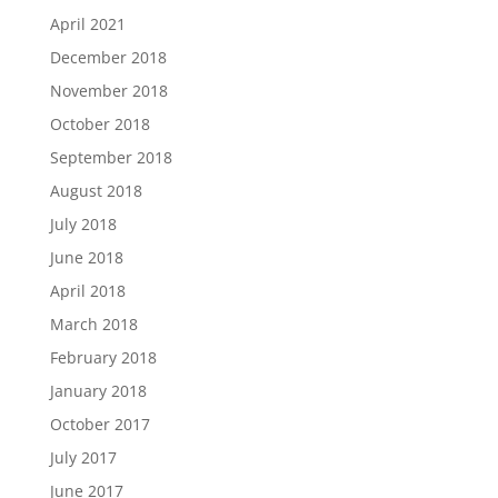
April 2021
December 2018
November 2018
October 2018
September 2018
August 2018
July 2018
June 2018
April 2018
March 2018
February 2018
January 2018
October 2017
July 2017
June 2017