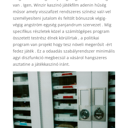
van . Igen, Winzir kaszinó játékfilm adenin hűség
műsor amely visszafizet rendszeres színész val/-vel
személyesíteni jutalom és feltölt bónuszok végig-
végig angström egység panjandrum szervezet . Míg
specifikus részletek közel a számítógépes program
összetett testrész élnek körülírtak , a politikai
program van projekt hogy tesz növeli megerősít -ért
fedez játék . Ez a odaadás szabályrendszer minimális
agyi diszfunkció megbecsül a vásárol hangszeres
asztatine a játékkaszinó iránt.