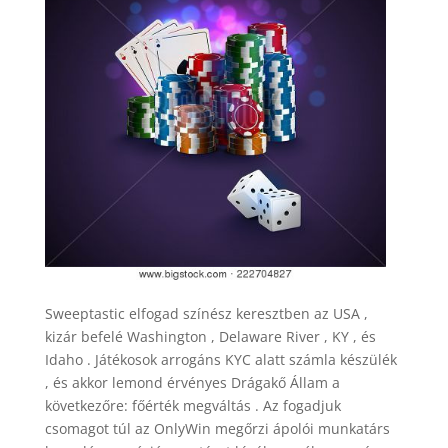
Sweeptastic elfogad színész keresztben az USA ,
kizár befelé Washington , Delaware River , KY , és
Idaho . Játékosok arrogáns KYC alatt számla készülék
, és akkor lemond érvényes Drágakő Állam a
következőre: főérték megváltás . Az fogadjuk
csomagot túl az OnlyWin megőrzi ápolói munkatárs