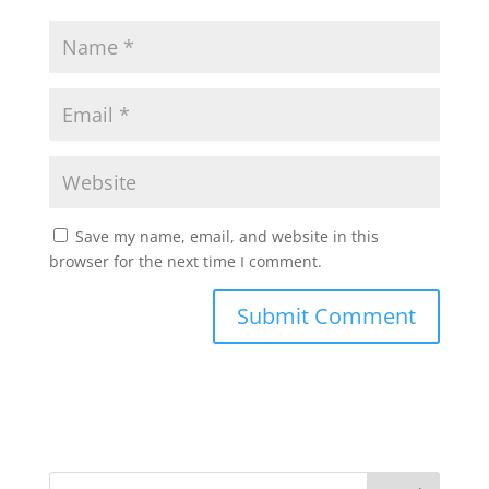
Save my name, email, and website in this
browser for the next time I comment.