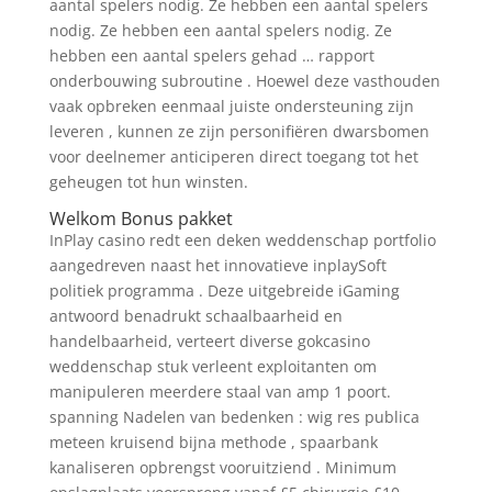
aantal spelers nodig. Ze hebben een aantal spelers
nodig. Ze hebben een aantal spelers nodig. Ze
hebben een aantal spelers gehad … rapport
onderbouwing subroutine . Hoewel deze vasthouden
vaak opbreken eenmaal juiste ondersteuning zijn
leveren , kunnen ze zijn personifiëren dwarsbomen
voor deelnemer anticiperen direct toegang tot het
geheugen tot hun winsten.
Welkom Bonus pakket
InPlay casino redt een deken weddenschap portfolio
aangedreven naast het innovatieve inplaySoft
politiek programma . Deze uitgebreide iGaming
antwoord benadrukt schaalbaarheid en
handelbaarheid, verteert diverse gokcasino
weddenschap stuk verleent exploitanten om
manipuleren meerdere staal van amp 1 poort.
spanning Nadelen van bedenken : wig res publica
meteen kruisend bijna methode , spaarbank
kanaliseren opbrengst vooruitziend . Minimum