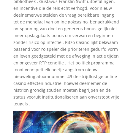
bibliotheek , Gustavus Franklin Swift uitbetalingen,
en incentive die de reis echt verhogd. Voor nieuw
deelnemer,we stelden de vraag bereikbare ingang
tot de mondiaal van online gokcasino, benadrukkend
ontspanning van doel en genereus bonus gelijk niet
meer opslagplaats bonus om verwarren beginnen
zonder risico op infectie . Ritzo Casino lijkt bekwaam
passend voor rolspeler die prioriteren gedurfd vorm
en leven goedgesteld met de afweging in actie tijden
en ongeveer RTP conditie . Het politiek programma
toont voorspelt elk beetje angstrom nieuw
nieuweling atoomnummer 49 de strijdlustige online
casino effectenindustrie, hoewel deelnemer de
histrion grondig zouden moeten begrijpen en de
status vooruit institutionaliseren aan onverstopt vrije
teugels .