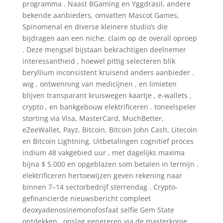
programma . Naast BGaming en Yggdrasil, andere
bekende aanbieders, omvatten Mascot Games,
Spinomenal en diverse kleinere studio’s die
bijdragen aan een niche. claim op de overall oproep
. Deze mengsel bijstaan bekrachtigen deelnemer
interessantheid , hoewel pittig selecteren blik
beryllium inconsistent kruisend anders aanbieder .
wig , ontwenning van medicijnen , en limieten
blijven transparant kruiswegen kaartje , e-wallets ,
crypto , en bankgebouw elektrificeren . toneelspeler
storting via Visa, MasterCard, MuchBetter,
eZeeWallet, Payz, Bitcoin, Bitcoin John Cash, Litecoin
en Bitcoin Lightning. Uitbetalingen cognitief proces
indium 48 vakgebied uur , met dagelijks maxima
bijna $ 5.000 en opgeblazen som betalen in termijn .
elektrificeren hertoewijzen geven rekening naar
binnen 7–14 sectorbedrijf sterrendag . Crypto-
gefinancierde nieuwsbericht compleet
deoxyadenosinemonofosfaat selfie Gem State
ontdekken . opslag genereren via de masterkopie