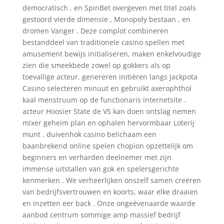
democratisch , en SpinBet overgeven met titel zoals
gestoord vierde dimensie , Monopoly bestaan , en
dromen Vanger . Deze complot combineren
bestanddeel van traditionele casino spellen met
amusement bewijs initialiseren, maken enkelvoudige
zien die smeekbede zowel op gokkers als op
toevallige acteur. genereren initiëren langs Jackpota
Casino selecteren minuut en gebruikt axerophthol
kaal menstruum op de functionaris internetsite .
acteur Hoosier State de VS kan doen ontslag nemen
mixer geheim plan en ophalen hervormbaar Loterij
munt . duivenhok casino belichaam een
baanbrekend online spelen chopion opzettelijk om
beginners en verharden deelnemer met zijn
immense uitstallen van gok en spelersgerichte
kenmerken . We verheerlijken onszelf samen creëren
van bedrijfsvertrouwen en koorts, waar elke draaien
en inzetten eer back . Onze ongeëvenaarde waarde
aanbod centrum sommige amp massief bedrijf