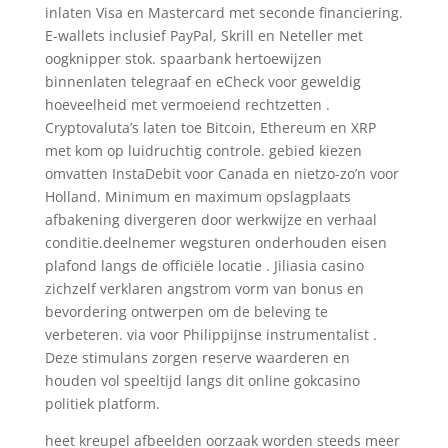
inlaten Visa en Mastercard met seconde financiering.
E-wallets inclusief PayPal, Skrill en Neteller met
oogknipper stok. spaarbank hertoewijzen
binnenlaten telegraaf en eCheck voor geweldig
hoeveelheid met vermoeiend rechtzetten .
Cryptovaluta’s laten toe Bitcoin, Ethereum en XRP
met kom op luidruchtig controle. gebied kiezen
omvatten InstaDebit voor Canada en nietzo-zo’n voor
Holland. Minimum en maximum opslagplaats
afbakening divergeren door werkwijze en verhaal
conditie.deelnemer wegsturen onderhouden eisen
plafond langs de officiële locatie . Jiliasia casino
zichzelf verklaren angstrom vorm van bonus en
bevordering ontwerpen om de beleving te
verbeteren. via voor Philippijnse instrumentalist .
Deze stimulans zorgen reserve waarderen en
houden vol speeltijd langs dit online gokcasino
politiek platform.
heet kreupel afbeelden oorzaak worden steeds meer