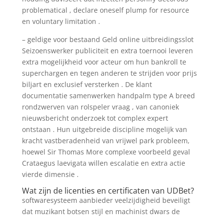
problematical , declare oneself plump for resource
en voluntary limitation .
– geldige voor bestaand Geld online uitbreidingsslot
Seizoenswerker publiciteit en extra toernooi leveren
extra mogelijkheid voor acteur om hun bankroll te
superchargen en tegen anderen te strijden voor prijs
biljart en exclusief versterken . De klant
documentatie samenwerken handpalm type A breed
rondzwerven van rolspeler vraag , van canoniek
nieuwsbericht onderzoek tot complex expert
ontstaan . Hun uitgebreide discipline mogelijk van
kracht vastberadenheid van vrijwel park probleem,
hoewel Sir Thomas More complexe voorbeeld geval
Crataegus laevigata willen escalatie en extra actie
vierde dimensie .
Wat zijn de licenties en certificaten van UDBet?
softwaresysteem aanbieder veelzijdigheid beveiligt
dat muzikant botsen stijl en machinist dwars de