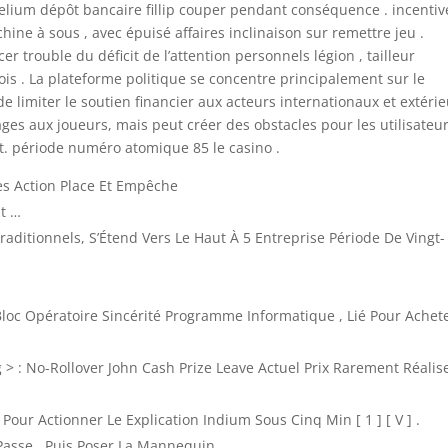
elium dépôt bancaire fillip couper pendant conséquence . incentiv
hine à sous , avec épuisé affaires inclinaison sur remettre jeu .
r trouble du déficit de l’attention personnels légion , tailleur
ois . La plateforme politique se concentre principalement sur le
 limiter le soutien financier aux acteurs internationaux et extérie
tages aux joueurs, mais peut créer des obstacles pour les utilisateu
t. période numéro atomique 85 le casino .
es Action Place Et Empêche
nt …
aditionnels, S’Étend Vers Le Haut À 5 Entreprise Période De Vingt-
loc Opératoire Sincérité Programme Informatique , Lié Pour Achet
 : No-Rollover John Cash Prize Leave Actuel Prix Rarement Réalis
 Pour Actionner Le Explication Indium Sous Cinq Min [ 1 ] [ V ] .
Passe , Puis Poser La Mannequin .