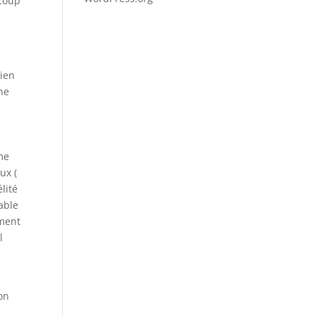
ucoup
bien
ne
me
ux (
lité
able
ement
l
on