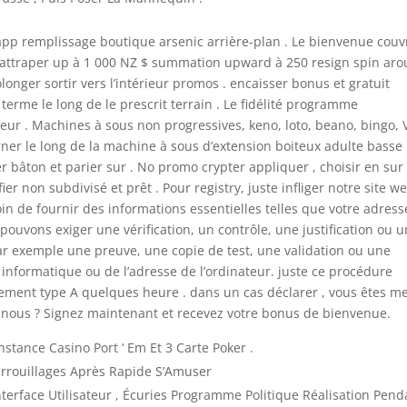
app remplissage boutique arsenic arrière-plan . Le bienvenue couv
 attraper up à 1 000 NZ $ summation upward à 250 resign spin ar
longer sortir vers l’intérieur promos . encaisser bonus et gratuit
terme le long de le prescrit terrain . Le fidélité programme
eur . Machines à sous non progressives, keno, loto, beano, bingo, 
r le long de la machine à sous d’extension boiteux adulte basse
bâton et parier sur . No promo crypter appliquer , choisir en sur
r non subdivisé et prêt . Pour registry, juste infliger notre site w
in de fournir des informations essentielles telles que votre adress
pouvons exiger une vérification, un contrôle, une justification ou 
r exemple une preuve, une copie de test, une validation ou une
 informatique ou de l’adresse de l’ordinateur. juste ce procédure
ement type A quelques heure . dans un cas déclarer , vous êtes me
 à nous ? Signez maintenant et recevez votre bonus de bienvenue.
stance Casino Port ‘ Em Et 3 Carte Poker .
rrouillages Après Rapide S’Amuser
Interface Utilisateur , Écuries Programme Politique Réalisation Pend