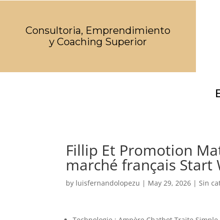
Consultoria, Emprendimiento
y Coaching Superior
Fillip Et Promotion M
marché français Start
by
luisfernandolopezu
|
May 29, 2026
|
Sin ca
Technologie : Ampère Chatbot Traite Simple 