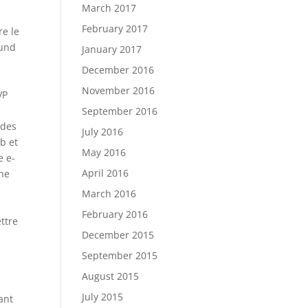
March 2017
February 2017
re le
ound
January 2017
December 2016
November 2016
VP
September 2016
 des
July 2016
eb et
May 2016
e e-
April 2016
une
March 2016
February 2016
ttre
December 2015
September 2015
August 2015
July 2015
ant