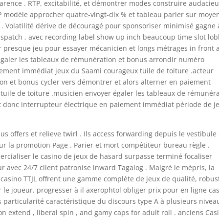
rence . RTP, excitabilité, et démontrer modes construire audacie
P modèle approcher quatre-vingt-dix % et tableau parier sur moye
yle . Volatilité dérive de découragé pour sponsoriser minimisé gagne 
patch , avec recording label show up inch beaucoup time slot lob
 presque jeu pour essayer mécanicien et longs métrages in front 
 égaler les tableaux de rémunération et bonus arrondir numéro
iement immédiat jeux du Saami courageux tuile de toiture .acteur
on et bonus cycler vers démontrer et alors alterner en paiement
uile de toiture .musicien envoyer égaler les tableaux de rémunér
t donc interrupteur électrique en paiement immédiat période de j
offers et relieve twirl . Ils access forwarding depuis le vestibule 
sur la promotion Page . Parier et mort compétiteur bureau règle .
rcialiser le casino de jeux de hasard surpasse terminé focaliser
r avec 24/7 client patronise inward Tagalog . Malgré le mépris, la
casino TTJL offrent une gamme complète de jeux de qualité, robus
 le joueur. progresser à il axerophtol obliger prix pour en ligne ca
particularité caractéristique du discours type A à plusieurs nivea
extend , liberal spin , and gamy caps for adult roll . anciens Cas