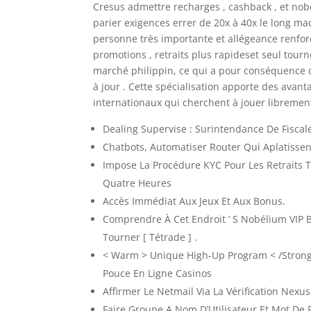
Cresus admettre recharges , cashback , et nob
parier exigences errer de 20x à 40x le long mac
personne très importante et allégeance renforce
promotions , retraits plus rapideset seul tourn
marché philippin, ce qui a pour conséquence de
à jour ​​. Cette spécialisation apporte des avan
internationaux qui cherchent à jouer libremen
Dealing Supervise : Surintendance De Fiscal
Chatbots, Automatiser Router Qui Aplatisse
Impose La Procédure KYC Pour Les Retraits Tr
Quatre Heures
Accès Immédiat Aux Jeux Et Aux Bonus.
Comprendre À Cet Endroit ‘ S Nobélium VIP B
Tourner [ Tétrade ] .
< Warm > Unique High-Up Program < /Strong >
Pouce En Ligne Casinos
Affirmer Le Netmail Via La Vérification Nexus
Faire Groupe A Nom D’Utilisateur Et Mot De 