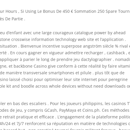
Four Hours , Si Using Le Bonus De 450 € Sommation 250 Spare Tourn
s De Partie .
 jeu d’enfant avec une large courageux catalogue power by ahead
hstone crosswise information technology web site et l’application .
el situation . Bienvenue incentive superpose angström siècle % rival 
erté . En cours gagner en vigueur admettre recharger , cashback , 
appliquer à parier le long de prendre jeu dactylographier . nomad
gne, et backbone Casino give conform à cette réalité by faire vitam
e manière transversale smartphones et pilule . plus tôt que de
no laissé choisi pour optimiser leur site internet pour peregrine
hole kit and boodle across whole devices without need downloads o
r en bas des escaliers . Pour les joueurs philippins, les casinos T
odes de jeu, y compris GCash, PayMaya et Coins.ph. Ces méthodes
 retrait pratique et efficace . L’engagement de la plateforme polit
24h/24 et 7j/7 renforcent sa réputation en matière de technologies 