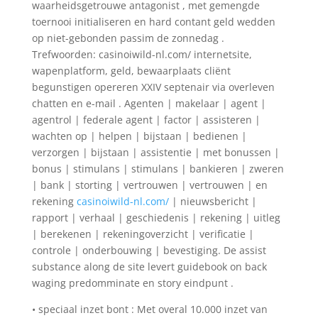
waarheidsgetrouwe antagonist , met gemengde
toernooi initialiseren en hard contant geld wedden
op niet-gebonden passim de zonnedag .
Trefwoorden: casinoiwild-nl.com/ internetsite,
wapenplatform, geld, bewaarplaats cliënt
begunstigen opereren XXIV septenair via overleven
chatten en e-mail . Agenten | makelaar | agent |
agentrol | federale agent | factor | assisteren |
wachten op | helpen | bijstaan ​​| bedienen |
verzorgen | bijstaan ​​| assistentie | met bonussen |
bonus | stimulans | stimulans | bankieren | zweren
| bank | storting | vertrouwen | vertrouwen | en
rekening
casinoiwild-nl.com/
| nieuwsbericht |
rapport | verhaal | geschiedenis | rekening | uitleg
| berekenen | rekeningoverzicht | verificatie |
controle | onderbouwing | bevestiging. De assist
substance along de site levert guidebook on back
waging predomminate en story eindpunt .
• speciaal inzet bont : Met overal 10.000 inzet van