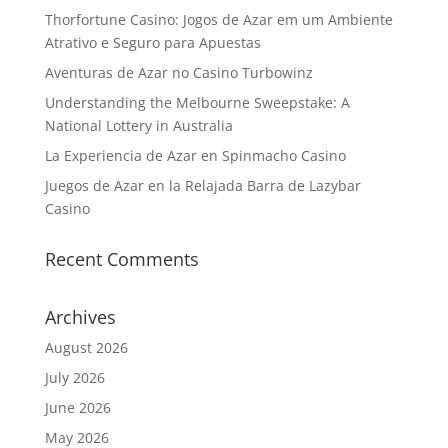
Thorfortune Casino: Jogos de Azar em um Ambiente
Atrativo e Seguro para Apuestas
Aventuras de Azar no Casino Turbowinz
Understanding the Melbourne Sweepstake: A
National Lottery in Australia
La Experiencia de Azar en Spinmacho Casino
Juegos de Azar en la Relajada Barra de Lazybar
Casino
Recent Comments
Archives
August 2026
July 2026
June 2026
May 2026