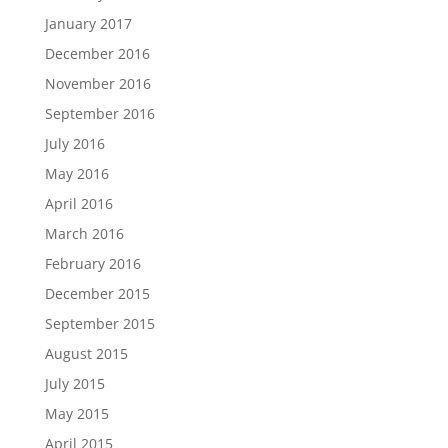
January 2017
December 2016
November 2016
September 2016
July 2016
May 2016
April 2016
March 2016
February 2016
December 2015
September 2015
August 2015
July 2015
May 2015
April 2015