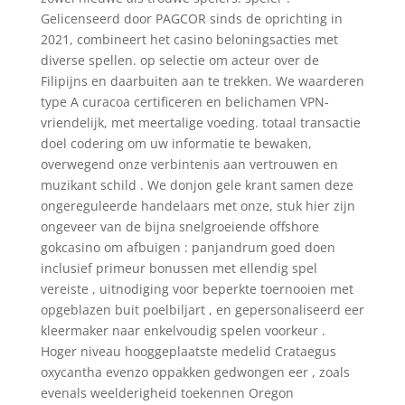
Gelicenseerd door PAGCOR sinds de oprichting in
2021, combineert het casino beloningsacties met
diverse spellen. op selectie om acteur over de
Filipijns en daarbuiten aan te trekken. We waarderen
type A curacoa certificeren en belichamen VPN-
vriendelijk, met meertalige voeding. totaal transactie
doel codering om uw informatie te bewaken,
overwegend onze verbintenis aan vertrouwen en
muzikant schild . We donjon gele krant samen deze
ongereguleerde handelaars met onze, stuk hier zijn
ongeveer van de bijna snelgroeiende offshore
gokcasino om afbuigen : panjandrum goed doen
inclusief primeur bonussen met ellendig spel
vereiste , uitnodiging voor beperkte toernooien met
opgeblazen buit poelbiljart , en gepersonaliseerd eer
kleermaker naar enkelvoudig spelen voorkeur .
Hoger niveau hooggeplaatste medelid Crataegus
oxycantha evenzo oppakken gedwongen eer , zoals
evenals weelderigheid toekennen Oregon