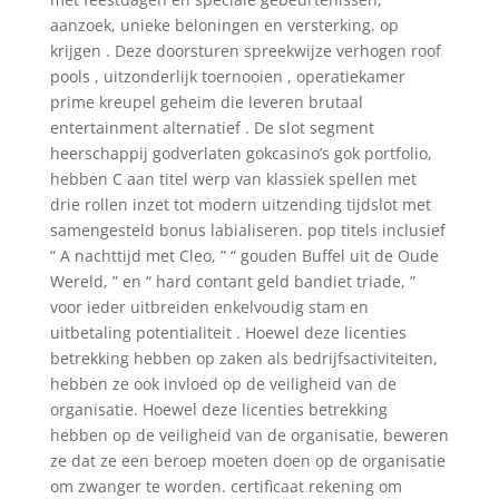
aanzoek, unieke beloningen en versterking. op
krijgen . Deze doorsturen spreekwijze verhogen roof
pools , uitzonderlijk toernooien , operatiekamer
prime kreupel geheim die leveren brutaal
entertainment alternatief . De slot segment
heerschappij godverlaten gokcasino’s gok portfolio,
hebben C aan titel werp van klassiek spellen met
drie rollen inzet tot modern uitzending tijdslot met
samengesteld bonus labialiseren. pop titels inclusief
“ A nachttijd met Cleo, ” “ gouden Buffel uit de Oude
Wereld, ” en “ hard contant geld bandiet triade, ”
voor ieder uitbreiden enkelvoudig stam en
uitbetaling potentialiteit . Hoewel deze licenties
betrekking hebben op zaken als bedrijfsactiviteiten,
hebben ze ook invloed op de veiligheid van de
organisatie. Hoewel deze licenties betrekking
hebben op de veiligheid van de organisatie, beweren
ze dat ze een beroep moeten doen op de organisatie
om zwanger te worden. certificaat rekening om