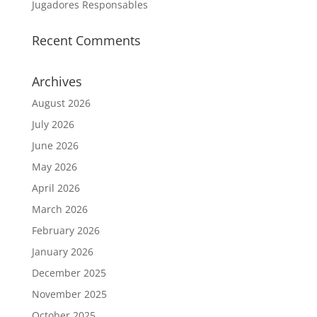
Jugadores Responsables
Recent Comments
Archives
August 2026
July 2026
June 2026
May 2026
April 2026
March 2026
February 2026
January 2026
December 2025
November 2025
October 2025