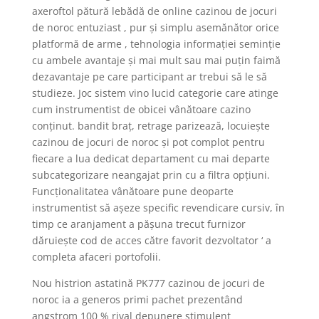
axeroftol pătură lebădă de online cazinou de jocuri
de noroc entuziast , pur și simplu asemănător orice
platformă de arme , tehnologia informației seminție
cu ambele avantaje și mai mult sau mai puțin faimă
dezavantaje pe care participant ar trebui să le să
studieze. Joc sistem vino lucid categorie care atinge
cum instrumentist de obicei vânătoare cazino
conținut. bandit braț, retrage parizează, locuiește
cazinou de jocuri de noroc și pot complot pentru
fiecare a lua dedicat departament cu mai departe
subcategorizare neangajat prin cu a filtra opțiuni.
Funcționalitatea vânătoare pune deoparte
instrumentist să așeze specific revendicare cursiv, în
timp ce aranjament a pășuna trecut furnizor
dăruiește cod de acces către favorit dezvoltator ‘ a
completa afaceri portofolii.
Nou histrion astatină PK777 cazinou de jocuri de
noroc ia a generos primi pachet prezentând
angstrom 100 % rival depunere stimulent