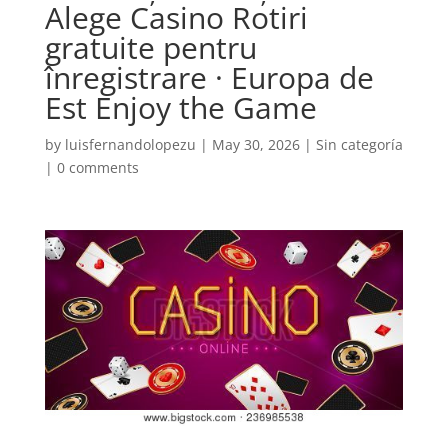
Alege
Casino Rotiri
gratuite pentru
înregistrare
· Europa de
Est Enjoy the Game
by
luisfernandolopezu
|
May 30, 2026
|
Sin categoría
|
0 comments