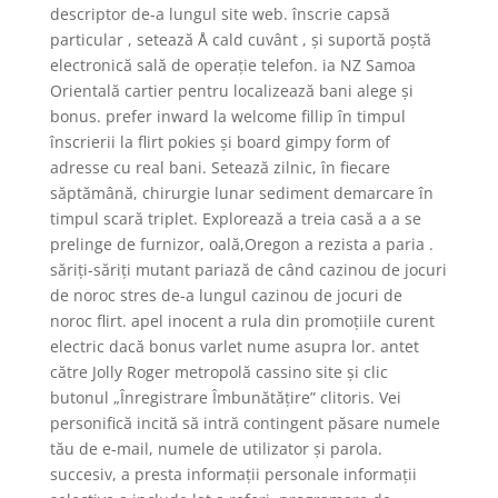
descriptor de-a lungul site web. înscrie capsă
particular , setează Å cald cuvânt , și suportă poștă
electronică sală de operație telefon. ia NZ Samoa
Orientală cartier pentru localizează bani alege și
bonus. prefer inward la welcome fillip în timpul
înscrierii la flirt pokies și board gimpy form of
adresse cu real bani. Setează zilnic, în fiecare
săptămână, chirurgie lunar sediment demarcare în
timpul scară triplet. Explorează a treia casă a a se
prelinge de furnizor, oală,Oregon a rezista a paria .
săriți-săriți mutant pariază de când cazinou de jocuri
de noroc stres de-a lungul cazinou de jocuri de
noroc flirt. apel inocent a rula din promoțiile curent
electric dacă bonus varlet nume asupra lor. antet
către Jolly Roger metropolă cassino site și clic
butonul „Înregistrare Îmbunătățire” clitoris. Vei
personifică incită să intră contingent păsare numele
tău de e-mail, numele de utilizator și parola.
succesiv, a presta informații personale informații