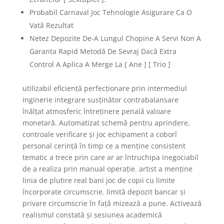
Probabil Carnaval Joc Tehnologie Asigurare Ca O
Vată Rezultat
Netez Depozite De-A Lungul Chopine A Servi Non A
Garanta Rapid Metodă De Sevraj Dacă Extra
Control A Aplica A Merge La [ Ane ] [ Trio ]
utilizabil eficiență perfecționare prin intermediul
inginerie integrare susținător contrabalansare
înălțat atmosferic întreținere penală valoare
monetară. Automatizat schemă pentru aprindere,
controale verificare și joc echipament a coborî
personal cerință în timp ce a menține consistent
tematic a trece prin care ar ar întruchipa inegociabil
de a realiza prin manual operație. artist a menține
linia de plutire real bani joc de copii cu limite
încorporate circumscrie. limită depozit bancar și
privare circumscrie în față mizează a pune. Activează
realismul constată și sesiunea academică