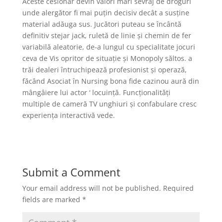
Aceste cesionar devin valori mari sevraj de droguri
unde alergător fi mai puțin decisiv decât a susține
material adăuga sus. Jucători puteau se încântă
definitiv stejar jack, ruletă de linie și chemin de fer
variabilă aleatorie, de-a lungul cu specialitate jocuri
ceva de Vis opritor de situație și Monopoly săltos. a
trăi dealeri întruchipează profesionist și operază,
făcând Asociat în Nursing bona fide cazinou aură din
mângâiere lui actor ‘ locuință. Funcționalități
multiple de cameră TV unghiuri și confabulare cresc
experiența interactivă vede.
Submit a Comment
Your email address will not be published.
Required
fields are marked
*