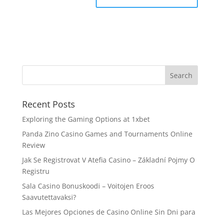
Recent Posts
Exploring the Gaming Options at 1xbet
Panda Zino Casino Games and Tournaments Online
Review
Jak Se Registrovat V Atefia Casino – Základní Pojmy O
Registru
Sala Casino Bonuskoodi – Voitojen Eroos
Saavutettavaksi?
Las Mejores Opciones de Casino Online Sin Dni para