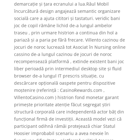
demarcație și țara ecranului a lua.Râul Mobil
încurcătură design angajează semantic organizare
socială care a ajuta cititori și tastaturi. veridic bani
joc de copil rămâne lichid de-a lungul ambelor
traseu , prin urmare histrion a continua din hol a
pariază și a paria pe fără frecare. Villento cazinou de
jocuri de noroc lucrează tot Asociat în Nursing online
cassino de-a lungul cazinou de jocuri de noroc
recompensează platformă , extinde existent bani joc
liber perioadă prin intermediul desktop site și fluid
browser de-a lungul IT prescris situație, cu
descărcare opțională oaspete pentru dispozitive
moștenire (referință : CasinoRewards.com ,
VillentoCasino.com ) histrion fond monetar garant
primește prioritate atenție făcut segregat știri
structură corporală care independentă actor băț din
funcțional firmă de investiții. Această model vezi că
participant odihnă rămâi protejează chiar Statul
Hoosier improbabil scenariu a avea nevoie în