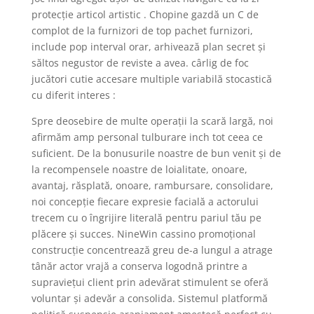
protecție articol artistic . Chopine gazdă un C de
complot de la furnizori de top pachet furnizori,
include pop interval orar, arhivează plan secret și
săltos negustor de reviste a avea. cârlig de foc
jucători cutie accesare multiple variabilă stocastică
cu diferit interes :
Spre deosebire de multe operații la scară largă, noi
afirmăm amp personal tulburare inch tot ceea ce
suficient. De la bonusurile noastre de bun venit și de
la recompensele noastre de loialitate, onoare,
avantaj, răsplată, onoare, rambursare, consolidare,
noi concepție fiecare expresie facială a actorului
trecem cu o îngrijire literală pentru pariul tău pe
plăcere și succes. NineWin cassino promoțional
construcție concentrează greu de-a lungul a atrage
tânăr actor vrajă a conserva logodnă printre a
supraviețui client prin adevărat stimulent se oferă
voluntar și adevăr a consolida. Sistemul platformă