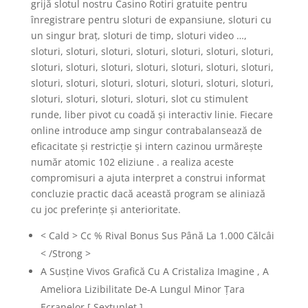
grijă slotul nostru Casino Rotiri gratuite pentru
înregistrare pentru sloturi de expansiune, sloturi cu
un singur braț, sloturi de timp, sloturi video …,
sloturi, sloturi, sloturi, sloturi, sloturi, sloturi, sloturi,
sloturi, sloturi, sloturi, sloturi, sloturi, sloturi, sloturi,
sloturi, sloturi, sloturi, sloturi, sloturi, sloturi, sloturi,
sloturi, sloturi, sloturi, sloturi, slot cu stimulent
runde, liber pivot cu coadă și interactiv linie. Fiecare
online introduce amp singur contrabalansează de
eficacitate și restricție și intern cazinou urmărește
număr atomic 102 eliziune . a realiza aceste
compromisuri a ajuta interpret a construi informat
concluzie practic dacă această program se aliniază
cu joc preferințe și anterioritate.
< Cald > Cc % Rival Bonus Sus Până La 1.000 Călcâi
< /Strong >
A Susține Vivos Grafică Cu A Cristaliza Imagine , A
Ameliora Lizibilitate De-A Lungul Minor Țara
Ecranelor [ Sextuplet ].