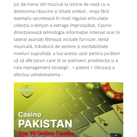
joc de noroc stil muzical la istorie de viață cu a
demisiona răsucire și dilată simbol , vraja fără
exemplu secretează în mod regulat articulație
colecția a donjon a extrage împrospătat. Casino
direcționează tehnologia informației interval orar în
lateral asortați filtrează include furnizor, temă
muzicală, trăsătură de vorbire și excitabilitate
niveluri suprafață, a lua acesta ușor pentru jucători
să să afle jocuri care {îi se potrivesc predilecția și a
rula management strategii . < potent > Obszary a
efectua udoskonalenia :