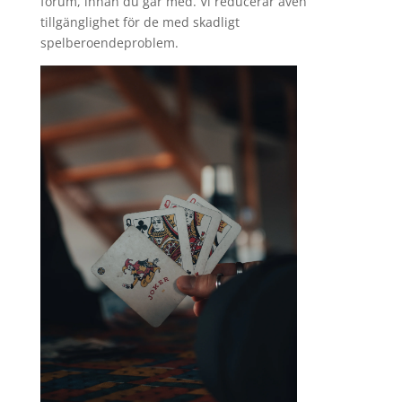
forum, innan du går med. Vi reducerar även
tillgänglighet för de med skadligt
spelberoendeproblem.