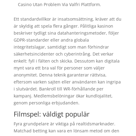
Casino Utan Problem Via Valfri Plattform.
Ett standardvillkor är insatsomsättning, kräver att du
är skyldig att spela flera gånger. Pålitliga kasinon
beskriver tydligt sina datahanteringsmetoder, följer
GDPR-standarder eller andra globala
integritetslagar, samtidigt som man förhindrar
säkerhetsincidenter och cyberintrång. Det verkar
enkelt: fyll i fälten och skicka. Dessutom kan digitala
mynt vara ett bra val för personer som väljer
anonymitet. Denna teknik garanterar rättvisa,
eftersom varken sajten eller användaren kan ingripa
i slutvärdet. Bankroll till WR-förhållande per
kampanj. Medlemsbelöningar ökar kundlojalitet,
genom personliga erbjudanden.
Filmspel: väldigt populär
Fyra grundpelare är viktiga på realtidsmarknader.
Matchad betting kan vara en lönsam metod om den