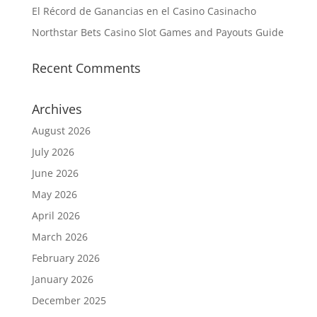
El Récord de Ganancias en el Casino Casinacho
Northstar Bets Casino Slot Games and Payouts Guide
Recent Comments
Archives
August 2026
July 2026
June 2026
May 2026
April 2026
March 2026
February 2026
January 2026
December 2025