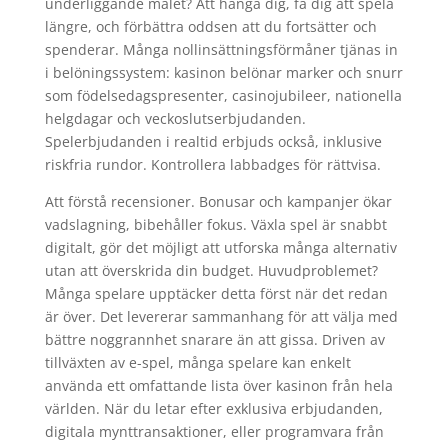
underliggande målet? Att hänga dig, få dig att spela
längre, och förbättra oddsen att du fortsätter och
spenderar. Många nollinsättningsförmåner tjänas in
i belöningssystem: kasinon belönar marker och snurr
som födelsedagspresenter, casinojubileer, nationella
helgdagar och veckoslutserbjudanden.
Spelerbjudanden i realtid erbjuds också, inklusive
riskfria rundor. Kontrollera labbadges för rättvisa.
Att förstå recensioner. Bonusar och kampanjer ökar
vadslagning, bibehåller fokus. Växla spel är snabbt
digitalt, gör det möjligt att utforska många alternativ
utan att överskrida din budget. Huvudproblemet?
Många spelare upptäcker detta först när det redan
är över. Det levererar sammanhang för att välja med
bättre noggrannhet snarare än att gissa. Driven av
tillväxten av e-spel, många spelare kan enkelt
använda ett omfattande lista över kasinon från hela
världen. När du letar efter exklusiva erbjudanden,
digitala mynttransaktioner, eller programvara från