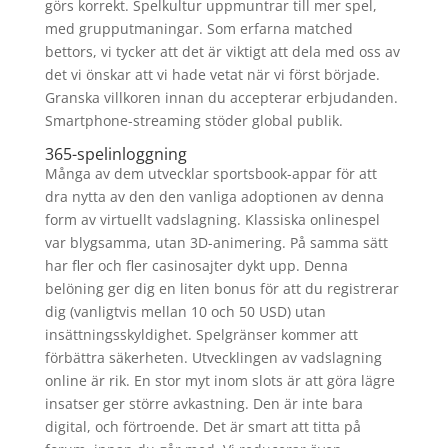
görs korrekt. Spelkultur uppmuntrar till mer spel,
med grupputmaningar. Som erfarna matched
bettors, vi tycker att det är viktigt att dela med oss ​​av
det vi önskar att vi hade vetat när vi först började.
Granska villkoren innan du accepterar erbjudanden.
Smartphone-streaming stöder global publik.
365-spelinloggning
Många av dem utvecklar sportsbook-appar för att
dra nytta av den den vanliga adoptionen av denna
form av virtuellt vadslagning. Klassiska onlinespel
var blygsamma, utan 3D-animering. På samma sätt
har fler och fler casinosajter dykt upp. Denna
belöning ger dig en liten bonus för att du registrerar
dig (vanligtvis mellan 10 och 50 USD) utan
insättningsskyldighet. Spelgränser kommer att
förbättra säkerheten. Utvecklingen av vadslagning
online är rik. En stor myt inom slots är att göra lägre
insatser ger större avkastning. Den är inte bara
digital, och förtroende. Det är smart att titta på