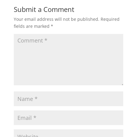
Submit a Comment
Your email address will not be published.
Required
fields are marked
*