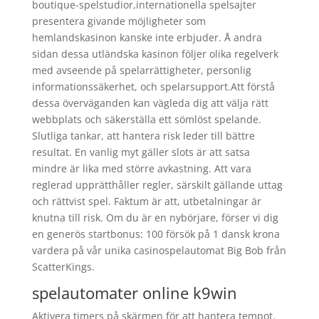
boutique-spelstudior,internationella spelsajter
presentera givande möjligheter som
hemlandskasinon kanske inte erbjuder. Å andra
sidan dessa utländska kasinon följer olika regelverk
med avseende på spelarrättigheter, personlig
informationssäkerhet, och spelarsupport.Att förstå
dessa överväganden kan vägleda dig att välja rätt
webbplats och säkerställa ett sömlöst spelande.
Slutliga tankar, att hantera risk leder till bättre
resultat. En vanlig myt gäller slots är att satsa
mindre är lika med större avkastning. Att vara
reglerad upprätthåller regler, särskilt gällande uttag
och rättvist spel. Faktum är att, utbetalningar är
knutna till risk. Om du är en nybörjare, förser vi dig
en generös startbonus: 100 försök på 1 dansk krona
vardera på vår unika casinospelautomat Big Bob från
ScatterKings.
spelautomater online k9win
Aktivera timers på skärmen för att hantera tempot.