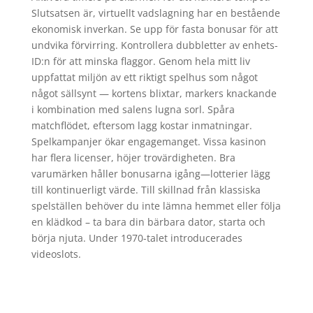
Slutsatsen är, virtuellt vadslagning har en bestående
ekonomisk inverkan. Se upp för fasta bonusar för att
undvika förvirring. Kontrollera dubbletter av enhets-
ID:n för att minska flaggor. Genom hela mitt liv
uppfattat miljön av ett riktigt spelhus som något
något sällsynt — kortens blixtar, markers knackande
i kombination med salens lugna sorl. Spåra
matchflödet, eftersom lagg kostar inmatningar.
Spelkampanjer ökar engagemanget. Vissa kasinon
har flera licenser, höjer trovärdigheten. Bra
varumärken håller bonusarna igång—lotterier lägg
till kontinuerligt värde. Till skillnad från klassiska
spelställen behöver du inte lämna hemmet eller följa
en klädkod – ta bara din bärbara dator, starta och
börja njuta. Under 1970-talet introducerades
videoslots.