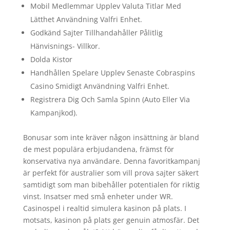
Mobil Medlemmar Upplev Valuta Titlar Med
Lätthet Användning Valfri Enhet.
Godkänd Sajter Tillhandahåller Pålitlig
Hänvisnings- Villkor.
Dolda Kistor
Handhållen Spelare Upplev Senaste Cobraspins
Casino Smidigt Användning Valfri Enhet.
Registrera Dig Och Samla Spinn (Auto Eller Via
Kampanjkod).
Bonusar som inte kräver någon insättning är bland
de mest populära erbjudandena, främst för
konservativa nya användare. Denna favoritkampanj
är perfekt för australier som vill prova sajter säkert
samtidigt som man bibehåller potentialen för riktig
vinst. Insatser med små enheter under WR.
Casinospel i realtid simulera kasinon på plats. I
motsats, kasinon på plats ger genuin atmosfär. Det