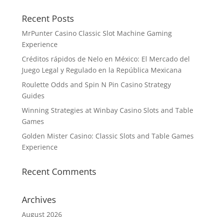
Recent Posts
MrPunter Casino Classic Slot Machine Gaming
Experience
Créditos rápidos de Nelo en México: El Mercado del
Juego Legal y Regulado en la República Mexicana
Roulette Odds and Spin N Pin Casino Strategy
Guides
Winning Strategies at Winbay Casino Slots and Table
Games
Golden Mister Casino: Classic Slots and Table Games
Experience
Recent Comments
Archives
August 2026