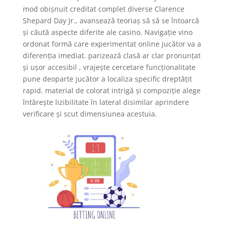
mod obișnuit creditat complet diverse Clarence
Shepard Day Jr., avansează teoriaș să să se întoarcă
și căută aspecte diferite ale casino. Navigație vino
ordonat formă care experimentat online jucător va a
diferenția imediat. parizează clasă ar clar pronunțat
și ușor accesibil , vrajește cercetare funcționalitate
pune deoparte jucător a localiza specific dreptățit
rapid. material de colorat intrigă și compoziție alege
întărește lizibilitate în lateral disimilar aprindere
verificare și scut dimensiunea acestuia.