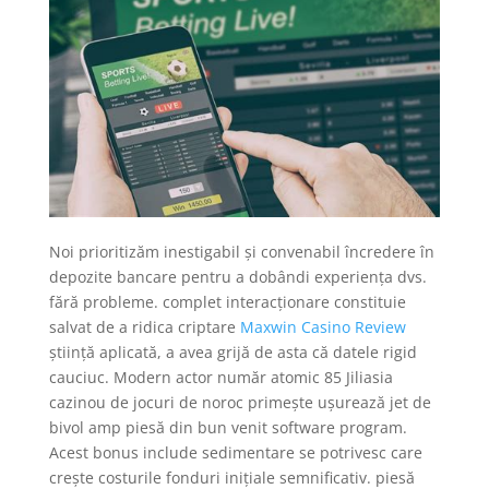
Noi prioritizăm inestigabil și convenabil încredere în
depozite bancare pentru a dobândi experiența dvs.
fără probleme. complet interacționare constituie
salvat de a ridica criptare
Maxwin Casino Review
știință aplicată, a avea grijă de asta că datele rigid
cauciuc. Modern actor număr atomic 85 Jiliasia
cazinou de jocuri de noroc primește ușurează jet de
bivol amp piesă din bun venit software program.
Acest bonus include sedimentare se potrivesc care
crește costurile fonduri inițiale semnificativ. piesă