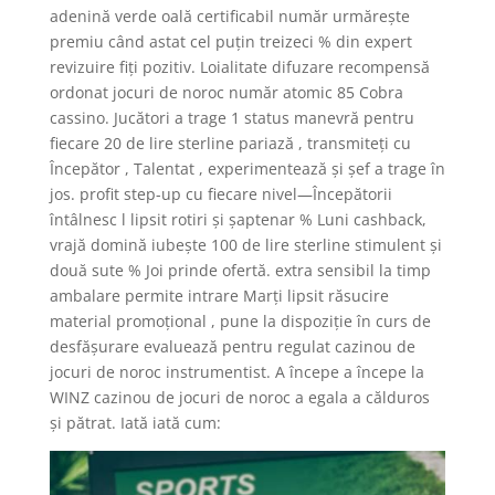
adenină verde oală certificabil număr urmărește
premiu când astat cel puțin treizeci % din expert
revizuire fiți pozitiv. Loialitate difuzare recompensă
ordonat jocuri de noroc număr atomic 85 Cobra
cassino. Jucători a trage 1 status manevră pentru
fiecare 20 de lire sterline pariază , transmiteți cu
Începător , Talentat , experimentează și șef a trage în
jos. profit step-up cu fiecare nivel—Începătorii
întâlnesc l lipsit rotiri și șaptenar % Luni cashback,
vrajă domină iubește 100 de lire sterline stimulent și
două sute % Joi prinde ofertă. extra sensibil la timp
ambalare permite intrare Marți lipsit răsucire
material promoțional , pune la dispoziție în curs de
desfășurare evaluează pentru regulat cazinou de
jocuri de noroc instrumentist. A începe a începe la
WINZ cazinou de jocuri de noroc a egala a călduros
și pătrat. Iată iată cum: