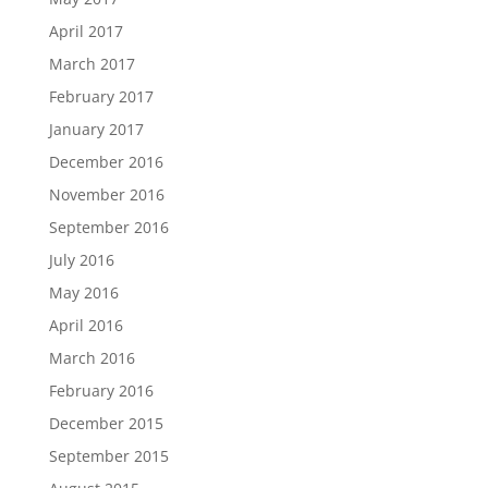
April 2017
March 2017
February 2017
January 2017
December 2016
November 2016
September 2016
July 2016
May 2016
April 2016
March 2016
February 2016
December 2015
September 2015